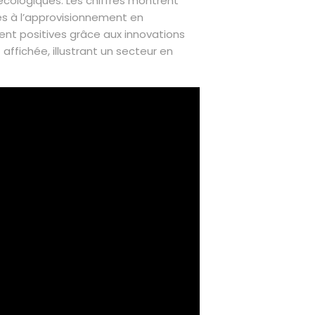
cologiques. Les chiffres montrent
és à l’approvisionnement en
ent positives grâce aux innovations
ffichée, illustrant un secteur en