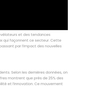
évélateurs et des tendances
ux qui façonnent ce secteur. Cette
assant par l’impact des nouvelles
ents. Selon les dernières données, on
iffres montrent que près de 25% des
ilité et l’innovation. Ce mouvement