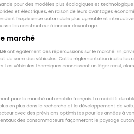
ande pour des modèles plus écologiques et technologiques p
ybrides et électriques, en raison de leurs avantages économ
rendent l’expérience automobile plus agréable et interactiv
usse les constructeur à innover davantage.
 le marché
que
ont également des répercussions sur le marché. En janvie
fet de serre des véhicules. Cette règlementation incite les 
. Les véhicules thermiques connaissent un léger recul, alors 
sinent pour le marché automobile français. La mobilité dur
plus en plus dans la recherche et le développement de voit
ecteur avec des prévisions optimistes pour les années à veni
ntaux des consommateurs façonneront le paysage automobi