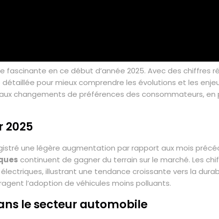
 fascinante en ce début d’année 2025. Avec des chiffres r
 détaillée pour mieux comprendre les évolutions et les enje
s aux changements de préférences des consommateurs, en p
r 2025
istré une légère augmentation par rapport aux mois précéd
iques
continuent de gagner du terrain sur le marché. Les ch
ctriques, illustrant une tendance croissante vers la durab
agent l’adoption de véhicules moins polluants.
ns le secteur automobile