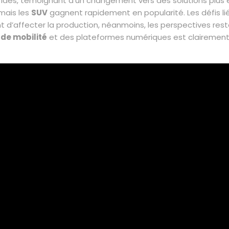
ides, témoignant d’un changement vers des solutions plus é
mais les
SUV
gagnent rapidement en popularité. Les défis li
d’affecter la production, néanmoins, les perspectives rest
 de mobilité
et des plateformes numériques est clairement a