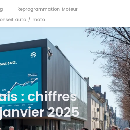
ng
Reprogrammation Moteur
onseil auto / moto
s : chiffres
janvier 2025