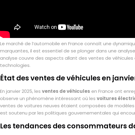
Le marché de l’automobile en France connaît une dynamique
marquantes, il est essentiel de se plonger dans une analyse
analyse couvre des aspects allant des ventes de véhicule
technologies.
État des ventes de véhicules en janvie
En janvier 2025, les
ventes de véhicules
en France ont enreg
observe un phénomène intéressant où les
voitures électr
ventes de voitures neuves étaient composées de modèles éle
est soutenu par les politiques gouvernementales qui encour
Les tendances des consommateurs da