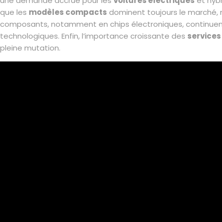
une demande accrue pour les
voitures électriques
et hybr
que les
modèles compacts
dominent toujours le marché, 
composants, notamment en chips électroniques, continuent 
technologiques. Enfin, l’importance croissante des
services
pleine mutation.