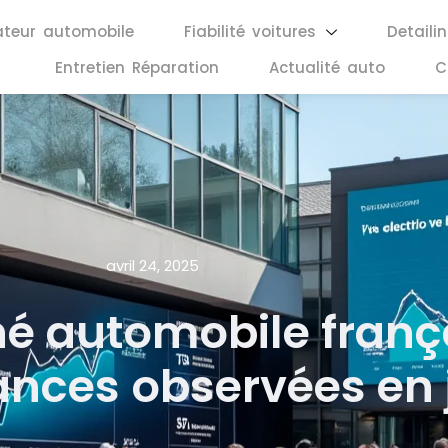
ateur automobile
Fiabilité voitures
Detaili
Entretien Réparation
Actualité auto
C
avril 24, 2025
 automobile françai
dances observées en 