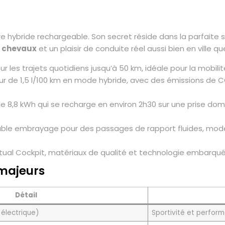
ure hybride rechargeable. Son secret réside dans la parfait
 chevaux
et un plaisir de conduite réel aussi bien en ville q
 les trajets quotidiens jusqu’à 50 km, idéale pour la mobilit
 de 1,5 l/100 km en mode hybride, avec des émissions de CO2
 de 8,8 kWh qui se recharge en environ 2h30 sur une prise d
ble embrayage pour des passages de rapport fluides, mode
tual Cockpit, matériaux de qualité et technologie embarq
 majeurs
Détail
électrique)
Sportivité et perfor