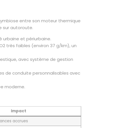
e symbiose entre son moteur thermique
ue sur autoroute.
é urbaine et périurbaine.
 très faibles (environ 37 g/km), un
omestique, avec système de gestion
s de conduite personnalisables avec
uée moderne.
Impact
mances accrues