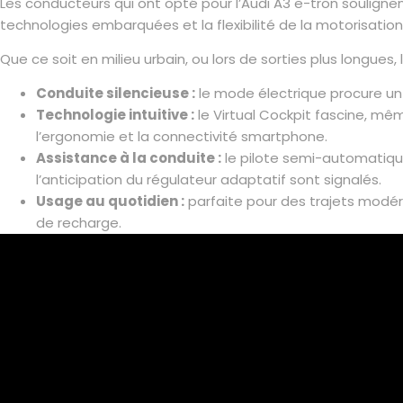
Les conducteurs qui ont opté pour l’Audi A3 e-tron soulig
technologies embarquées et la flexibilité de la motorisation
Que ce soit en milieu urbain, ou lors de sorties plus longues,
Conduite silencieuse :
le mode électrique procure un 
Technologie intuitive :
le Virtual Cockpit fascine, m
l’ergonomie et la connectivité smartphone.
Assistance à la conduite :
le pilote semi-automatiqu
l’anticipation du régulateur adaptatif sont signalés.
Usage au quotidien :
parfaite pour des trajets modéré
de recharge.