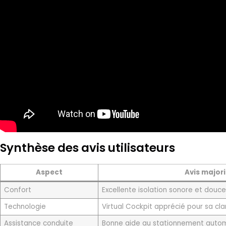
Synthèse des avis utilisateurs
Aspect
Avis majori
Confort
Excellente isolation sonore et douc
Technologie
Virtual Cockpit apprécié pour sa cla
Assistance conduite
Bonne aide au stationnement auto