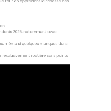
le tout en appréciant la richesse des
on.
standards 2025, notamment avec
ains, même si quelques manques dans
ion exclusivement routière sans points