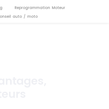
ng
Reprogrammation Moteur
onseil auto / moto
vantages,
teurs