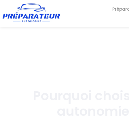
Prépar
Pourquoi chois
autonomie 