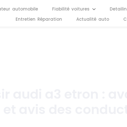
ateur automobile
Fiabilité voitures
Detaili
Entretien Réparation
Actualité auto
C
juillet 7, 2026
ir audi a3 etron : a
et avis des conduc