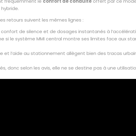
nent fréquemment le
confort de conduite
offert par ce modè
 hybride.
 les retours suivent les mêmes lignes :
confort de silence et de dosages instantanés à l’accélérati
ême si le système MMI central montre ses limites face aux 
e et l’aide au stationnement allègent bien des tracas urb
s, donc selon les avis, elle ne se destine pas à une utilisat