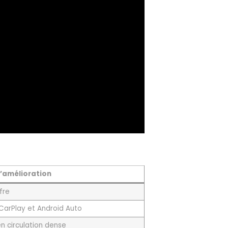
d’amélioration
fre
 CarPlay et Android Auto
n circulation dense