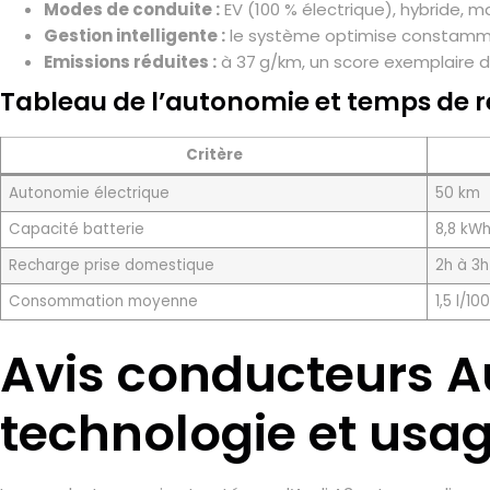
Modes de conduite :
EV (100 % électrique), hybride, m
Gestion intelligente :
le système optimise constammen
Emissions réduites :
à 37 g/km, un score exemplaire 
Tableau de l’autonomie et temps de 
Critère
Autonomie électrique
50 km
Capacité batterie
8,8 kW
Recharge prise domestique
2h à 3h
Consommation moyenne
1,5 l/10
Avis conducteurs Au
technologie et usag