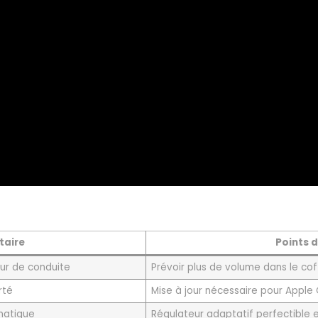
taire
Points 
eur de conduite
Prévoir plus de volume dans le cof
rté
Mise à jour nécessaire pour Apple
matique
Régulateur adaptatif perfectible e