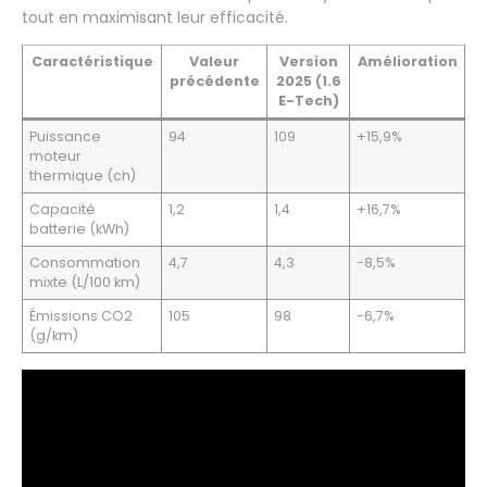
tout en maximisant leur efficacité.
Caractéristique
Valeur
Version
Amélioration
précédente
2025 (1.6
E-Tech)
Puissance
94
109
+15,9%
moteur
thermique (ch)
Capacité
1,2
1,4
+16,7%
batterie (kWh)
Consommation
4,7
4,3
-8,5%
mixte (L/100 km)
Émissions CO2
105
98
-6,7%
(g/km)