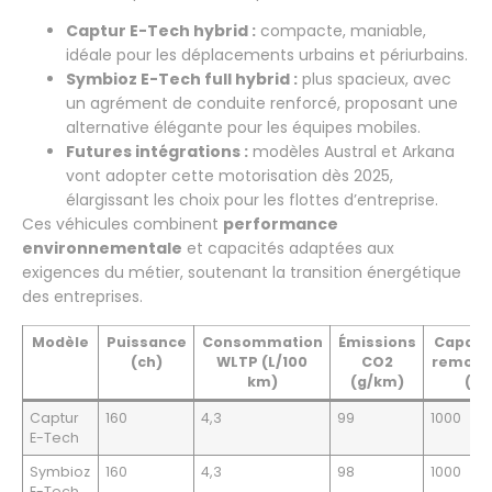
Captur E-Tech hybrid :
compacte, maniable,
idéale pour les déplacements urbains et périurbains.
Symbioz E-Tech full hybrid :
plus spacieux, avec
un agrément de conduite renforcé, proposant une
alternative élégante pour les équipes mobiles.
Futures intégrations :
modèles Austral et Arkana
vont adopter cette motorisation dès 2025,
élargissant les choix pour les flottes d’entreprise.
Ces véhicules combinent
performance
environnementale
et capacités adaptées aux
exigences du métier, soutenant la transition énergétique
des entreprises.
Modèle
Puissance
Consommation
Émissions
Capaci
(ch)
WLTP (L/100
CO2
remorq
km)
(g/km)
(kg
Captur
160
4,3
99
1000
E-Tech
Symbioz
160
4,3
98
1000
E-Tech