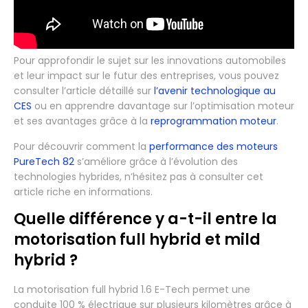
Pour approfondir le sujet sur les innovations automobiles
et leur impact sur le futur des entreprises, vous pouvez
consulter l’article détaillé sur
l’avenir technologique au
CES
ou en apprendre davantage sur l’optimisation moteur
et ses avantages grâce à la
reprogrammation moteur
.
Pour découvrir comment la
performance des moteurs
PureTech 82
s’améliore grâce à l’évolution des
technologies hybrides, n’hésitez pas à consulter cet
article riche en informations.
Quelle différence y a-t-il entre la
motorisation full hybrid et mild
hybrid ?
La motorisation full hybrid 1.6 E-Tech permet une
conduite 100 % électrique sur plusieurs kilomètres grâce à