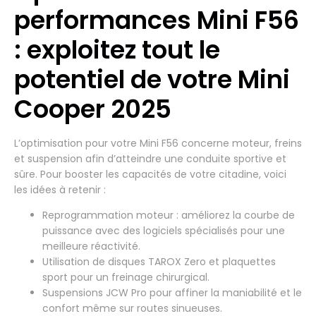
performances Mini F56
: exploitez tout le
potentiel de votre Mini
Cooper 2025
L’optimisation pour votre Mini F56 concerne moteur, freins
et suspension afin d’atteindre une conduite sportive et
sûre. Pour booster les capacités de votre citadine, voici
les idées à retenir :
Reprogrammation moteur : améliorez la courbe de
puissance avec des logiciels spécialisés pour une
meilleure réactivité.
Utilisation de disques TAROX Zero et plaquettes
sport pour un freinage chirurgical.
Suspensions JCW Pro pour affiner la maniabilité et le
confort même sur routes sinueuses.