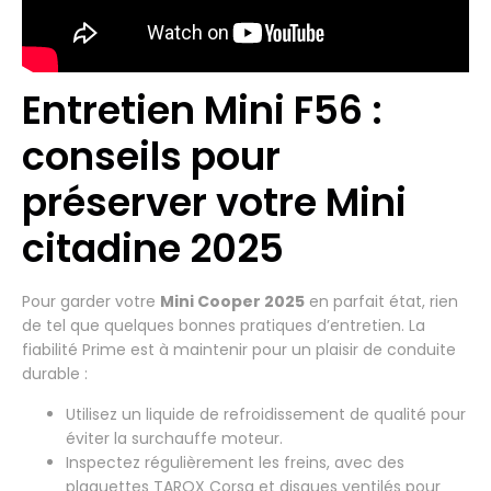
Entretien Mini F56 :
conseils pour
préserver votre Mini
citadine 2025
Pour garder votre
Mini Cooper 2025
en parfait état, rien
de tel que quelques bonnes pratiques d’entretien. La
fiabilité Prime est à maintenir pour un plaisir de conduite
durable :
Utilisez un liquide de refroidissement de qualité pour
éviter la surchauffe moteur.
Inspectez régulièrement les freins, avec des
plaquettes TAROX Corsa et disques ventilés pour