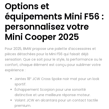
Options et
équipements Mini F56 :
personnalisez votre
Mini Cooper 2025
Pour 2025, BMW propose une palette d’accessoires et
pièces détachées pour la Mini F56 qui faisait déjà
sensation. Que ce soit pour le style, la performance ou le
confort, chaque élément est conçu pour sublimer votre
expérience :
Jantes 18″ JCW Cross Spoke noir mat pour un look
sportif.
Échappement Scorpion pour une sonorité
distinctive et une meilleure réponse moteur.
Volant JCW en alcantara pour un contact tactile
premium.