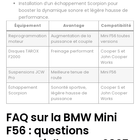
Installation d’un échappement Scorpion pour
booster la dynamique sonore et légère hausse de
performance.
Équipement
Avantage
Compatibilité
Reprogrammation
Augmentation de la
Mini F56 toutes
moteur
puissance et couple
versions
Disques TAROX
Freinage performant
Cooper S et
F2000
John Cooper
Works
Suspensions JCW
Meilleure tenue de
Mini F56
Pro
route
Échappement
Sonorité sportive,
Cooper S et
Scorpion
légère hausse de
John Cooper
puissance
Works
FAQ sur la BMW Mini
F56 : questions