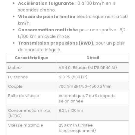
Accélération fulgurante
: 0 à 100 km/h en 4
secondes chrono.
Vitesse de pointe limitée
électroniquement à 250
km/h.
Consommation maîtrisée
pour une sportive : 8,2
L/100 km en cycle mixte.
Transmission propulsions (RWD)
, pour un plaisir
de conduite inégalé.
Caractéristique
Détail
Moteur
V8 4.0L Biturbo (M 178 DE 40 AL)
Puissance
510 PS (503 HP)
Couple
700 Nm @ 1750-4500 tr/min
Boîte de vitesse
Automatique, 7 ou 9 rapports
selon année
Consommation mixte
8.2 L / 100 km
(NEDC)
Vitesse maximale
250 km/h (limitée
électroniquement)