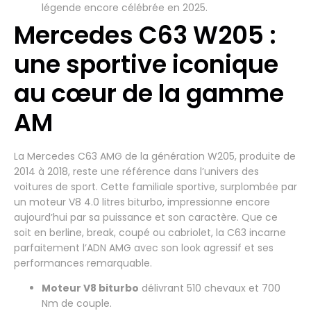
légende encore célébrée en 2025.
Mercedes C63 W205 :
une sportive iconique
au cœur de la gamme
AM
La Mercedes C63 AMG de la génération W205, produite de
2014 à 2018, reste une référence dans l’univers des
voitures de sport. Cette familiale sportive, surplombée par
un moteur V8 4.0 litres biturbo, impressionne encore
aujourd’hui par sa puissance et son caractère. Que ce
soit en berline, break, coupé ou cabriolet, la C63 incarne
parfaitement l’ADN AMG avec son look agressif et ses
performances remarquable.
Moteur V8 biturbo
délivrant 510 chevaux et 700
Nm de couple.