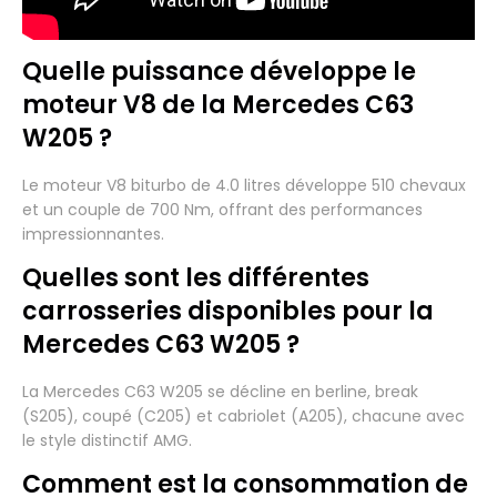
Quelle puissance développe le
moteur V8 de la Mercedes C63
W205 ?
Le moteur V8 biturbo de 4.0 litres développe 510 chevaux
et un couple de 700 Nm, offrant des performances
impressionnantes.
Quelles sont les différentes
carrosseries disponibles pour la
Mercedes C63 W205 ?
La Mercedes C63 W205 se décline en berline, break
(S205), coupé (C205) et cabriolet (A205), chacune avec
le style distinctif AMG.
Comment est la consommation de