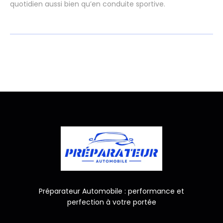
quotidien aussi bien qu’en conduite sportive.
Préparateur Automobile : performance et
perfection à votre portée