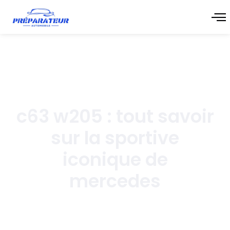
juillet 9, 2026
c63 w205 : tout savoir
sur la sportive
iconique de
mercedes