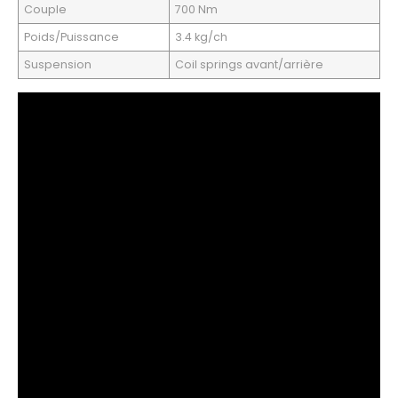
Couple
700 Nm
Poids/Puissance
3.4 kg/ch
Suspension
Coil springs avant/arrière