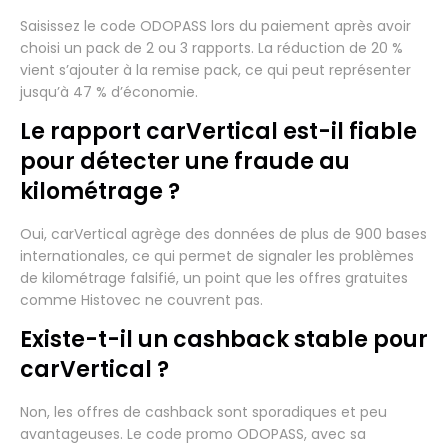
Saisissez le code ODOPASS lors du paiement après avoir
choisi un pack de 2 ou 3 rapports. La réduction de 20 %
vient s’ajouter à la remise pack, ce qui peut représenter
jusqu’à 47 % d’économie.
Le rapport carVertical est-il fiable
pour détecter une fraude au
kilométrage ?
Oui, carVertical agrège des données de plus de 900 bases
internationales, ce qui permet de signaler les problèmes
de kilométrage falsifié, un point que les offres gratuites
comme Histovec ne couvrent pas.
Existe-t-il un cashback stable pour
carVertical ?
Non, les offres de cashback sont sporadiques et peu
avantageuses. Le code promo ODOPASS, avec sa