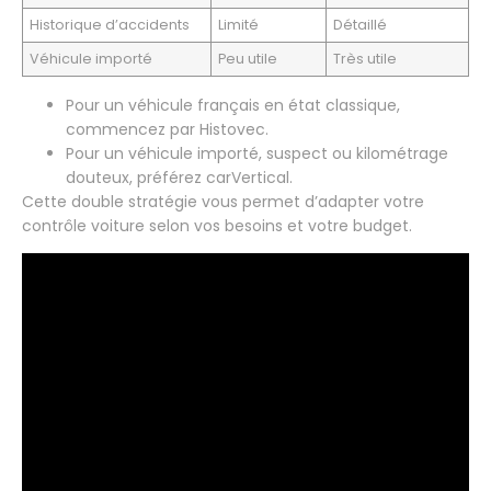
Historique d’accidents
Limité
Détaillé
Véhicule importé
Peu utile
Très utile
Pour un véhicule français en état classique,
commencez par Histovec.
Pour un véhicule importé, suspect ou kilométrage
douteux, préférez carVertical.
Cette double stratégie vous permet d’adapter votre
contrôle voiture selon vos besoins et votre budget.