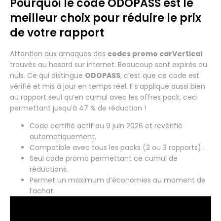
Pourquoi le code ODOPASS est le
meilleur choix pour réduire le prix
de votre rapport
Attention aux arnaques des
codes promo carVertical
trouvés au hasard sur internet. Beaucoup sont expirés ou
nuls. Ce qui distingue
ODOPASS
, c’est que ce code est
vérifié et mis à jour en temps réel. Il s’applique aussi bien
au rapport seul qu’en cumul avec les offres pack, ceci
permettant jusqu’à 47 % de réduction !
Code certifié actif au 9 juin 2026 et revérifié
automatiquement.
Compatible avec tous les packs (2 ou 3 rapports).
Seul code promo permettant ce cumul de
réductions.
Permet un maximum d’économies au moment de
l’achat.