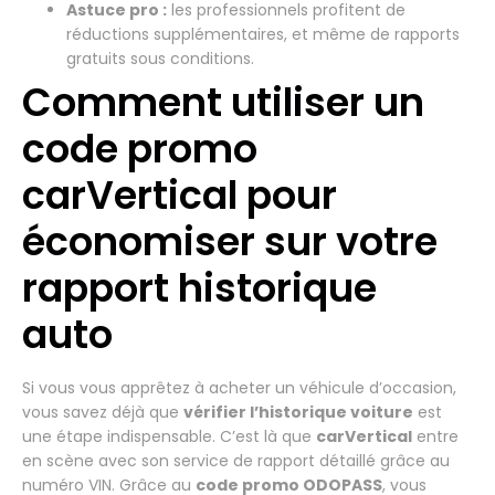
Astuce pro :
les professionnels profitent de
réductions supplémentaires, et même de rapports
gratuits sous conditions.
Comment utiliser un
code promo
carVertical pour
économiser sur votre
rapport historique
auto
Si vous vous apprêtez à acheter un véhicule d’occasion,
vous savez déjà que
vérifier l’historique voiture
est
une étape indispensable. C’est là que
carVertical
entre
en scène avec son service de rapport détaillé grâce au
numéro VIN. Grâce au
code promo ODOPASS
, vous