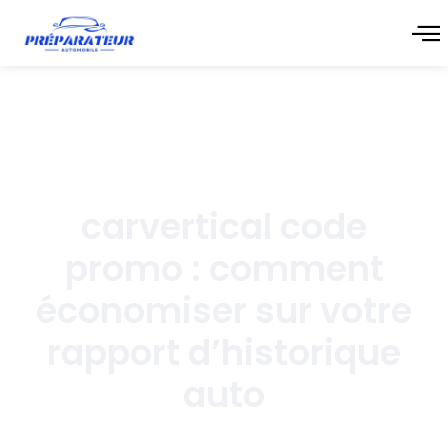
juin 15, 2026
carvertical code
promo : comment
économiser sur votre
rapport d’historique
auto