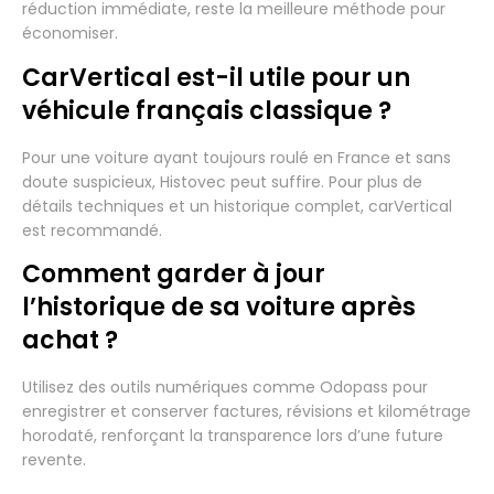
réduction immédiate, reste la meilleure méthode pour
économiser.
CarVertical est-il utile pour un
véhicule français classique ?
Pour une voiture ayant toujours roulé en France et sans
doute suspicieux, Histovec peut suffire. Pour plus de
détails techniques et un historique complet, carVertical
est recommandé.
Comment garder à jour
l’historique de sa voiture après
achat ?
Utilisez des outils numériques comme Odopass pour
enregistrer et conserver factures, révisions et kilométrage
horodaté, renforçant la transparence lors d’une future
revente.