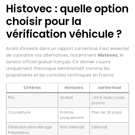
Histovec : quelle option
choisir pour la
vérification véhicule ?
Avant d’investir dans un rapport carVertical, il est essentiel
de connaître vos alternatives, notamment
Histovec
, le
service officiel gratuit français. Ce dernier couvre
uniquement l’historique administratif comme les
propriétaires et les contrôles techniques en France.
Critères
Histovec
carVertical
Prix
Gratuit
~24 € avec code
promo
Couverture
France
Plus de 30 pays
uniquement
Détection kilométrage
Non détecté
Détecté
frauduleux