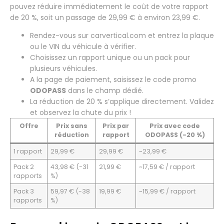
pouvez réduire immédiatement le coût de votre rapport
de 20 %, soit un passage de 29,99 € à environ 23,99 €.
Rendez-vous sur carvertical.com et entrez la plaque
ou le VIN du véhicule à vérifier.
Choisissez un rapport unique ou un pack pour
plusieurs véhicules.
A la page de paiement, saisissez le code promo
ODOPASS
dans le champ dédié.
La réduction de 20 % s’applique directement. Validez
et observez la chute du prix !
Offre
Prix sans
Prix par
Prix avec code
réduction
rapport
ODOPASS (-20 %)
1 rapport
29,99 €
29,99 €
~23,99 €
Pack 2
43,98 € (-31
21,99 €
~17,59 € / rapport
rapports
%)
Pack 3
59,97 € (-38
19,99 €
~15,99 € / rapport
rapports
%)