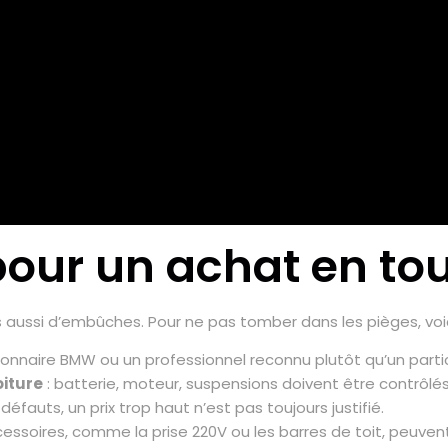
pour un achat en tou
 aussi d’embûches. Pour ne pas tomber dans les pièges, voic
onnaire BMW ou un professionnel reconnu plutôt qu’un particu
oiture
: batterie, moteur, suspensions doivent être contrôlés
défauts, un prix trop haut n’est pas toujours justifié.
cessoires, comme la prise 220V ou les barres de toit, peuvent 