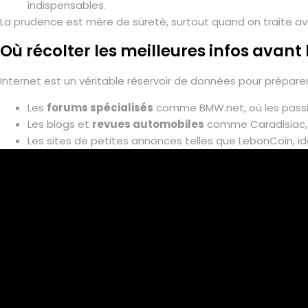
indispensables.
La prudence est mère de sûreté, surtout quand on traite ave
Où récolter les meilleures infos avant 
Internet est un véritable réservoir de données pour prépare
Les
forums spécialisés
comme BMW.net, où les passio
Les blogs et
revues automobiles
comme Caradisiac, 
Les sites de petites annonces telles que LebonCoin, id