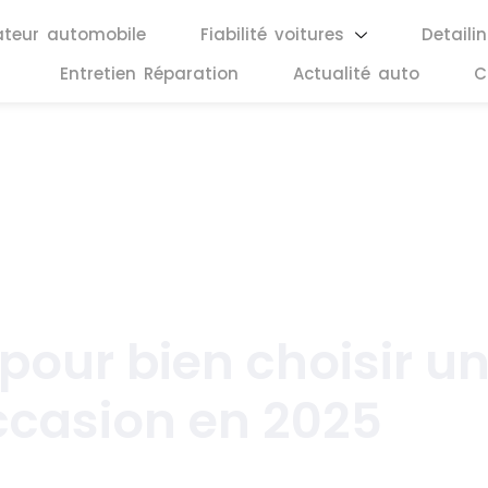
ateur automobile
Fiabilité voitures
Detaili
Entretien Réparation
Actualité auto
C
novembre 12, 2025
pour bien choisir u
ccasion en 2025