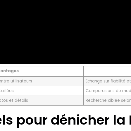
vantages
ntre utilisateurs
Échange sur fiabilité e
aillées
Comparaisons de mod
tos et détails
Recherche ciblée selo
iels pour dénicher l