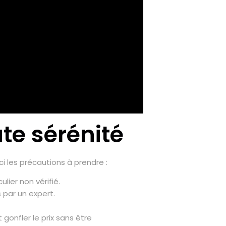
te sérénité
i les précautions à prendre :
lier non vérifié.
 par un expert.
gonfler le prix sans être