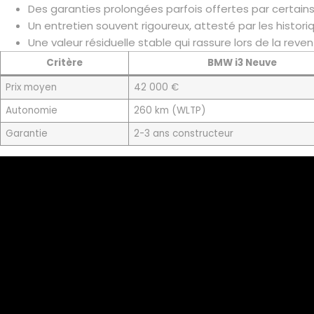
Des garanties prolongées parfois offertes par certain
Un entretien souvent rigoureux, attesté par les histori
Une valeur résiduelle stable qui rassure lors de la reven
Critère
BMW i3 Neuve
Prix moyen
42 000 €
Autonomie
260 km (WLTP)
Garantie
2-3 ans constructeur