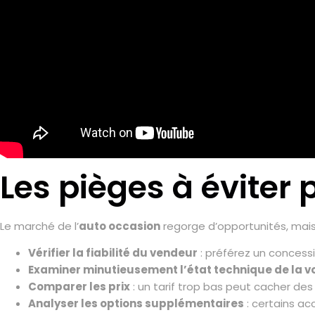
Les pièges à éviter 
Le marché de l’
auto occasion
regorge d’opportunités, mais
Vérifier la fiabilité du vendeur
: préférez un concessi
Examiner minutieusement l’état technique de la v
Comparer les prix
: un tarif trop bas peut cacher des 
Analyser les options supplémentaires
: certains ac