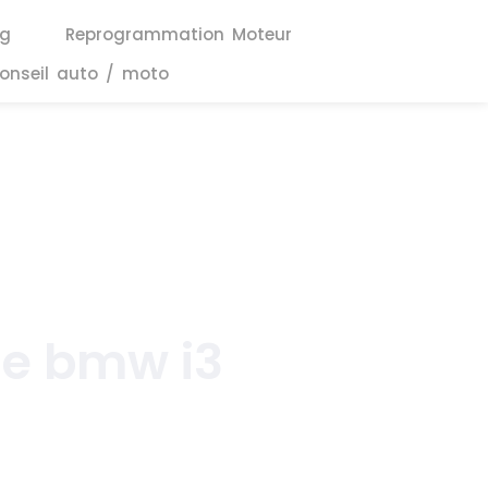
ng
Reprogrammation Moteur
onseil auto / moto
ne bmw i3