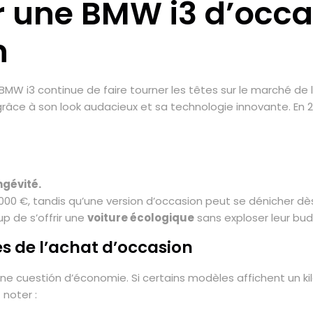
r une BMW i3 d’occa
n
a BMW i3 continue de faire tourner les têtes sur le marché de l
r grâce à son look audacieux et sa technologie innovante. En
ngévité.
 000 €, tandis qu’une version d’occasion peut se dénicher dès
p de s’offrir une
voiture écologique
sans exploser leur bud
 de l’achat d’occasion
une cuestión d’économie. Si certains modèles affichent un 
noter :