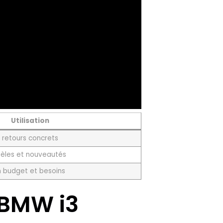
Utilisation
t retours concrets
èles et nouveautés
n budget et besoins
a BMW i3