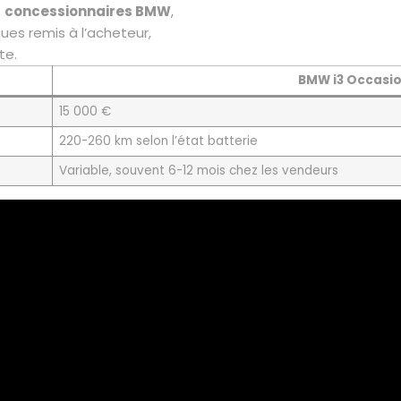
s
concessionnaires BMW
,
ques remis à l’acheteur,
te.
BMW i3 Occasi
15 000 €
220-260 km selon l’état batterie
Variable, souvent 6-12 mois chez les vendeurs