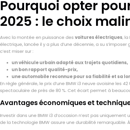
Pourquoi opter pou
2025 : le choix mali
Avec la montée en puissance des
voitures électriques
, l
électrique, lancée il y a plus d’une décennie, a su s’impose
c’est miser sur :
un véhicule urbain adapté aux trajets quotidiens,
un bon rapport qualité-prix,
une automobile reconnue pour sa fiabilité et sa lo
En règle générale, le prix d’une BMW i3 neuve avoisine les 42
spectaculaire de près de 80 %. Cet écart permet à beaucou
Avantages économiques et techniques
Investir dans une BMW i3 d’occasion n’est pas uniquement 
de la technologie BMW assure une durabilité remarquable. À 