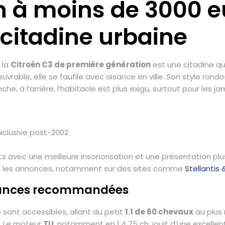
 à moins de 3000 eu
 citadine urbaine
 la
Citroën C3 de première génération
est une citadine qu
able, elle se faufile avec aisance en ville. Son style rondo
e, à l’arrière, l’habitacle est plus exigu, surtout pour les 
xclusive post-2002
s avec une meilleure insonorisation et une présentation plu
ent les annonces, notamment sur des sites comme
Stellantis 
mances recommandées
sont accessibles, allant du petit
1.1 de 60 chevaux
au plus
é. Le moteur
TU
, notamment en 1.4 75 ch, jouit d’une excellen