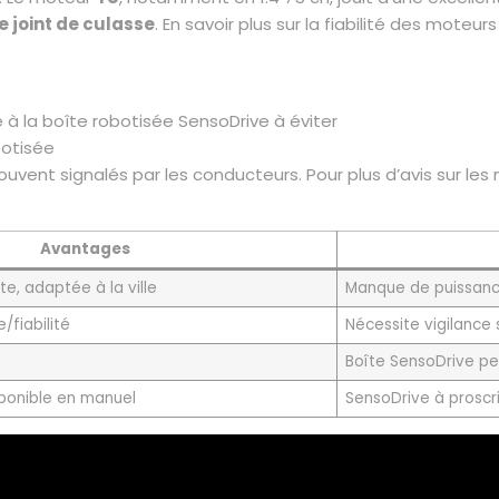
e joint de culasse
. En savoir plus sur la fiabilité des moteu
 à la boîte robotisée SensoDrive à éviter
botisée
 souvent signalés par les conducteurs. Pour plus d’avis sur l
Avantages
, adaptée à la ville
Manque de puissanc
/fiabilité
Nécessite vigilance 
Boîte SensoDrive pe
ponible en manuel
SensoDrive à proscri