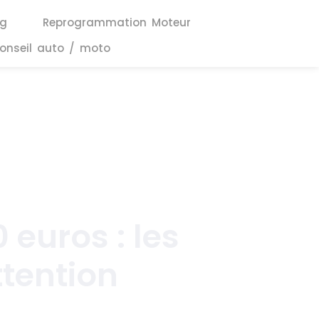
ng
Reprogrammation Moteur
onseil auto / moto
 euros : les
ttention