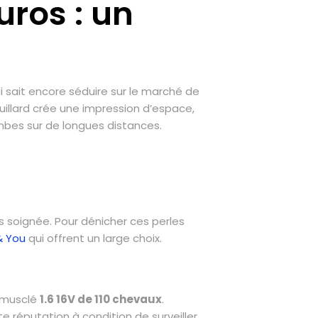
ros : un
i sait encore séduire sur le marché de
uillard crée une impression d’espace,
jambes sur de longues distances.
s soignée. Pour dénicher ces perles
& You
qui offrent un large choix.
 musclé
1.6 16V de 110 chevaux
.
te réputation à condition de surveiller