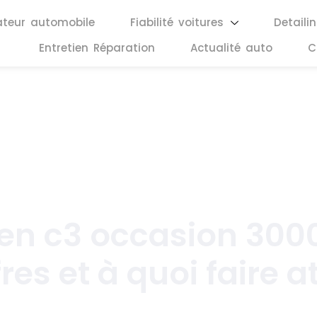
ateur automobile
Fiabilité voitures
Detaili
Entretien Réparation
Actualité auto
C
mai 18, 2026
en c3 occasion 3000
res et à quoi faire a