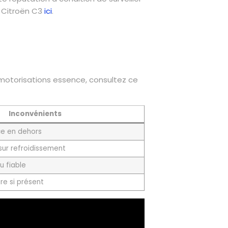
rs Citroën C3
ici
.
es motorisations essence, consultez ce
Inconvénients
e en dehors
sur refroidissement
u fiable
re si présent