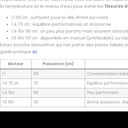
la température et le niveau d’eau pour éviter les
fissures d
1.1 60 ch : suffisant pour la ville, limité sur route
1.4 75 ch : équilibre performances et économie
1.4 16V 90 ch : un peu plus punchy mais souvent associé
1.6 16V 110 ch : disponible en manuel (préférable) ou ro
Évitez la boîte SensoDrive qui fait partie des points faibles
guide pratique
ici
.
Moteur
Puissance (ch)
1.1
60
Consommation réduite
1.4 75 ch
75
Équilibre performance
1.4 16V
90
Plus performant
1.6 16V
110
Bonne puissance, dis