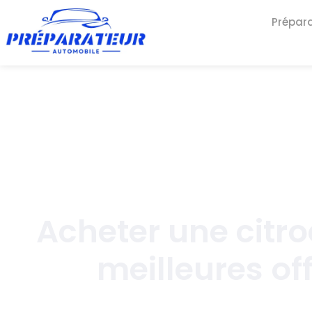
Prépar
Acheter une citro
meilleures off