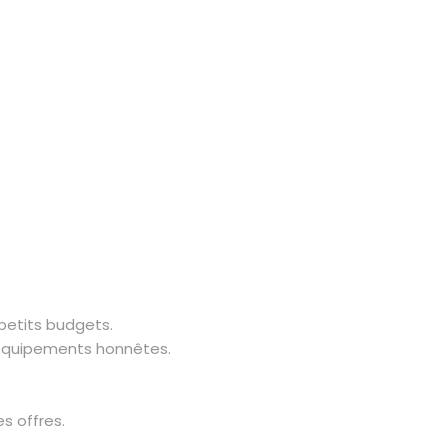
 petits budgets.
et équipements honnêtes.
s offres.