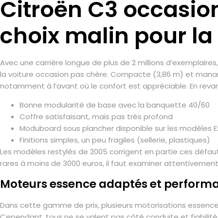
Citroën C3 occasion
choix malin pour la
Avec une carrière longue de plus de 2 millions d’exemplaires,
la voiture occasion pas chère. Compacte (3,86 m) et manœuvr
notamment à l’avant où le confort est appréciable. En revanch
Bonne modularité de base avec la banquette 40/60
Coffre satisfaisant, mais pas très profond
Moduboard sous plancher disponible sur les modèles E
Finitions simples, un peu fragiles (sellerie, plastiques)
Les modèles restylés de 2005 corrigent en partie ces défaut
rares à moins de 3000 euros, il faut examiner attentivem
Moteurs essence adaptés et perfor
Dans cette gamme de prix, plusieurs motorisations essence 
Cependant, tous ne se valent pas côté conduite et fiabilit