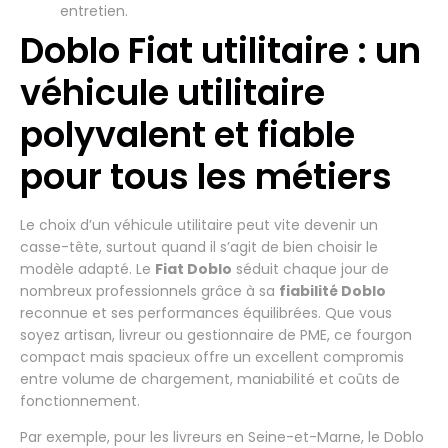
entretien.
Doblo Fiat utilitaire : un
véhicule utilitaire
polyvalent et fiable
pour tous les métiers
Le choix d’un véhicule utilitaire peut vite devenir un
casse-tête, surtout quand il s’agit de bien choisir le
modèle adapté. Le
Fiat Doblo
séduit chaque jour de
nombreux professionnels grâce à sa
fiabilité Doblo
reconnue et ses performances équilibrées. Que vous
soyez artisan, livreur ou gestionnaire de PME, ce fourgon
compact mais spacieux offre un excellent compromis
entre volume de chargement, maniabilité et coûts de
fonctionnement.
Par exemple, pour les livreurs en Seine-et-Marne, le Doblo