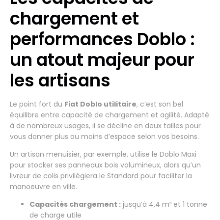
chargement et
performances Doblo :
un atout majeur pour
les artisans
Le point fort du
Fiat Doblo utilitaire
, c’est son bel
équilibre entre capacité de chargement et agilité. Adapté
à de nombreux usages, il se décline en deux tailles pour
vous donner plus ou moins d’espace selon vos besoins.
Un artisan menuisier, par exemple, utilise le Doblo Maxi
pour stocker ses panneaux bois volumineux, alors qu’un
livreur de colis privilégiera le Standard pour faciliter la
manoeuvre en ville.
Capacités chargement :
jusqu’à 4,4 m³ et 1 tonne
de charge utile