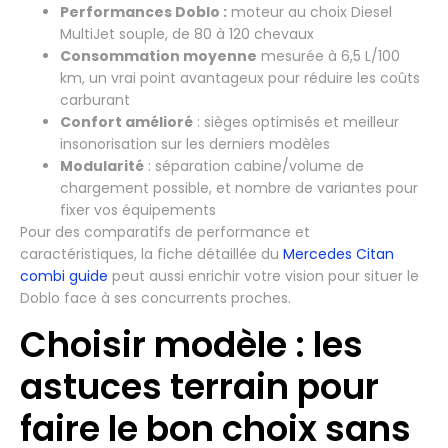
Performances Doblo :
moteur au choix Diesel
MultiJet souple, de 80 à 120 chevaux
Consommation moyenne
mesurée à 6,5 L/100
km, un vrai point avantageux pour réduire les coûts
carburant
Confort amélioré
: sièges optimisés et meilleur
insonorisation sur les derniers modèles
Modularité
: séparation cabine/volume de
chargement possible, et nombre de variantes pour
fixer vos équipements
Pour des comparatifs de performance et
caractéristiques, la fiche détaillée du
Mercedes Citan
combi guide
peut aussi enrichir votre vision pour situer le
Doblo face à ses concurrents proches.
Choisir modèle : les
astuces terrain pour
faire le bon choix sans