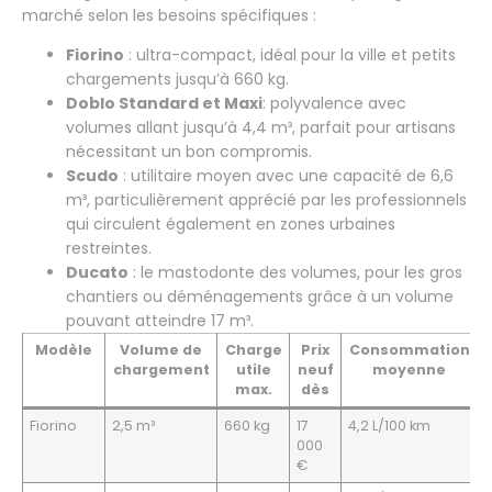
marché selon les besoins spécifiques :
Fiorino
: ultra-compact, idéal pour la ville et petits
chargements jusqu’à 660 kg.
Doblo Standard et Maxi
: polyvalence avec
volumes allant jusqu’à 4,4 m³, parfait pour artisans
nécessitant un bon compromis.
Scudo
: utilitaire moyen avec une capacité de 6,6
m³, particulièrement apprécié par les professionnels
qui circulent également en zones urbaines
restreintes.
Ducato
: le mastodonte des volumes, pour les gros
chantiers ou déménagements grâce à un volume
pouvant atteindre 17 m³.
Modèle
Volume de
Charge
Prix
Consommation
chargement
utile
neuf
moyenne
max.
dès
Fiorino
2,5 m³
660 kg
17
4,2 L/100 km
000
€