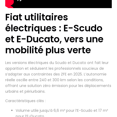
Fiat utilitaires
électriques : E-Scudo
et E-Ducato, vers une
mobilité plus verte
Les versions électriques du Scudo et Ducato ont fait leur
apparition et séduisent les professionnels soucieux de
s’adapter aux contraintes des ZFE en 2025. L’autonomie
réelle oscille entre 240 et 300 km selon les conditions,
offrant une solution zéro émission pour les déplacements
urbains et périurbains.
Caractéristiques clés :
Volume utile jusqu’à 6,6 m³ pour l’E-Scudo et 17 m³
pour l’E-Ducato