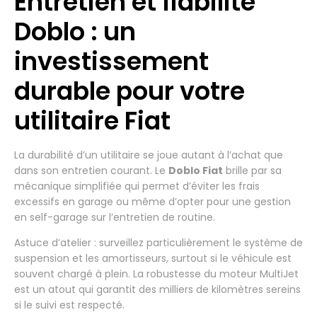
Entretien et fiabilité
Doblo : un
investissement
durable pour votre
utilitaire Fiat
La durabilité d’un utilitaire se joue autant à l’achat que
dans son entretien courant. Le
Doblo Fiat
brille par sa
mécanique simplifiée qui permet d’éviter les frais
excessifs en garage ou même d’opter pour une gestion
en self-garage sur l’entretien de routine.
Astuce d’atelier : surveillez particulièrement le système de
suspension et les amortisseurs, surtout si le véhicule est
souvent chargé à plein. La robustesse du moteur MultiJet
est un atout qui garantit des milliers de kilomètres sereins
si le suivi est respecté.