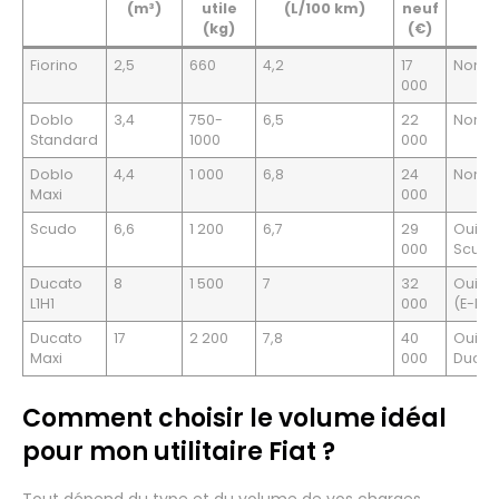
(m³)
utile
(L/100 km)
neuf
(kg)
(€)
Fiorino
2,5
660
4,2
17
Non
000
Doblo
3,4
750-
6,5
22
Non
Standard
1000
000
Doblo
4,4
1 000
6,8
24
Non
Maxi
000
Scudo
6,6
1 200
6,7
29
Oui (E
000
Scudo
Ducato
8
1 500
7
32
Oui pa
L1H1
000
(E-Du
Ducato
17
2 200
7,8
40
Oui (E
Maxi
000
Ducat
Comment choisir le volume idéal
pour mon utilitaire Fiat ?
Tout dépend du type et du volume de vos charges