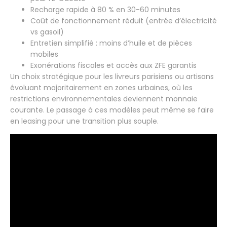
Recharge rapide à 80 % en 30-60 minutes
Coût de fonctionnement réduit (entrée d’électricité
vs gasoil)
Entretien simplifié : moins d’huile et de pièces
mobiles
Exonérations fiscales et accès aux ZFE garantis
Un choix stratégique pour les livreurs parisiens ou artisans
évoluant majoritairement en zones urbaines, où les
restrictions environnementales deviennent monnaie
courante. Le passage à ces modèles peut même se faire
en leasing pour une transition plus souple.