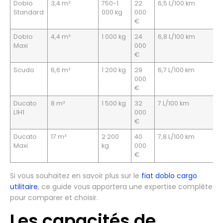
Doblo
3,4 m³
750-1
22
6,5 L/100 km
Standard
000 kg
000
€
Doblo
4,4 m³
1 000 kg
24
6,8 L/100 km
Maxi
000
€
Scudo
6,6 m³
1 200 kg
29
6,7 L/100 km
000
€
Ducato
8 m³
1 500 kg
32
7 L/100 km
L1H1
000
€
Ducato
17 m³
2 200
40
7,8 L/100 km
Maxi
kg
000
€
Si vous souhaitez en savoir plus sur le
fiat doblo cargo
utilitaire
, ce guide vous apportera une expertise complète
pour comparer et choisir.
Les capacités de