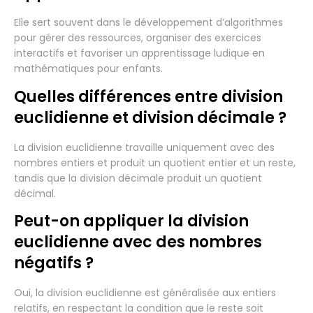
Elle sert souvent dans le développement d’algorithmes
pour gérer des ressources, organiser des exercices
interactifs et favoriser un apprentissage ludique en
mathématiques pour enfants.
Quelles différences entre division
euclidienne et division décimale ?
La division euclidienne travaille uniquement avec des
nombres entiers et produit un quotient entier et un reste,
tandis que la division décimale produit un quotient
décimal.
Peut-on appliquer la division
euclidienne avec des nombres
négatifs ?
Oui, la division euclidienne est généralisée aux entiers
relatifs, en respectant la condition que le reste soit