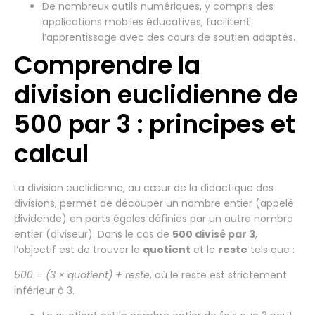
De nombreux outils numériques, y compris des
applications mobiles éducatives, facilitent
l’apprentissage avec des cours de soutien adaptés.
Comprendre la
division euclidienne de
500 par 3 : principes et
calcul
La division euclidienne, au cœur de la didactique des
divisions, permet de découper un nombre entier (appelé
dividende) en parts égales définies par un autre nombre
entier (diviseur). Dans le cas de
500 divisé par 3
,
l’objectif est de trouver le
quotient
et le
reste
tels que :
500 = (3 × quotient) + reste
, où le reste est strictement
inférieur à 3.