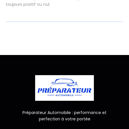
toujours positif ou nul.
Préparateur Automobile : performance et
perfection à votre portée