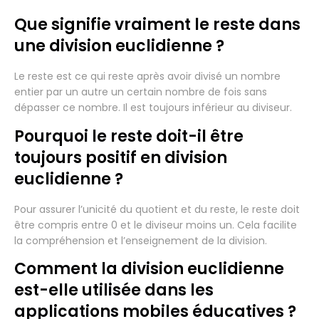
Que signifie vraiment le reste dans
une division euclidienne ?
Le reste est ce qui reste après avoir divisé un nombre
entier par un autre un certain nombre de fois sans
dépasser ce nombre. Il est toujours inférieur au diviseur.
Pourquoi le reste doit-il être
toujours positif en division
euclidienne ?
Pour assurer l’unicité du quotient et du reste, le reste doit
être compris entre 0 et le diviseur moins un. Cela facilite
la compréhension et l’enseignement de la division.
Comment la division euclidienne
est-elle utilisée dans les
applications mobiles éducatives ?