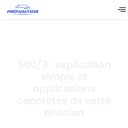
novembre 10, 2025
500/3 : explication
simple et
applications
concrètes de cette
division