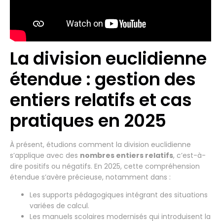
La division euclidienne
étendue : gestion des
entiers relatifs et cas
pratiques en 2025
À présent, étudions comment la division euclidienne
s’applique avec des
nombres entiers relatifs
, c’est-à-
dire positifs ou négatifs. En 2025, cette compréhension
étendue s’avère précieuse, notamment dans :
Les supports pédagogiques intégrant des situations
variées de calcul.
Les manuels scolaires modernisés qui introduisent la