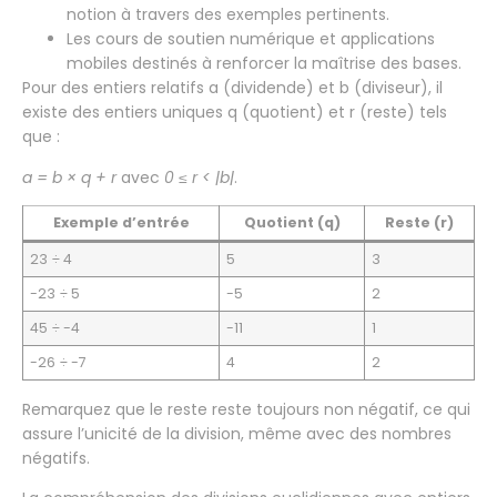
notion à travers des exemples pertinents.
Les cours de soutien numérique et applications
mobiles destinés à renforcer la maîtrise des bases.
Pour des entiers relatifs a (dividende) et b (diviseur), il
existe des entiers uniques q (quotient) et r (reste) tels
que :
a = b × q + r
avec
0 ≤ r < |b|
.
Exemple d’entrée
Quotient (q)
Reste (r)
23 ÷ 4
5
3
-23 ÷ 5
-5
2
45 ÷ -4
-11
1
-26 ÷ -7
4
2
Remarquez que le reste reste toujours non négatif, ce qui
assure l’unicité de la division, même avec des nombres
négatifs.