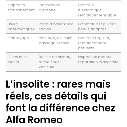
Capteurs
Inactivation
Contrôle
stationnement
aléatoire
électronique,
remplacement ciblé
Usure
Perte d’adhérence
Géométrie régulière,
pneumatiques
rapide
pneus adaptés
Embrayage
Patinage, difficulté
Contrôle régulier,
passage vitesse
remplacement
préventif
Fuites huile
Baisse de niveau,
Inspection moteur,
diesel
tâche sous
réparation étanchéité
véhicule
L’insolite : rares mais
réels, ces détails qui
font la différence chez
Alfa Romeo