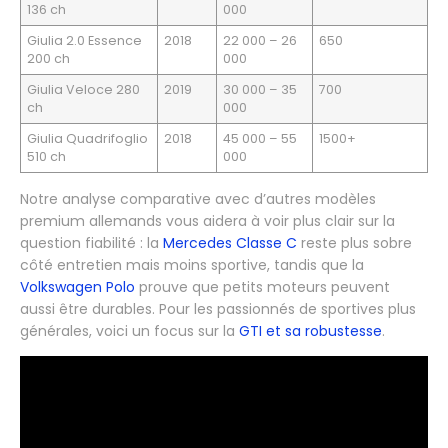
136 ch
000
Giulia 2.0 Essence
2018
22 000 – 26
650
200 ch
000
Giulia Veloce 280
2019
30 000 – 35
700
ch
000
Giulia Quadrifoglio
2018
45 000 – 55
1500+
510 ch
000
Notre analyse comparative avec d’autres modèles
premium allemands vous aidera à voir plus clair sur la
question fiabilité : la
Mercedes Classe C
reste plus sobre
côté entretien mais moins sportive, tandis que la
Volkswagen Polo
prouve que petits moteurs peuvent
aussi être durables. Pour les passionnés de sportives plus
générales, voici un focus sur la
GTI et sa robustesse
.