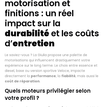
motorisation et
finitions : un réel
impact sur la
durabilité
et les coûts
d’
entretien
Le saviez-vous ? La Giulia propose une palette de
motorisations qui influencent drastiquement votre
expérience sur le long terme. Le choix entre essence et
diesel, base ou version sportive Veloce, impacte
directement la
performance
, la
fiabilité
, mais aussi le
coût de réparation
.
Quels moteurs privilégier selon
votre profil ?