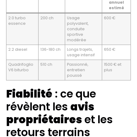
annuel
estimé
2.0 turbo
200 ch
Usage
600 €
essence
polyvalent,
conduite
sportive
modérée
2.2 diesel
136-180 ch
Longs trajets,
650 €
usage intensif
Quadrifoglio
510 ch
Passionné,
1500 € et
V6 biturbo
entretien
plus
poussé
Fiabilité
: ce que
révèlent les
avis
propriétaires
et les
retours terrains