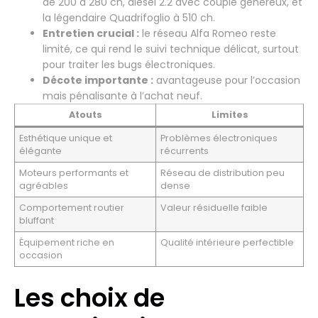
de 200 à 280 ch, diesel 2.2 avec couple généreux, et
la légendaire Quadrifoglio à 510 ch.
Entretien crucial :
le réseau Alfa Romeo reste
limité, ce qui rend le suivi technique délicat, surtout
pour traiter les bugs électroniques.
Décote importante :
avantageuse pour l’occasion
mais pénalisante à l’achat neuf.
Atouts
Limites
Esthétique unique et
Problèmes électroniques
élégante
récurrents
Moteurs performants et
Réseau de distribution peu
agréables
dense
Comportement routier
Valeur résiduelle faible
bluffant
Équipement riche en
Qualité intérieure perfectible
occasion
Les choix de