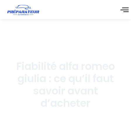
juin 16, 2026
Fiabilité alfa romeo
giulia : ce qu’il faut
savoir avant
d’acheter