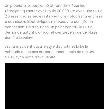
Un propriétaire, passionné et féru de mécanique,
témoigne qu’après avoir roulé 60 000 km avec une Giulia
2.0 essence, les seules interventions notables furent liées
à des soucis électroniques mineurs, vite corrigés en
concession. Cela souligne un point capital : la Giulia
demande autant d’amour et d’entretien que de plaisir
derrière le volant.
Les fans saluent aussi le style distinctif et la belle
habitude de ne pas croiser à chaque coin de rue une
Giulia, synonyme d’exclusivité.