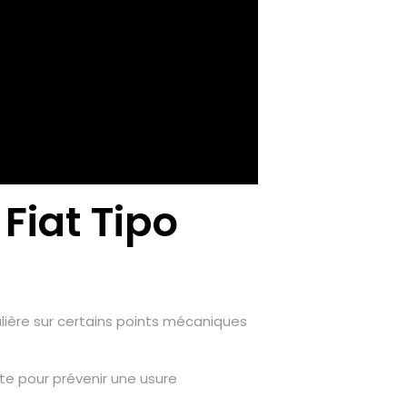
Fiat Tipo
culière sur certains points mécaniques
nte pour prévenir une usure