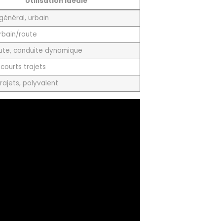
Utilisation idéale
général, urbain
rbain/route
ute, conduite dynamique
t courts trajets
rajets, polyvalent