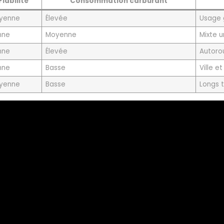
Fiabilité
Consommation carburant
yenne
Élevée
Usage 
nne
Moyenne
Mixte u
nne
Élevée
Autoro
nne
Basse
Ville e
yenne
Basse
Longs t