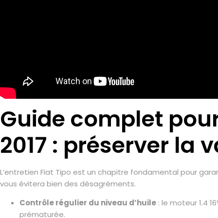
Guide complet pour l
2017 : préserver la v
L’entretien Fiat Tipo est un chapitre fondamental pour garan
vous évitera bien des désagréments.
Contrôle régulier du niveau d’huile
: le moteur 1.4 1
prématurée.