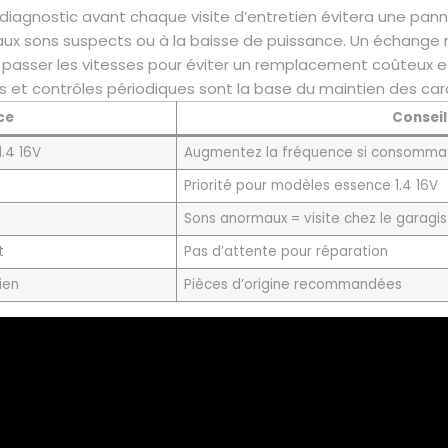
 diagnostic avant chaque visite d’entretien évitera une pan
on aux sons suspects ou à la baisse de puissance. Un échange
é à passer les vitesses pour éviter un remplacement coûteux 
res et contrôles périodiques sont la base du maintien des ca
ce
Conseil
.4 16V
Augmentez la fréquence si consomma
Priorité pour modèles essence 1.4 16V
Sons anormaux = visite chez le garagis
t
Pas d’attente pour réparation
ien
Pièces d’origine recommandées