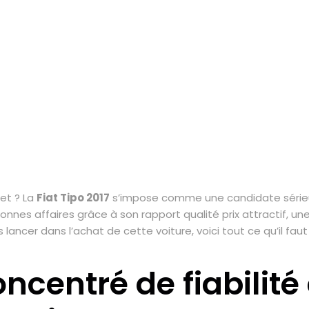
et ? La
Fiat Tipo 2017
s’impose comme une candidate sérieu
es affaires grâce à son rapport qualité prix attractif, une
ncer dans l’achat de cette voiture, voici tout ce qu’il faut s
oncentré de fiabilité