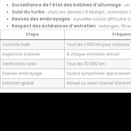
Surveillance de l’état des bobines d’allumage
: un
Suivi du turbo
: chez les diesels 1.6 Multijet, attenti
Revues des embrayages
: surveiller toute difficult
Respect des échéances d’entretien
: vidanges, filt
Etape
Fréquen
Contrôle huile
Tous les 1 000 km pour moteurs 1
Inspection bobines
À chaque entretien annuel
Vérification turbo
Tous les 30 000 km
Examen embrayage
Quand symptômes apparaissen
Entretien global
Annuel ou selon manuel d’entret