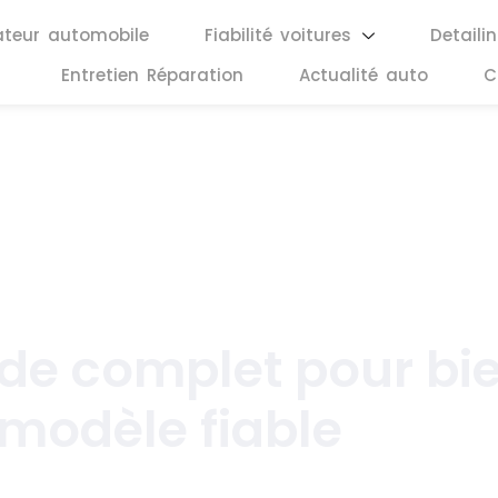
ateur automobile
Fiabilité voitures
Detaili
Entretien Réparation
Actualité auto
C
juillet 5, 2026
uide complet pour bie
modèle fiable