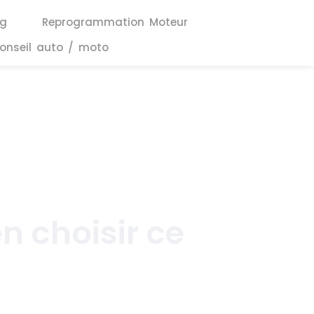
ng
Reprogrammation Moteur
onseil auto / moto
n choisir ce