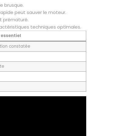
ne brusque.
 rapide peut sauver le moteur.
et prématuré.
ractéristiques techniques optimales.
 essentiel
tion constatée
te