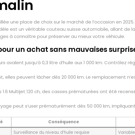
malin
taillée une place de choix sur le marché de l’occasion en 202
dèle est un véritable couteau suisse automobile, allant de la
es à connaître pour préserver au mieux votre véhicule.
er pour un achat sans mauvaises surpris
s avalent jusqu’à 0,3 litre d’huile aux 1 000 km. Contrôlez ré
nt, elles peuvent lâcher dès 20 000 km. Le remplacement n’est
ns 1.6 Multijet 120 ch, des casses prématurées ont été recen
rayage peut s’user prématurément dès 50 000 km, impliquant
né
Conséquence
Surveillance du niveau d’huile requise
Variabl