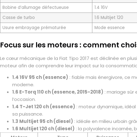
Bobine d’allumage défectueuse
1.4 16V
Casse de turbo
1.6 Multijet 120
Usure embrayage prématurée
Mode essence
Focus sur les moteurs : comment choisi
Le cœur mécanique de la Fiat Tipo 2017 est déclinée en plu
moteur afin de comprendre leur impact sur la consommation
1.4 16V 95 ch (essence)
: fiable mais énergivore, ce 
moderne.
1.6 E-Torq 110 ch (essence, 2015-2018)
: mariage sûr
l’occasion.
1.4 T-Jet 120 ch (essence)
: moteur dynamique, idéal 
sa puissance.
1.3 Multijet 95 ch (diesel)
: idéale en milieu urbain g
1.6 Multijet 120 ch (diesel)
: la polyvalence incarnée, 