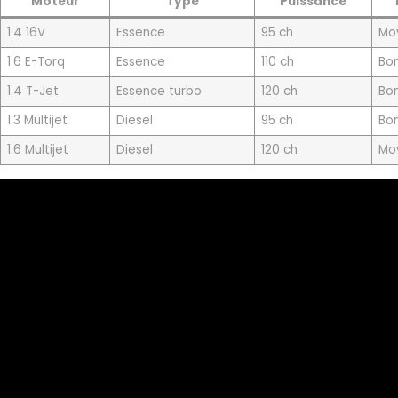
Moteur
Type
Puissance
1.4 16V
Essence
95 ch
Mo
1.6 E-Torq
Essence
110 ch
Bo
1.4 T-Jet
Essence turbo
120 ch
Bo
1.3 Multijet
Diesel
95 ch
Bo
1.6 Multijet
Diesel
120 ch
Mo