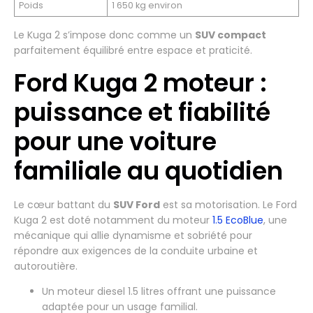
Poids
1 650 kg environ
Le Kuga 2 s’impose donc comme un
SUV compact
parfaitement équilibré entre espace et praticité.
Ford Kuga 2 moteur :
puissance et fiabilité
pour une voiture
familiale au quotidien
Le cœur battant du
SUV Ford
est sa motorisation. Le Ford
Kuga 2 est doté notamment du moteur
1.5 EcoBlue
, une
mécanique qui allie dynamisme et sobriété pour
répondre aux exigences de la conduite urbaine et
autoroutière.
Un moteur diesel 1.5 litres offrant une puissance
adaptée pour un usage familial.