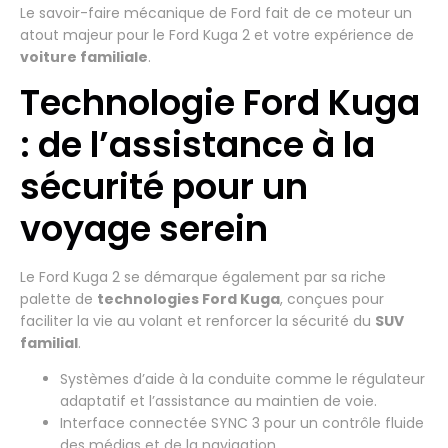
Le savoir-faire mécanique de Ford fait de ce moteur un
atout majeur pour le Ford Kuga 2 et votre expérience de
voiture familiale
.
Technologie Ford Kuga
: de l’assistance à la
sécurité pour un
voyage serein
Le Ford Kuga 2 se démarque également par sa riche
palette de
technologies Ford Kuga
, conçues pour
faciliter la vie au volant et renforcer la sécurité du
SUV
familial
.
Systèmes d’aide à la conduite comme le régulateur
adaptatif et l’assistance au maintien de voie.
Interface connectée SYNC 3 pour un contrôle fluide
des médias et de la navigation.