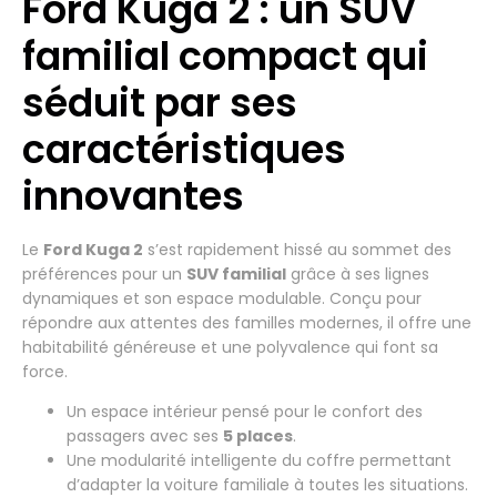
Ford Kuga 2 : un SUV
familial compact qui
séduit par ses
caractéristiques
innovantes
Le
Ford Kuga 2
s’est rapidement hissé au sommet des
préférences pour un
SUV familial
grâce à ses lignes
dynamiques et son espace modulable. Conçu pour
répondre aux attentes des familles modernes, il offre une
habitabilité généreuse et une polyvalence qui font sa
force.
Un espace intérieur pensé pour le confort des
passagers avec ses
5 places
.
Une modularité intelligente du coffre permettant
d’adapter la voiture familiale à toutes les situations.