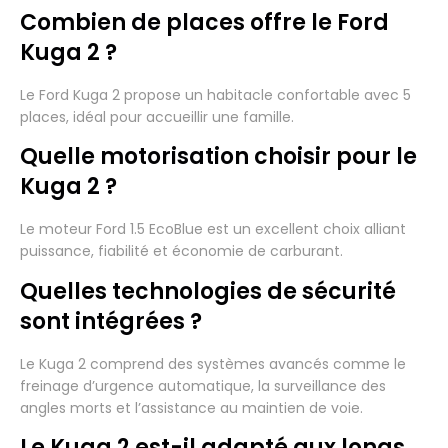
Combien de places offre le Ford
Kuga 2 ?
Le Ford Kuga 2 propose un habitacle confortable avec 5
places, idéal pour accueillir une famille.
Quelle motorisation choisir pour le
Kuga 2 ?
Le moteur Ford 1.5 EcoBlue est un excellent choix alliant
puissance, fiabilité et économie de carburant.
Quelles technologies de sécurité
sont intégrées ?
Le Kuga 2 comprend des systèmes avancés comme le
freinage d’urgence automatique, la surveillance des
angles morts et l’assistance au maintien de voie.
Le Kuga 2 est-il adapté aux longs