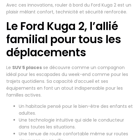
Avec ces innovations, rouler à bord du Ford Kuga 2 est un
plaisir mêlant confort, technicité et sécurité renforcée.
Le Ford Kuga 2, l’allié
familial pour tous les
déplacements
Le
SUV 5 places
se découvre comme un compagnon
idéal pour les escapades du week-end comme pour les
trajets quotidiens. Sa capacité d’accueil et ses
équipements en font un atout indispensable pour les
familles actives.
Un habitacle pensé pour le bien-être des enfants et
adultes.
Une technologie intuitive qui aide le conducteur
dans toutes les situations.
Une tenue de route confortable même sur routes