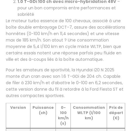
1.0 T-GDi 100 ch avec micro-hybridation 48V
–
pour un bon compromis entre performances et
sobriété
Le moteur turbo essence de 100 chevaux, associé à une
boîte double embrayage DCT-7, assure des accélérations
honnêtes (0-100 km/h en 11,4 secondes) et une vitesse
max de 185 km/h. Son atout ? Une consommation
moyenne de 5,4 l/100 km en cycle mixte WLTP, bien que
certains essais notent une réponse parfois peu fluide en
ville et des à-coups liés à la boîte automatique.
Pour les amateurs de sportivité, la Hyundai i20 N 2025
monte d’un cran avec son 1.6 T-GDi de 204 ch. Capable
de filer à 230 km/h et d’abattre le 0-100 en 6,2 secondes,
cette version donne du fil à retordre à la Ford Fiesta ST et
autres compactes sportives.
Version
Puissance
0-
Consommation
Prix de
(ch)
100
WLTP (l/100
départ
km/h
km)
(€)
(s)