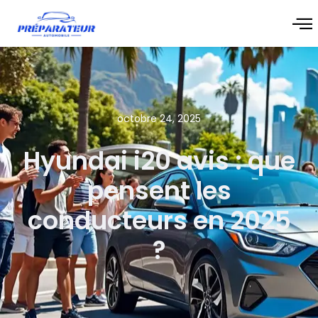
octobre 24, 2025
Hyundai i20 avis : que
pensent les
conducteurs en 2025
?