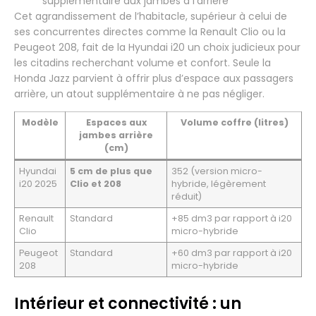
supplémentaire aux jambes à l’arrière
Cet agrandissement de l’habitacle, supérieur à celui de
ses concurrentes directes comme la Renault Clio ou la
Peugeot 208, fait de la Hyundai i20 un choix judicieux pour
les citadins recherchant volume et confort. Seule la
Honda Jazz parvient à offrir plus d’espace aux passagers
arrière, un atout supplémentaire à ne pas négliger.
Modèle
Espaces aux
Volume coffre (litres)
jambes arrière
(cm)
Hyundai
5 cm de plus que
352 (version micro-
i20 2025
Clio et 208
hybride, légèrement
réduit)
Renault
Standard
+85 dm3 par rapport à i20
Clio
micro-hybride
Peugeot
Standard
+60 dm3 par rapport à i20
208
micro-hybride
Intérieur et connectivité : un