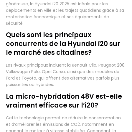
généreuse, la Hyundai i20 2025 est idéale pour les
déplacements en ville et les trajets quotidiens grâce à sa
motorisation économique et ses équipements de
sécurité.
Quels sont les principaux
concurrents de la Hyundai i20 sur
le marché des citadines?
Les rivaux principaux incluent la Renault Clio, Peugeot 208,
Volkswagen Polo, Opel Corsa, ainsi que des modèles de
Ford et Toyota, qui offrent des alternatives parfois plus
puissantes ou hybrides.
La micro-hybridation 48V est-elle
vraiment efficace sur l’i20?
Cette technologie permet de réduire la consommation
et d’améliorer les émissions de CO2, notamment en
coupant le moteur à vitesse stabilisée. Cependant, la