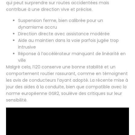
qui peut surprendre sur routes accidentées mais
contribue à une direction vive et précise.
Suspension ferme, bien calibrée pour un
dynamisme accru
Direction directe avec assistance modérée
Aide au maintien dans la voie parfois jugée trop
intrusive
Réponse à l’accélérateur manquant de linéarité en
ville
Malgré cela, l’i20 conserve une bonne stabilité et un
comportement routier rassurant, comme en témoignent
les avis de conducteurs l’ayant adopté. La récente mise à
jour des aides à la conduite, bien que compatible avec la
norme européenne GSR2, soulève des critiques sur leur
sensibilité.