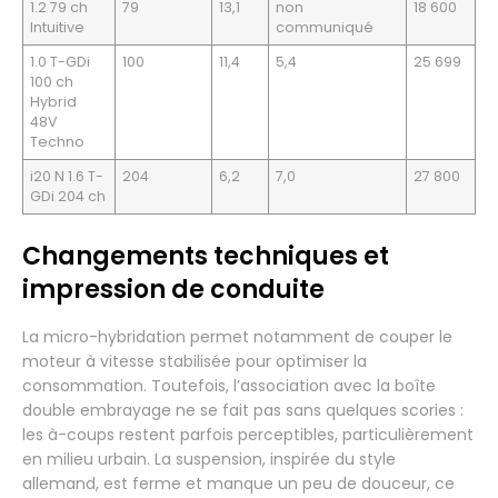
1.2 79 ch
79
13,1
non
18 600
Intuitive
communiqué
1.0 T-GDi
100
11,4
5,4
25 699
100 ch
Hybrid
48V
Techno
i20 N 1.6 T-
204
6,2
7,0
27 800
GDi 204 ch
Changements techniques et
impression de conduite
La micro-hybridation permet notamment de couper le
moteur à vitesse stabilisée pour optimiser la
consommation. Toutefois, l’association avec la boîte
double embrayage ne se fait pas sans quelques scories :
les à-coups restent parfois perceptibles, particulièrement
en milieu urbain. La suspension, inspirée du style
allemand, est ferme et manque un peu de douceur, ce