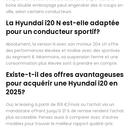
boite double embrayage peut engendrer des à-coups en
ville, selon certains conducteurs.
La Hyundai i20 N est-elle adaptée
pour un conducteur sportif?
Absolument, la version N avec son moteur 204 ch offre
des performances élevées et rivalise avec des sportives
du segment B. Néanmoins, sa suspension ferme et une
consommation plus élevée sont à prendre en compte.
Existe-t-il des offres avantageuses
pour acquérir une Hyundai i20 en
2025?
Oui, le leasing à partir de 159 €/mois ou l’achat via un
mandataire offrant jusqu’à 21 % de remise rendent l’achat
plus accessible. Pensez aussi à comparer avec d’autres
modèles pour trouver le meilleur rapport qualité-prix.