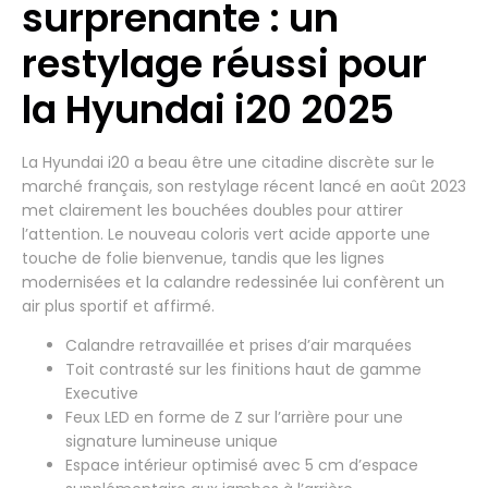
surprenante : un
restylage réussi pour
la Hyundai i20 2025
La Hyundai i20 a beau être une citadine discrète sur le
marché français, son restylage récent lancé en août 2023
met clairement les bouchées doubles pour attirer
l’attention. Le nouveau coloris vert acide apporte une
touche de folie bienvenue, tandis que les lignes
modernisées et la calandre redessinée lui confèrent un
air plus sportif et affirmé.
Calandre retravaillée et prises d’air marquées
Toit contrasté sur les finitions haut de gamme
Executive
Feux LED en forme de Z sur l’arrière pour une
signature lumineuse unique
Espace intérieur optimisé avec 5 cm d’espace