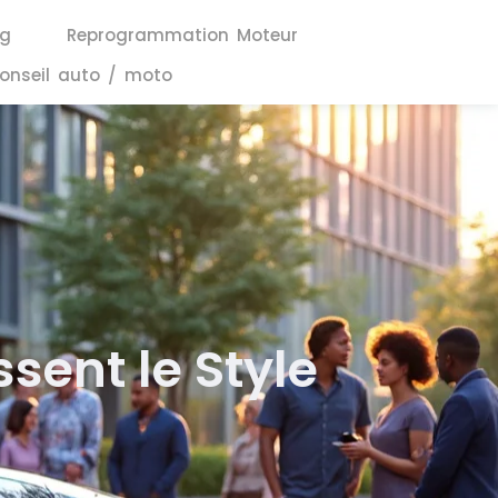
ng
Reprogrammation Moteur
onseil auto / moto
sent le Style