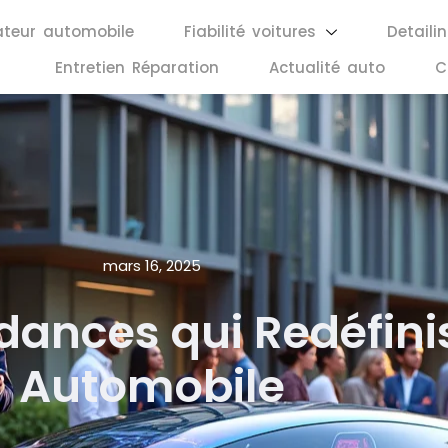
ateur automobile
Fiabilité voitures
Detaili
Entretien Réparation
Actualité auto
C
mars 16, 2025
dances qui Redéfinis
Automobile