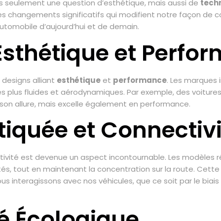
as seulement une question d’esthétique, mais aussi de
tech
es changements significatifs qui modifient notre façon de co
automobile d’aujourd’hui et de demain.
 Esthétique et Perfo
designs alliant
esthétique
et
performance
. Les marques 
es plus fluides et aérodynamiques. Par exemple, des voitur
 son allure, mais excelle également en performance.
tiquée et Connectiv
ctivité est devenue un aspect incontournable. Les modèles 
 tout en maintenant la concentration sur la route. Cette i
us interagissons avec nos véhicules, que ce soit par le biais 
té Écologique