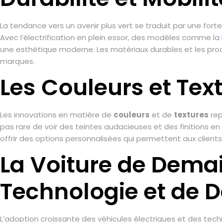
La tendance vers un avenir plus vert se traduit par une fort
Avec l’électrification en plein essor, des modèles comme la
une esthétique moderne. Les matériaux durables et les pr
marques.
Les Couleurs et Tex
Les innovations en matière de
couleurs
et de
textures
rep
pas rare de voir des teintes audacieuses et des finitions 
offrir des options personnalisées qui permettent aux clients d
La Voiture de Dema
Technologie et de 
L’adoption croissante des véhicules électriques et des te