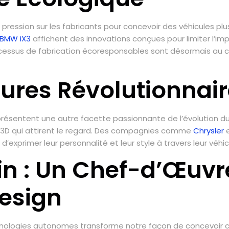
e pression sur les fabricants pour concevoir des véhicules p
BMW iX3
affichent des innovations conçues pour limiter l’i
ocessus de fabrication écoresponsables sont désormais au
tures Révolutionnai
résentent une autre facette passionnante de l’évolution du s
en 3D qui attirent le regard. Des compagnies comme
Chrysler
e
’exprimer leur personnalité et leur style à travers leur véhic
in : Un Chef-d’Œuvr
Design
chnologies autonomes transforme notre façon de concevoir c