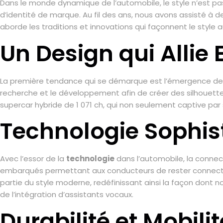
Dans le monde dynamique de l’automobile, le style n’est p
d’identité de marque. Au fil des ans, nous avons assisté à d
aborde les traditions et innovations qui façonnent le style 
Un Design qui Allie
La première tendance qui se démarque est l’émergence de 
recherche et le développement afin de créer des silhouett
supercar hybride de 1 071 ch, qui non seulement captive par
Technologie Sophis
Avec l’essor de la
technologie
dans l’automobile, la conne
embarqués permettant aux conducteurs de rester connectés,
partie du style moderne, redéfinissant ainsi la façon dont no
de l’intégration d’assistants vocaux.
Durabilité et Mobili