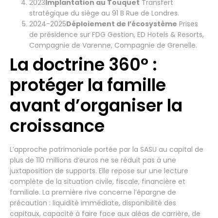
2023
Implantation au Touquet
Transfert
stratégique du siège au 91 B Rue de Londres.
2024-2025
Déploiement de l’écosystème
Prises
de présidence sur FDG Gestion, ED Hotels & Resorts,
Compagnie de Varenne, Compagnie de Grenelle.
La doctrine 360° :
protéger la famille
avant d’organiser la
croissance
L’approche patrimoniale portée par la SASU au capital de
plus de 110 millions d’euros ne se réduit pas à une
juxtaposition de supports. Elle repose sur une lecture
complète de la situation civile, fiscale, financière et
familiale. La première rive concerne l’épargne de
précaution : liquidité immédiate, disponibilité des
capitaux, capacité à faire face aux aléas de carrière, de