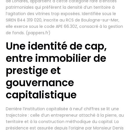
de Londres, appartient à cette catégorie rare d’entités
patrimoniales qui préfèrent la densité d’un territoire à
l’agitation des vitrines trop exposées. Identifiée sous le
SIREN 844 319 020, inscrite au RCS de Boulogne-sur-Mer,
elle exerce sous le code APE 66.30Z, consacré à la gestion
de fonds. (pappers.fr)
Une identité de cap,
entre immobilier de
prestige et
gouvernance
capitalistique
Derrière l’institution capitalisée à neuf chiffres se lit une
trajectoire : celle d’un entrepreneur attaché à la pierre, au
territoire et à la construction méthodique du capital. La
présidence est assurée depuis l’origine par Monsieur Denis