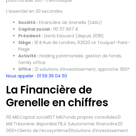
patrimoniale 360° méthodique.
L’essentiel en 30 secondes
Société :
Financière de Grenelle (SASU)
Capital social :
110 117 667 €
Président :
Denis Edouard (depuis 2018)
Siège :
91 B Rue de Londres, 62520 Le Touquet-Paris-
Plage
Activité :
Holding patrimoniale, gestion de fonds,
family office
Offre :
21 solutions d’investissement, approche 360°
Nous appeler : 01 59 39 04 50
La Financière de
Grenelle en chiffres
110 M€Capital social107 M€Fonds propres consolidés31
M€Trésorerie disponible78,4 %Autonomie financière20
000+Clients de l’écosystème21Solutions d’investissement