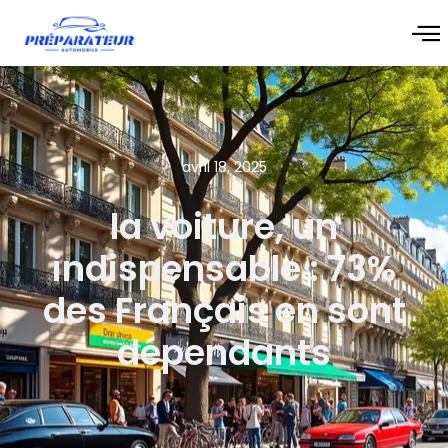
avril 18, 2025
la voiture, un
indispensable : 73%
des Français en sont
dépendants