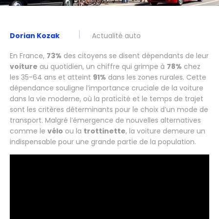
Dorian Kozak
Actualité auto
En France,
73%
des citoyens se disent dépendants de leur
voiture
au quotidien, un chiffre qui grimpe à
78%
chez
les 35-64 ans et atteint
91%
dans les zones rurales. Cette
dépendance souligne l’importance cruciale de la voiture
dans la vie moderne, où la praticité et le temps de trajet
sont les critères déterminants pour le choix d’un mode de
transport. Malgré l’émergence de nouvelles alternatives
comme le
vélo
ou la
trottinette
, la voiture demeure un
indispensable pour une grande partie de la population.