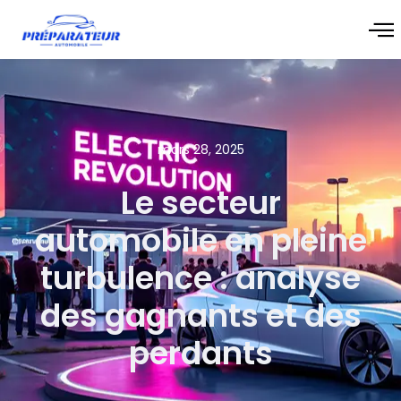
mars 28, 2025
Le secteur
automobile en pleine
turbulence : analyse
des gagnants et des
perdants