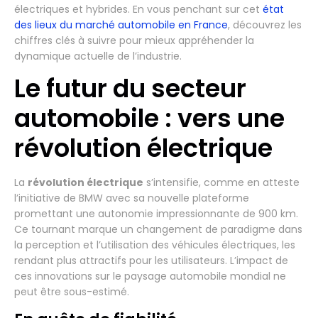
électriques et hybrides. En vous penchant sur cet
état
des lieux du marché automobile en France
, découvrez les
chiffres clés à suivre pour mieux appréhender la
dynamique actuelle de l’industrie.
Le futur du secteur
automobile : vers une
révolution électrique
La
révolution électrique
s’intensifie, comme en atteste
l’initiative de BMW avec sa nouvelle plateforme
promettant une autonomie impressionnante de 900 km.
Ce tournant marque un changement de paradigme dans
la perception et l’utilisation des véhicules électriques, les
rendant plus attractifs pour les utilisateurs. L’impact de
ces innovations sur le paysage automobile mondial ne
peut être sous-estimé.