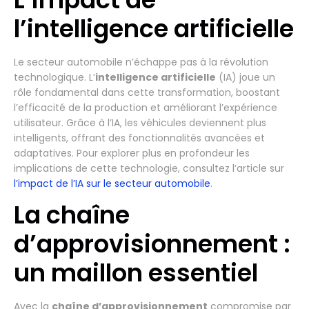
l’intelligence artificielle
Le secteur automobile n’échappe pas à la révolution
technologique. L’
intelligence artificielle
(IA) joue un
rôle fondamental dans cette transformation, boostant
l’efficacité de la production et améliorant l’expérience
utilisateur. Grâce à l’IA, les véhicules deviennent plus
intelligents, offrant des fonctionnalités avancées et
adaptatives. Pour explorer plus en profondeur les
implications de cette technologie, consultez l’article sur
l’impact de l’IA sur le secteur automobile
.
La chaîne
d’approvisionnement :
un maillon essentiel
Avec la
chaîne d’approvisionnement
compromise par