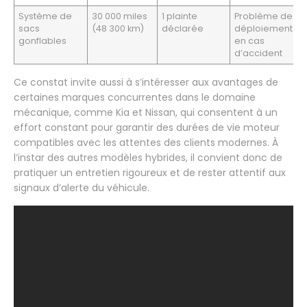
Système de
30 000 miles
1 plainte
Problème de
sacs
(48 300 km)
déclarée
déploiement
gonflables
en cas
d’accident
Ce constat invite aussi à s’intéresser aux avantages de
certaines marques concurrentes dans le domaine
mécanique, comme Kia et Nissan, qui consentent à un
effort constant pour garantir des durées de vie moteur
compatibles avec les attentes des clients modernes. À
l’instar des autres modèles hybrides, il convient donc de
pratiquer un entretien rigoureux et de rester attentif aux
signaux d’alerte du véhicule.