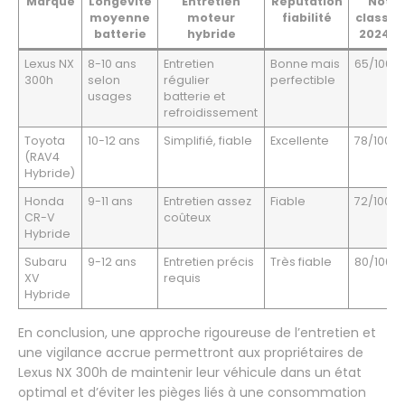
Marque
Longévité
Entretien
Réputation
Note 
moyenne
moteur
fiabilité
classe
batterie
hybride
2024-2
Lexus NX
8-10 ans
Entretien
Bonne mais
65/100
300h
selon
régulier
perfectible
usages
batterie et
refroidissement
Toyota
10-12 ans
Simplifié, fiable
Excellente
78/100
(RAV4
Hybride)
Honda
9-11 ans
Entretien assez
Fiable
72/100
CR-V
coûteux
Hybride
Subaru
9-12 ans
Entretien précis
Très fiable
80/100
XV
requis
Hybride
En conclusion, une approche rigoureuse de l’entretien et
une vigilance accrue permettront aux propriétaires de
Lexus NX 300h de maintenir leur véhicule dans un état
optimal et d’éviter les pièges liés à une consommation