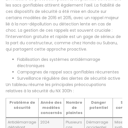
les sacs gonflables attirent également l’œil. La fiabilité de
ces dispositifs de sécurité a été mise en doute sur
certains modèles de 2016 et 2015, avec un rappel majeur
lié à la non-dépollution ou détection lente en cas de
choc. La gestion de ces rappels est souvent cruciale :
l’intervention gratuite et rapide est un gage de sérieux de
la part du constructeur, comme chez Honda ou Subaru,
qui partagent cette approche proactive.
Fiabilisation des systèmes antidémarrage
électroniques
Campagnes de rappel sacs gonflables récurrentes
Surveillance régulière des alertes de sécurité active
Un tableau résume les principales préoccupations
relatives à la sécurité du NX 300h :
Problème de
Année des
Nombre
Danger
Sol
sécurité
modèles
de
potentiel
const
concernés
plaintes
Antidémarrage
2024
Plusieurs
Démarrage
Mise à 
défaillant
cas
accidentel
systè