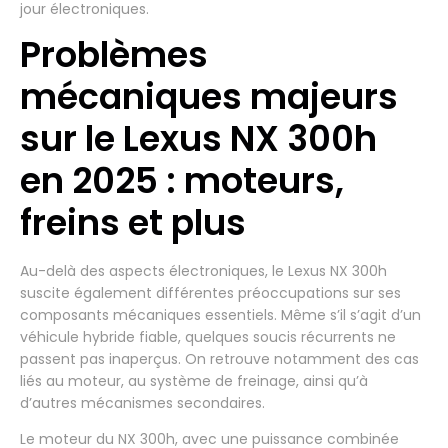
jour électroniques.
Problèmes
mécaniques majeurs
sur le Lexus NX 300h
en 2025 : moteurs,
freins et plus
Au-delà des aspects électroniques, le Lexus NX 300h
suscite également différentes préoccupations sur ses
composants mécaniques essentiels. Même s’il s’agit d’un
véhicule hybride fiable, quelques soucis récurrents ne
passent pas inaperçus. On retrouve notamment des cas
liés au moteur, au système de freinage, ainsi qu’à
d’autres mécanismes secondaires.
Le moteur du NX 300h, avec une puissance combinée