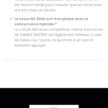
est recommandé pour s’assurer que les corrections
ont été mises en œuvre.
Le Lexus NX 300h est-il en phase avec la
concurrence hybride ?
La voiture demeure compétitive, même si son score
de fiabilité (65/100) est légèrement inférieur à celui
de Subaru ou Toyota, ce qui invite à un suivi et
entretien appuyés.