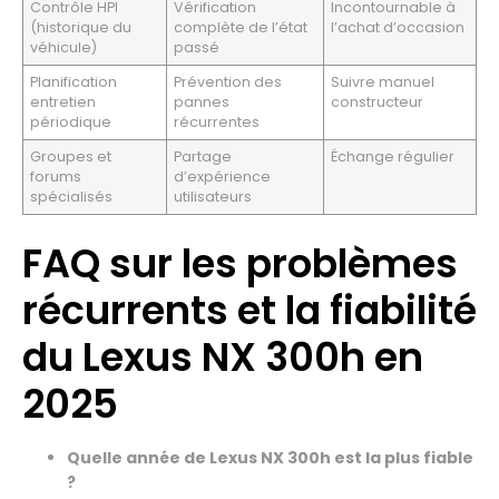
Contrôle HPI
Vérification
Incontournable à
(historique du
complète de l’état
l’achat d’occasion
véhicule)
passé
Planification
Prévention des
Suivre manuel
entretien
pannes
constructeur
périodique
récurrentes
Groupes et
Partage
Échange régulier
forums
d’expérience
spécialisés
utilisateurs
FAQ sur les problèmes
récurrents et la fiabilité
du Lexus NX 300h en
2025
Quelle année de Lexus NX 300h est la plus fiable
?