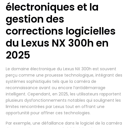
électroniques et la
gestion des
corrections logicielles
du Lexus NX 300h en
2025
Le domaine électronique du Lexus NX 300h est souvent
perçu comme une prouesse technologique, intégrant des
systèmes sophistiqués tels que la caméra de
reconnaissance avant ou encore l’antidémarrage
intelligent. Cependant, en 2025, les utilisateurs rapportent
plusieurs dysfonctionnements notables qui soulignent les
limites rencontrées par Lexus tout en offrant une
opportunité pour affiner ces technologies.
Par exemple, une défaillance dans le logiciel de la caméra