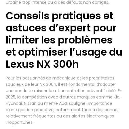
urbaine trop intense ou à des défauts non corrigés.
Conseils pratiques et
astuces d’expert pour
limiter les problèmes
et optimiser l’usage du
Lexus NX 300h
Pour les passionnés de mécanique et les propriétaires
soucieux de leur NX 300h, il est fondamental d’adopter
une conduite raisonnée et un entretien préventif ciblé. En
2025, la compétition avec d’autres marques comme Kia,
Hyundai, Nissan ou même Audi souligne l’importance
d’une gestion proactive, notamment face à des pannes
relativement fréquentes ou des alertes électroniques
inopportunes.