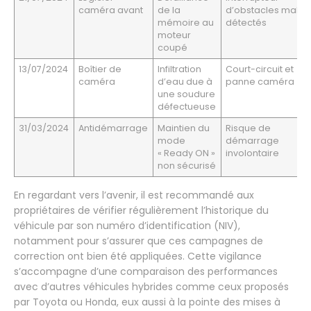
caméra avant
de la
d’obstacles mal
mémoire au
détectés
moteur
coupé
13/07/2024
Boîtier de
Infiltration
Court-circuit et
caméra
d’eau due à
panne caméra
une soudure
défectueuse
31/03/2024
Antidémarrage
Maintien du
Risque de
mode
démarrage
« Ready ON »
involontaire
non sécurisé
En regardant vers l’avenir, il est recommandé aux
propriétaires de vérifier régulièrement l’historique du
véhicule par son numéro d’identification (NIV),
notamment pour s’assurer que ces campagnes de
correction ont bien été appliquées. Cette vigilance
s’accompagne d’une comparaison des performances
avec d’autres véhicules hybrides comme ceux proposés
par Toyota ou Honda, eux aussi à la pointe des mises à