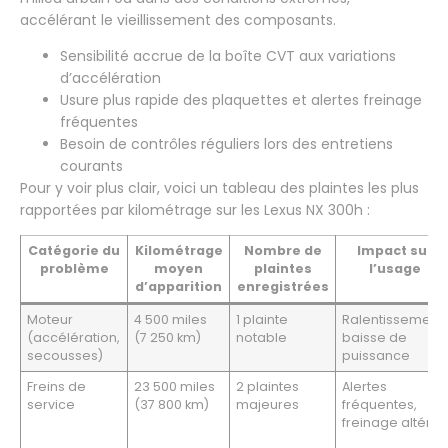
accélérant le vieillissement des composants.
Sensibilité accrue de la boîte CVT aux variations
d’accélération
Usure plus rapide des plaquettes et alertes freinage
fréquentes
Besoin de contrôles réguliers lors des entretiens
courants
Pour y voir plus clair, voici un tableau des plaintes les plus
rapportées par kilométrage sur les Lexus NX 300h :
Catégorie du
Kilométrage
Nombre de
Impact sur
problème
moyen
plaintes
l’usage
d’apparition
enregistrées
Moteur
4 500 miles
1 plainte
Ralentissement,
(accélération,
(7 250 km)
notable
baisse de
secousses)
puissance
Freins de
23 500 miles
2 plaintes
Alertes
service
(37 800 km)
majeures
fréquentes,
freinage altéré