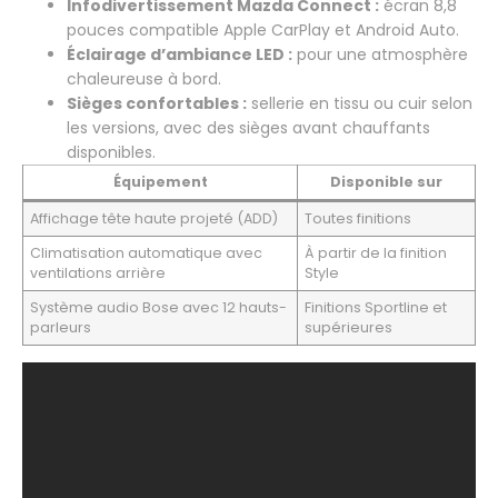
Infodivertissement Mazda Connect :
écran 8,8
pouces compatible Apple CarPlay et Android Auto.
Éclairage d’ambiance LED :
pour une atmosphère
chaleureuse à bord.
Sièges confortables :
sellerie en tissu ou cuir selon
les versions, avec des sièges avant chauffants
disponibles.
Équipement
Disponible sur
Affichage tête haute projeté (ADD)
Toutes finitions
Climatisation automatique avec
À partir de la finition
ventilations arrière
Style
Système audio Bose avec 12 hauts-
Finitions Sportline et
parleurs
supérieures