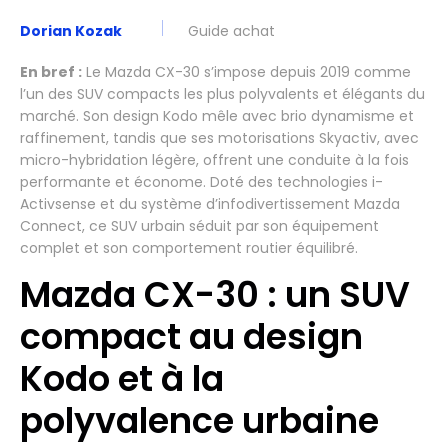
Dorian Kozak
Guide achat
En bref :
Le Mazda CX-30 s’impose depuis 2019 comme
l’un des SUV compacts les plus polyvalents et élégants du
marché. Son design Kodo mêle avec brio dynamisme et
raffinement, tandis que ses motorisations Skyactiv, avec
micro-hybridation légère, offrent une conduite à la fois
performante et économe. Doté des technologies i-
Activsense et du système d’infodivertissement Mazda
Connect, ce SUV urbain séduit par son équipement
complet et son comportement routier équilibré.
Mazda CX-30 : un SUV
compact au design
Kodo et à la
polyvalence urbaine