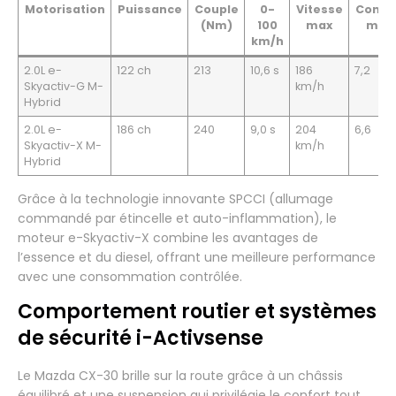
Motorisation
Puissance
Couple
0-
Vitesse
Conso
(Nm)
100
max
mixt
km/h
2.0L e-
122 ch
213
10,6 s
186
7,2
Skyactiv-G M-
km/h
Hybrid
2.0L e-
186 ch
240
9,0 s
204
6,6
Skyactiv-X M-
km/h
Hybrid
Grâce à la technologie innovante SPCCI (allumage
commandé par étincelle et auto-inflammation), le
moteur e-Skyactiv-X combine les avantages de
l’essence et du diesel, offrant une meilleure performance
avec une consommation contrôlée.
Comportement routier et systèmes
de sécurité i-Activsense
Le Mazda CX-30 brille sur la route grâce à un châssis
équilibré et une suspension qui privilégie le confort tout