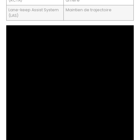
(RCTA)
arrière
Lane-keep Assist System
Maintien de trajectoire
(LAS)