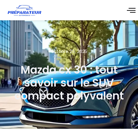
octobre 29, 2025
Mazda cx 30 : tout
savoir sur le SUV
compact polyvalent