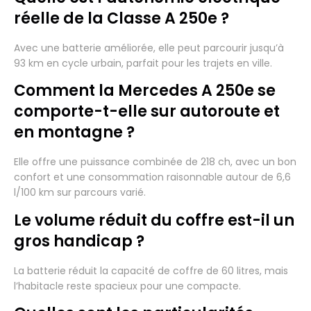
réelle de la Classe A 250e ?
Avec une batterie améliorée, elle peut parcourir jusqu’à
93 km en cycle urbain, parfait pour les trajets en ville.
Comment la Mercedes A 250e se
comporte-t-elle sur autoroute et
en montagne ?
Elle offre une puissance combinée de 218 ch, avec un bon
confort et une consommation raisonnable autour de 6,6
l/100 km sur parcours varié.
Le volume réduit du coffre est-il un
gros handicap ?
La batterie réduit la capacité de coffre de 60 litres, mais
l’habitacle reste spacieux pour une compacte.