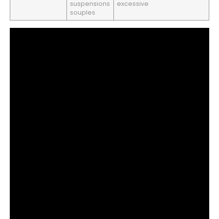
suspensions
excessive
souples