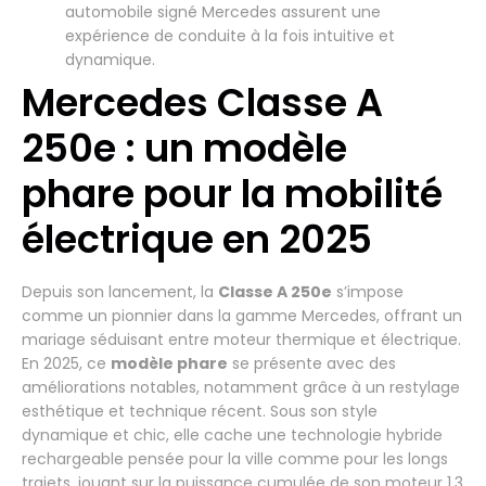
automobile signé Mercedes assurent une
expérience de conduite à la fois intuitive et
dynamique.
Mercedes Classe A
250e : un modèle
phare pour la mobilité
électrique en 2025
Depuis son lancement, la
Classe A 250e
s’impose
comme un pionnier dans la gamme Mercedes, offrant un
mariage séduisant entre moteur thermique et électrique.
En 2025, ce
modèle phare
se présente avec des
améliorations notables, notamment grâce à un restylage
esthétique et technique récent. Sous son style
dynamique et chic, elle cache une technologie hybride
rechargeable pensée pour la ville comme pour les longs
trajets, jouant sur la puissance cumulée de son moteur 1.3