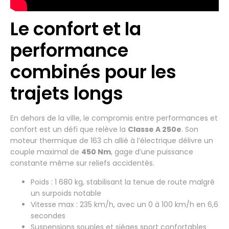
Le confort et la
performance
combinés pour les
trajets longs
En dehors de la ville, le compromis entre performances et
confort est un défi que relève la
Classe A 250e
. Son
moteur thermique de 163 ch allié à l’électrique délivre un
couple maximal de
450 Nm
, gage d’une puissance
constante même sur reliefs accidentés.
Poids : 1 680 kg, stabilisant la tenue de route malgré
un surpoids notable
Vitesse max : 235 km/h, avec un 0 à 100 km/h en 6,6
secondes
Suspensions souples et sièges sport confortables