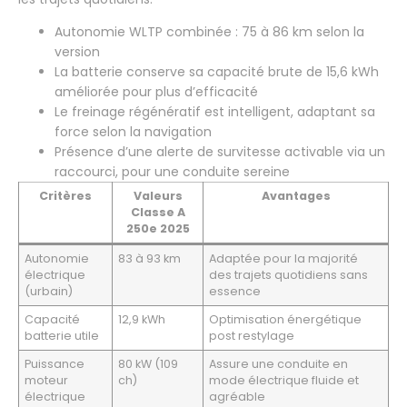
Autonomie WLTP combinée : 75 à 86 km selon la
version
La batterie conserve sa capacité brute de 15,6 kWh
améliorée pour plus d’efficacité
Le freinage régénératif est intelligent, adaptant sa
force selon la navigation
Présence d’une alerte de survitesse activable via un
raccourci, pour une conduite sereine
Critères
Valeurs
Avantages
Classe A
250e 2025
Autonomie
83 à 93 km
Adaptée pour la majorité
électrique
des trajets quotidiens sans
(urbain)
essence
Capacité
12,9 kWh
Optimisation énergétique
batterie utile
post restylage
Puissance
80 kW (109
Assure une conduite en
moteur
ch)
mode électrique fluide et
électrique
agréable