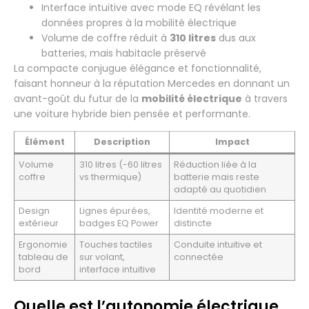
Interface intuitive avec mode EQ révélant les
données propres à la mobilité électrique
Volume de coffre réduit à
310 litres
dus aux
batteries, mais habitacle préservé
La compacte conjugue élégance et fonctionnalité,
faisant honneur à la réputation Mercedes en donnant un
avant-goût du futur de la
mobilité électrique
à travers
une voiture hybride bien pensée et performante.
Élément
Description
Impact
Volume
310 litres (-60 litres
Réduction liée à la
coffre
vs thermique)
batterie mais reste
adapté au quotidien
Design
Lignes épurées,
Identité moderne et
extérieur
badges EQ Power
distincte
Ergonomie
Touches tactiles
Conduite intuitive et
tableau de
sur volant,
connectée
bord
interface intuitive
Quelle est l’autonomie électrique