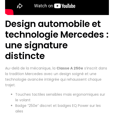
Design automobile et
technologie Mercedes :
une signature
distincte
Au-delà de la mécanique, la
Classe A 250e
s’inscrit dans
la tradition Mercedes avec un design soigné et une
technologie avancée intégrée qui rehaussent chaque
trajet.
Touches tactiles sensibles mais ergonomiques sur
le volant
Badge “250e” discret et badges EQ Power sur les
ailes