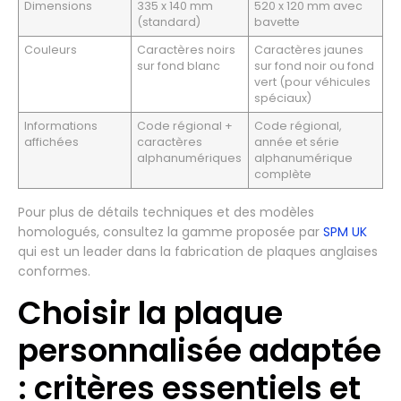
Dimensions
335 x 140 mm
520 x 120 mm avec
(standard)
bavette
Couleurs
Caractères noirs
Caractères jaunes
sur fond blanc
sur fond noir ou fond
vert (pour véhicules
spéciaux)
Informations
Code régional +
Code régional,
affichées
caractères
année et série
alphanumériques
alphanumérique
complète
Pour plus de détails techniques et des modèles
homologués, consultez la gamme proposée par
SPM UK
qui est un leader dans la fabrication de plaques anglaises
conformes.
Choisir la plaque
personnalisée adaptée
: critères essentiels et