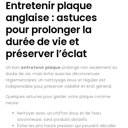
Entretenir plaque
anglaise : astuces
pour prolonger la
durée de vie et
préserver l’éclat
Un bon
entretenir plaque
prolonge non seulement sa
durée de vie, mais évite aussi les déconvenues
réglementaires. Un nettoyage doux et régulier est
indispensable pour préserver visibilité et état général.
Quelques astuces pour garder votre plaque comme
neuve :
Nettoyer avec un chiffon doux et de l’eau
savonneuse, sans produits abrasifs.
Éviter les jets haute pression qui peuvent décoller