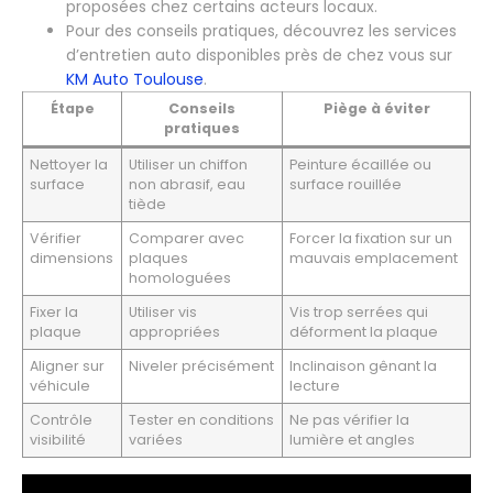
proposées chez certains acteurs locaux.
Pour des conseils pratiques, découvrez les services
d’entretien auto disponibles près de chez vous sur
KM Auto Toulouse
.
Étape
Conseils
Piège à éviter
pratiques
Nettoyer la
Utiliser un chiffon
Peinture écaillée ou
surface
non abrasif, eau
surface rouillée
tiède
Vérifier
Comparer avec
Forcer la fixation sur un
dimensions
plaques
mauvais emplacement
homologuées
Fixer la
Utiliser vis
Vis trop serrées qui
plaque
appropriées
déforment la plaque
Aligner sur
Niveler précisément
Inclinaison gênant la
véhicule
lecture
Contrôle
Tester en conditions
Ne pas vérifier la
visibilité
variées
lumière et angles