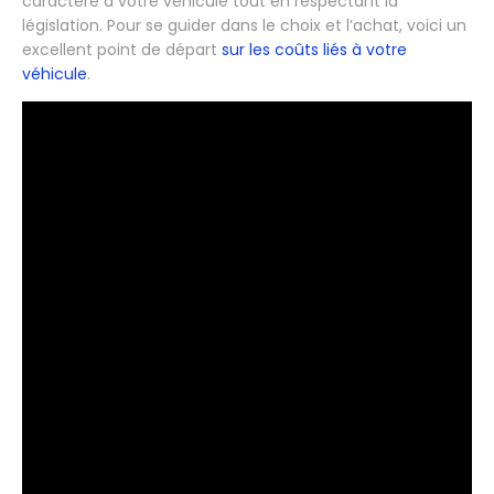
caractère à votre véhicule tout en respectant la
législation. Pour se guider dans le choix et l’achat, voici un
excellent point de départ
sur les coûts liés à votre
véhicule
.