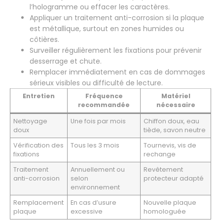
l’hologramme ou effacer les caractères.
Appliquer un traitement anti-corrosion si la plaque
est métallique, surtout en zones humides ou
côtières.
Surveiller régulièrement les fixations pour prévenir
desserrage et chute.
Remplacer immédiatement en cas de dommages
sérieux visibles ou difficulté de lecture.
Entretien
Fréquence
Matériel
recommandée
nécessaire
Nettoyage
Une fois par mois
Chiffon doux, eau
doux
tiède, savon neutre
Vérification des
Tous les 3 mois
Tournevis, vis de
fixations
rechange
Traitement
Annuellement ou
Revêtement
anti-corrosion
selon
protecteur adapté
environnement
Remplacement
En cas d’usure
Nouvelle plaque
plaque
excessive
homologuée