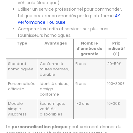
véhicule électrique).
Utiliser un service professionnel pour commander,
tel que ceux recommandés par la plateforme
AK
Performance Toulouse
.
Comparer les tarifs et services sur plusieurs
fournisseurs homologués.
Type
Avantages
Nombre
Prix
d’années de
indicatif
garantie
(£)
Standard
Conforme à
5 ans
20-50£
homologuée
toutes normes,
durable
Personnalisée
Identité unique,
5 ans
100-300£
officielle
design
conforme
Modèle
Économique,
1-2 ans
10-30£
simple
variétés
AliExpress
disponibles
La
personnalisation plaque
peut vraiment donner du