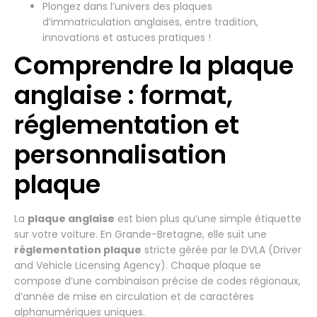
Plongez dans l’univers des plaques
d’immatriculation anglaises, entre tradition,
innovations et astuces pratiques !
Comprendre la plaque
anglaise : format,
réglementation et
personnalisation
plaque
La
plaque anglaise
est bien plus qu’une simple étiquette
sur votre voiture. En Grande-Bretagne, elle suit une
réglementation plaque
stricte gérée par le DVLA (Driver
and Vehicle Licensing Agency). Chaque plaque se
compose d’une combinaison précise de codes régionaux,
d’année de mise en circulation et de caractères
alphanumériques uniques.