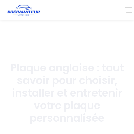
juillet 8, 2026
Plaque anglaise : tout
savoir pour choisir,
installer et entretenir
votre plaque
personnalisée