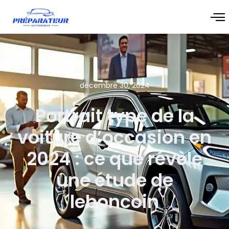
décembre 30, 2024
Portrait type de la
voiture d’occasion en
2024 : ce que révèle
une étude de
leboncoin