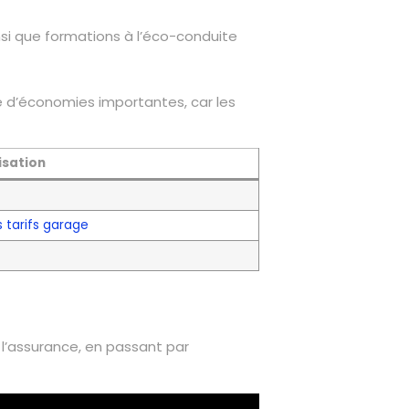
i que formations à l’éco-conduite
ce d’économies importantes, car les
isation
 tarifs garage
 l’assurance, en passant par