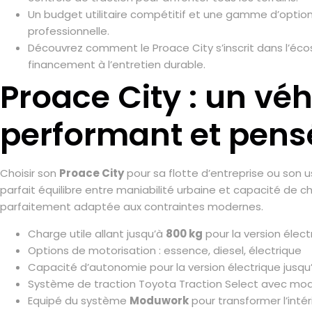
Un budget utilitaire compétitif et une gamme d’optio
professionnelle.
Découvrez comment le Proace City s’inscrit dans l’éc
financement à l’entretien durable.
Proace City : un véh
performant et pensé
Choisir son
Proace City
pour sa flotte d’entreprise ou son 
parfait équilibre entre maniabilité urbaine et capacité de ch
parfaitement adaptée aux contraintes modernes.
Charge utile allant jusqu’à
800 kg
pour la version élect
Options de motorisation : essence, diesel, électrique
Capacité d’autonomie pour la version électrique jusqu
Système de traction Toyota Traction Select avec mod
Equipé du système
Moduwork
pour transformer l’intér