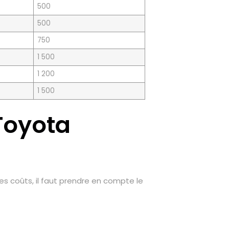
500
500
750
1 500
1 200
1 500
 Toyota
s coûts, il faut prendre en compte le