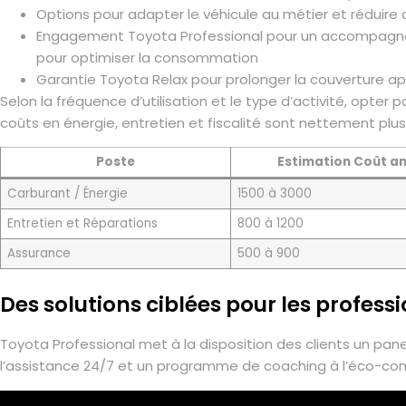
Options pour adapter le véhicule au métier et réduire a
Engagement Toyota Professional pour un accompagnem
pour optimiser la consommation
Garantie Toyota Relax pour prolonger la couverture ap
Selon la fréquence d’utilisation et le type d’activité, opte
coûts en énergie, entretien et fiscalité sont nettement plus
Poste
Estimation Coût an
Carburant / Énergie
1500 à 3000
Entretien et Réparations
800 à 1200
Assurance
500 à 900
Des solutions ciblées pour les profess
Toyota Professional met à la disposition des clients un pan
l’assistance 24/7 et un programme de coaching à l’éco-con