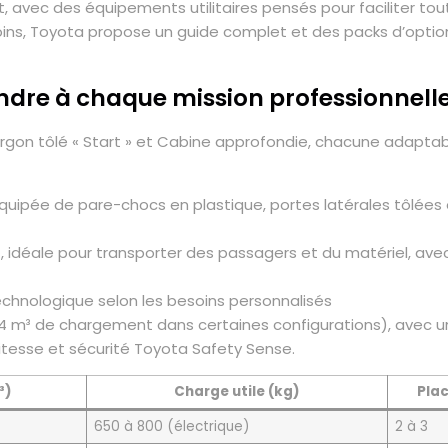
ort, avec des équipements utilitaires pensés pour faciliter t
ins, Toyota propose un guide complet et des packs d’option
ndre à chaque mission professionnell
ourgon tôlé « Start » et Cabine approfondie, chacune adaptabl
 équipée de pare-chocs en plastique, portes latérales tôlées
T, idéale pour transporter des passagers et du matériel, avec
echnologique selon les besoins personnalisés
 4,4 m³ de chargement dans certaines configurations), ave
vitesse et sécurité Toyota Safety Sense.
³)
Charge utile (kg)
Pla
650 à 800 (électrique)
2 à 3