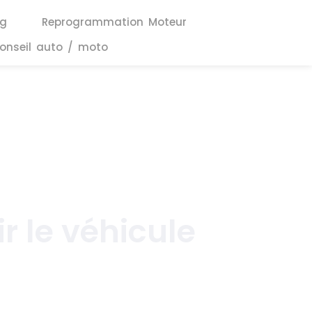
ng
Reprogrammation Moteur
onseil auto / moto
r le véhicule