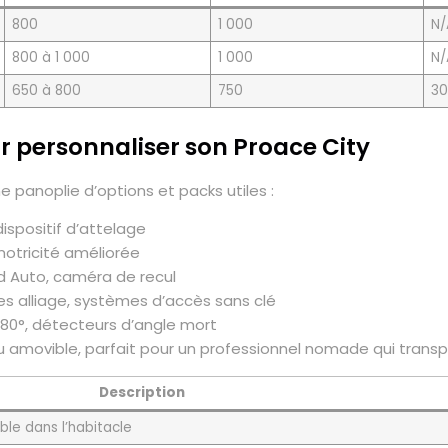
800
1 000
N/
800 à 1 000
1 000
N/
650 à 800
750
30
ur personnaliser son Proace City
 panoplie d’options et packs utiles :
dispositif d’attelage
motricité améliorée
d Auto, caméra de recul
es alliage, systèmes d’accès sans clé
80°, détecteurs d’angle mort
 amovible, parfait pour un professionnel nomade qui transp
Description
le dans l’habitacle