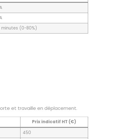
A
A
 minutes (0-80%)
orte et travaille en déplacement.
Prix indicatif HT (€)
450