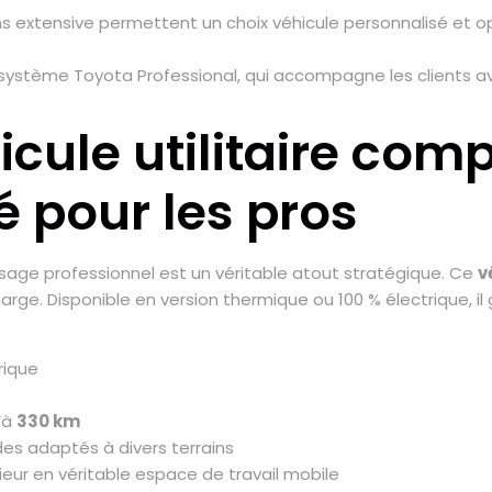
ns extensive permettent un choix véhicule personnalisé et 
osystème Toyota Professional, qui accompagne les clients a
icule utilitaire com
 pour les pros
usage professionnel est un véritable atout stratégique. Ce
v
arge. Disponible en version thermique ou 100 % électrique, il
rique
’à
330 km
es adaptés à divers terrains
ieur en véritable espace de travail mobile