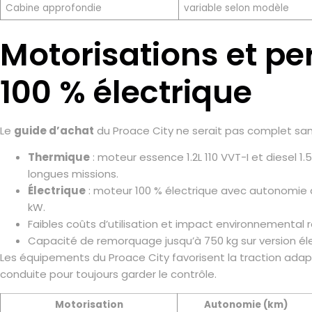
Cabine approfondie
variable selon modèle
Motorisations et p
100 % électrique
Le
guide d’achat
du Proace City ne serait pas complet sa
Thermique
: moteur essence 1.2L 110 VVT-I et diesel 
longues missions.
Électrique
: moteur 100 % électrique avec autonomie a
kW.
Faibles coûts d’utilisation et impact environnemental ré
Capacité de remorquage jusqu’à 750 kg sur version élec
Les équipements du Proace City favorisent la traction adapt
conduite pour toujours garder le contrôle.
Motorisation
Autonomie (km)