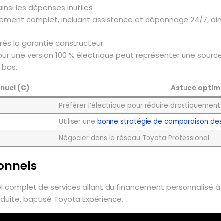
insi les dépenses inutiles
ent complet, incluant assistance et dépannage 24/7, ains
rès la garantie constructeur
r pour une version 100 % électrique peut représenter une sour
 bas.
nuel (€)
Astuce optim
Préférer l’électrique pour réduire drastiquement
Utiliser une
bonne stratégie de comparaison des
Négocier dans le réseau Toyota Professional
ionnels
el complet de services allant du financement personnalisé à
duite, baptisé Toyota Expérience.