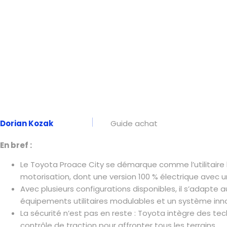
Dorian Kozak
Guide achat
En bref :
Le Toyota Proace City se démarque comme l’utilitaire 
motorisation, dont une version 100 % électrique avec
Avec plusieurs configurations disponibles, il s’adapte
équipements utilitaires modulables et un système in
La sécurité n’est pas en reste : Toyota intègre des 
contrôle de traction pour affronter tous les terrains.