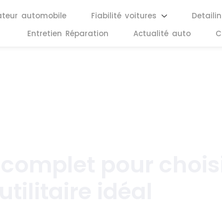
ateur automobile
Fiabilité voitures
Detaili
Entretien Réparation
Actualité auto
C
novembre 28, 2025
 complet pour choisi
utilitaire idéal