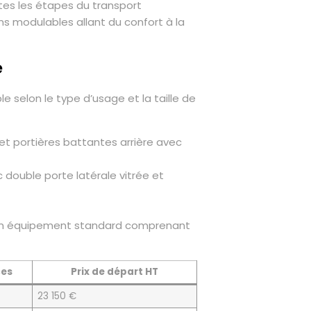
outes les étapes du transport
s modulables allant du confort à la
e
e selon le type d’usage et la taille de
 et portières battantes arrière avec
 double porte latérale vitrée et
c un équipement standard comprenant
ces
Prix de départ HT
23 150 €