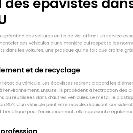
 des épavistes dans
U
cupération des voitures en fin de vie, offrant un service ess
émanteler ces véhicules d’une manière qui respecte les norm
s dans les voitures, une pratique qui ne fait que croître gr
ement et de recyclage
état du véhicule. Les épavistes retirent d’abord les élément
à l’environnement. Ensuite, ils procèdent à l’extraction des p
 ou réutilisées dans d’autres véhicules. Le métal, le plast
iron 85% d’un véhicule peut être recyclé, réduisant considé
nt bénéfique pour l’environnement, elle représente égalem
 profession