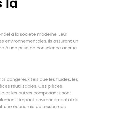
 la
entiel à la société moderne. Leur
es environnementales. Ils assurent un
âce à une prise de conscience accrue
s dangereux tels que les fluides, les
ièces réutilisables. Ces pièces
ique et les autres composants sont
rablement l’impact environnemental de
ent une économie de ressources