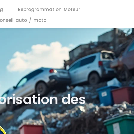
ng
Reprogrammation Moteur
onseil auto / moto
orisation des