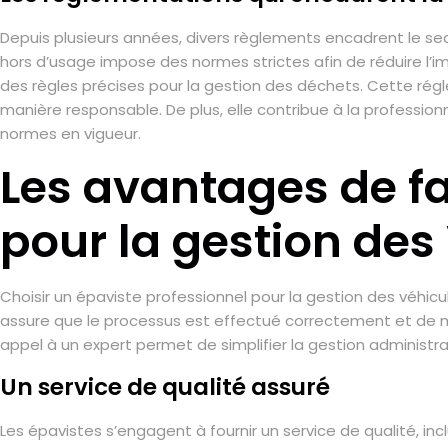
Depuis plusieurs années, divers règlements encadrent le sec
hors d’usage impose des normes strictes afin de réduire l’i
des règles précises pour la gestion des déchets. Cette r
manière responsable. De plus, elle contribue à la profession
normes en vigueur.
Les avantages de fa
pour la gestion des
Choisir un épaviste professionnel pour la gestion des véhic
assure que le processus est effectué correctement et de man
appel à un expert permet de simplifier la gestion administrati
Un service de qualité assuré
Les épavistes s’engagent à fournir un service de qualité, in