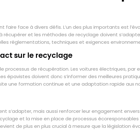
nt faire face à divers défis. L’un des plus importants est l’
es à récupérer et les méthodes de recyclage doivent s’adapte
elles réglementations, techniques et exigences environneme
act sur le recyclage
 le processus de récupération. Les voitures électriques, pa
es épavistes doivent donc s’informer des meilleures pratiqu
site une formation continue et une adaptation rapide aux n
nt s’adapter, mais aussi renforcer leur engagement envers l
ecyclage et la mise en place de processus écoresponsables p
devient de plus en plus crucial à mesure que la législation é