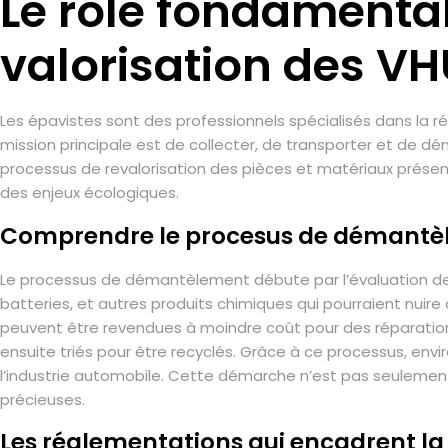
Le rôle fondamental
valorisation des VH
Les épavistes sont des professionnels spécialisés dans la ré
mission principale est de collecter, de transporter et de d
processus de revalorisation des pièces et matériaux présent
des enjeux écologiques.
Comprendre le procesus de démantèl
Le processus de démantèlement débute par l’évaluation de l’
batteries, et autres produits chimiques qui pourraient nuire 
peuvent être revendues à moindre coût pour des réparations
ensuite triés pour être recyclés. Grâce à ce processus, env
l’industrie automobile. Cette démarche n’est pas seuleme
précieuses.
Les réglementations qui encadrent la