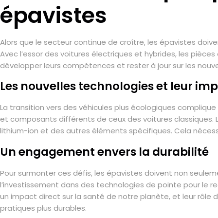
épavistes
Alors que le secteur continue de croître, les épavistes doive
Avec l’essor des voitures électriques et hybrides, les pièc
développer leurs compétences et rester à jour sur les nouv
Les nouvelles technologies et leur imp
La transition vers des véhicules plus écologiques complique
et composants différents de ceux des voitures classiques. L
lithium-ion et des autres éléments spécifiques. Cela néces
Un engagement envers la durabilité
Pour surmonter ces défis, les épavistes doivent non seuleme
l’investissement dans des technologies de pointe pour le r
un impact direct sur la santé de notre planète, et leur rôle 
pratiques plus durables.