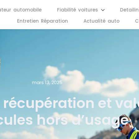
ateur automobile
Fiabilité voitures
Detaili
Entretien Réparation
Actualité auto
C
mars 13, 2025
 récupération et val
cules hors d’usage