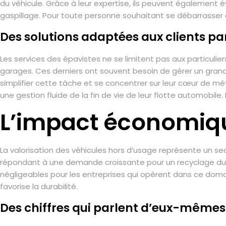
du véhicule. Grâce à leur expertise, ils peuvent également é
gaspillage. Pour toute personne souhaitant se débarrasser d’
Des solutions adaptées aux clients par
Les services des épavistes ne se limitent pas aux particulier
garages. Ces derniers ont souvent besoin de gérer un grand
simplifier cette tâche et se concentrer sur leur cœur de m
une gestion fluide de la fin de vie de leur flotte automobil
L’impact économiqu
La valorisation des véhicules hors d’usage représente un se
répondant à une demande croissante pour un recyclage dura
négligeables pour les entreprises qui opèrent dans ce doma
favorise la durabilité.
Des chiffres qui parlent d’eux-mêmes