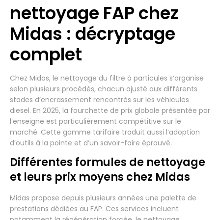
nettoyage FAP chez
Midas : décryptage
complet
Chez Midas, le nettoyage du filtre à particules s’organise
selon plusieurs procédés, chacun ajusté aux différents
stades d’encrassement rencontrés sur les véhicules
diesel. En 2025, la fourchette de prix globale présentée par
l’enseigne est particulièrement compétitive sur le
marché. Cette gamme tarifaire traduit aussi l’adoption
d’outils à la pointe et d’un savoir-faire éprouvé.
Différentes formules de nettoyage
et leurs prix moyens chez Midas
Midas propose depuis plusieurs années une palette de
prestations dédiées au FAP. Ces services incluent
notamment la régénération forcée, le nettoyage