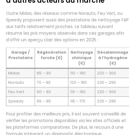
d’autres acteurs du marché
Outre Midas, des réseaux comme Norauto, Feu Vert, ou
Speedy proposent aussi des prestations de nettoyage FAP
aux tarifs relativement proches. Le tableau suivant
résume les prix moyens observés dans ces garages afin
d’offrir un aperçu clair des options en 2025 :
Garage /
Régénération
Nettoyage
Décalaminage
N
Prestataire
forcée (€)
chimique
à l’hydrogène
(€)
(€)
Midas
65 – 90
110 – 190
220 – 300
4
Norauto
70 – 90
120 – 180
230 – 290
4
Feu Vert
60 – 80
110 – 190
220 – 300
4
Speedy
65 – 85
115 – 175
225 – 295
4
Pour profiter des meilleurs prix, il est souvent conseillé de
vérifier les promotions disponibles via les sites officiels et
les plateformes comparatives. De plus, le recours à une
formule intégrant un diagnostic électronique,