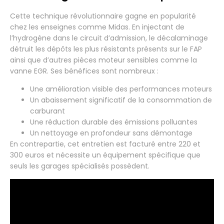
Cette technique révolutionnaire gagne en popularité
chez les enseignes comme Midas. En injectant de
l’hydrogène dans le circuit d’admission, le décalaminage
détruit les dépôts les plus résistants présents sur le FAP
ainsi que d’autres pièces moteur sensibles comme la
vanne EGR. Ses bénéfices sont nombreux :
Une amélioration visible des performances moteurs
Un abaissement significatif de la consommation de
carburant
Une réduction durable des émissions polluantes
Un nettoyage en profondeur sans démontage
En contrepartie, cet entretien est facturé entre 220 et
300 euros et nécessite un équipement spécifique que
seuls les garages spécialisés possèdent.