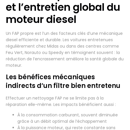
et l’entretien global du
moteur diesel
Un FAP propre est l’un des facteurs clés d’une mécanique
diesel efficiente et durable. Les voitures entretenues
régulièrement chez Midas ou dans des centres comme
Feu Vert, Norauto ou Speedy en témoignent souvent : la
réduction de l’encrassement améliore la santé globale du
moteur.
Les bénéfices mécaniques
indirects d’un filtre bien entretenu
Effectuer un nettoyage FAP ne se limite pas à la
réparation elle-même. Les impacts bénéficient aussi :
À la consommation carburant, souvent diminuée
grâce à un débit optimal de l’échappement
À la puissance moteur, qui reste constante sans