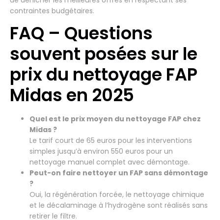
contraintes budgétaires.
FAQ – Questions
souvent posées sur le
prix du nettoyage FAP
Midas en 2025
Quel est le prix moyen du nettoyage FAP chez
Midas ?
Le tarif court de 65 euros pour les interventions
simples jusqu’à environ 550 euros pour un
nettoyage manuel complet avec démontage.
Peut-on faire nettoyer un FAP sans démontage
?
Oui, la régénération forcée, le nettoyage chimique
et le décalaminage à l’hydrogène sont réalisés sans
retirer le filtre.