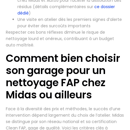
chez Midas et Auto5 pour faciliter la dissolution des
résidus (détails complémentaires sur
ce dossier
dédié
)
Une visite en atelier dès les premiers signes d’alerte
pour éviter des surcoûts importants
Respecter ces bons réflexes diminue le risque de
nettoyage lourd et onéreux, contribuant à un budget
auto maîtrisé.
Comment bien choisir
son garage pour un
nettoyage FAP chez
Midas ou ailleurs
Face à la diversité des prix et méthodes, le succès d’une
intervention dépend largement du choix de l’atelier. Midas
se distingue par son réseau national et sa certification
Clean FAP, gage de qualité. Voici les critères clés à