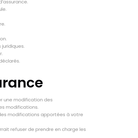
d’assurance.
le.
re.
on.
juridiques.
r.
éclarés.
urance
r une modification des
es modifications.
es modifications apportées à votre
rrait refuser de prendre en charge les