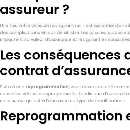
assureur ?
Une fois votre véhicule reprogrammé, il est essentiel d’en i
des complications en cas de sinistre. Les assureurs, soucie
impactent sa valeur d’assurance et les garanties souscrites
Les conséquences d
contrat d’assuranc
Suite à une
reprogrammation
, vous devrez peut-être mod
couvrir les véhicules reprogrammés, tandis que d’autres s’imp
un assureur qui est à l’aise avec ce type de modifications.
Reprogrammation et 