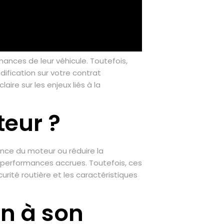
ances de leur véhicule. Toutefois,
ification sur votre contrat
re sur les enjeux liés à la
eur ?
nce du moteur ou réduire la
performances accrues. Toutefois, ces
rité routière et les caractéristiques
n à son