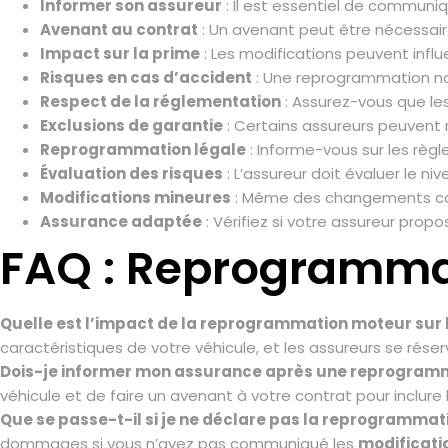
Informer son assureur
: Il est essentiel de commun
Avenant au contrat
: Un avenant peut être nécessaire
Impact sur la prime
: Les modifications peuvent infl
Risques en cas d’accident
: Une reprogrammation non
Respect de la réglementation
: Assurez-vous que les
Exclusions de garantie
: Certains assureurs peuvent
Reprogrammation légale
: Informe-vous sur les règ
Évaluation des risques
: L’assureur doit évaluer le n
Modifications mineures
: Même des changements con
Assurance adaptée
: Vérifiez si votre assureur prop
FAQ : Reprogramma
Quelle est l’impact de la reprogrammation moteur sur 
caractéristiques de votre véhicule, et les assureurs se rése
Dois-je informer mon assurance après une reprogram
véhicule et de faire un avenant à votre contrat pour inclure 
Que se passe-t-il si je ne déclare pas la reprogrammat
dommages si vous n’avez pas communiqué les
modificati