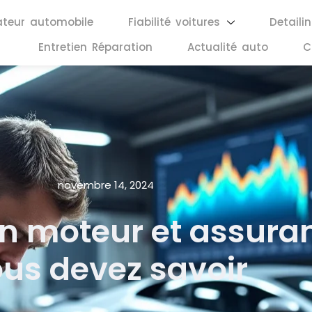
ateur automobile
Fiabilité voitures
Detaili
Entretien Réparation
Actualité auto
C
novembre 14, 2024
 moteur et assuran
us devez savoir