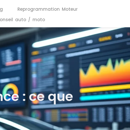
ng
Reprogrammation Moteur
onseil auto / moto
ce : ce que