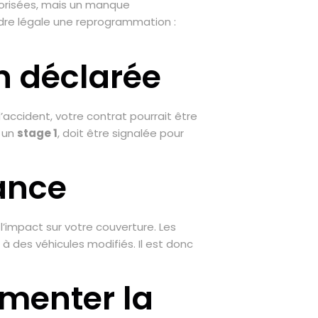
utorisées, mais un manque
ndre légale une reprogrammation :
n déclarée
’accident, votre contrat pourrait être
e un
stage 1
, doit être signalée pour
ance
l’impact sur votre couverture. Les
à des véhicules modifiés. Il est donc
gmenter la