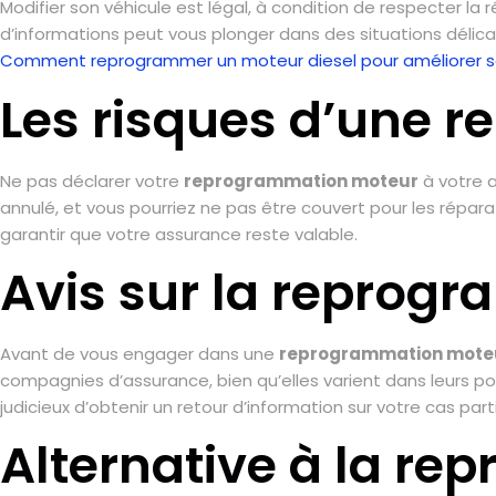
Modifier son véhicule est légal, à condition de respecter l
d’informations peut vous plonger dans des situations délic
Comment reprogrammer un moteur diesel pour améliorer 
Les risques d’une 
Ne pas déclarer votre
reprogrammation moteur
à votre a
annulé, et vous pourriez ne pas être couvert pour les rép
garantir que votre assurance reste valable.
Avis sur la reprogr
Avant de vous engager dans une
reprogrammation mote
compagnies d’assurance, bien qu’elles varient dans leurs pol
judicieux d’obtenir un retour d’information sur votre cas part
Alternative à la r