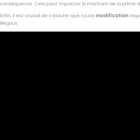
conséquence. Cela peut impacter le montant de la prime d’a
Enfin, il est crucial de s’assurer que toute
modification
resp
illégaux.