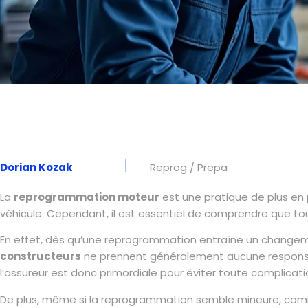
Dorian Kozak
Reprog / Prepa
La
reprogrammation moteur
est une pratique de plus en 
véhicule. Cependant, il est essentiel de comprendre que t
En effet, dès qu’une reprogrammation entraîne un changement 
constructeurs
ne prennent généralement aucune responsabi
l’assureur est donc primordiale pour éviter toute complicatio
De plus, même si la reprogrammation semble mineure, c