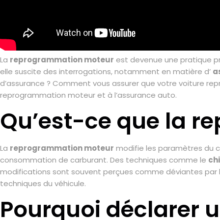
La
reprogrammation moteur
est devenue une pratique pri
elle suscite des interrogations, notamment en matière d’
a
d’assurance ? Comment vous assurer que votre voiture repro
reprogrammation moteur et à l’assurance auto.
Qu’est-ce que la r
La
reprogrammation moteur
modifie les paramètres du ca
consommation de carburant. Des techniques comme le
ch
modifications sont souvent perçues comme déviantes par les 
techniques du véhicule.
Pourquoi déclarer 