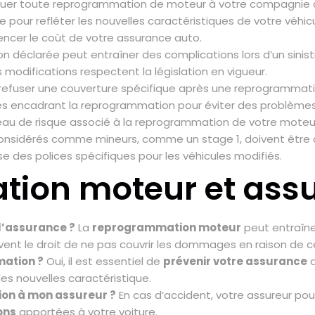
iquer toute reprogrammation de moteur à votre compagnie 
 pour refléter les nouvelles caractéristiques de votre véhicu
uencer le coût de votre assurance auto.
 déclarée peut entraîner des complications lors d’un sinist
 modifications respectent la législation en vigueur.
 refuser une couverture spécifique après une reprogrammati
les encadrant la reprogrammation pour éviter des problèmes 
iveau de risque associé à la reprogrammation de votre moteu
sidérés comme mineurs, comme un stage 1, doivent être d
ose des polices spécifiques pour les véhicules modifiés.
tion moteur et ass
l’assurance ?
La
reprogrammation moteur
peut entraîne
rvent le droit de ne pas couvrir les dommages en raison de c
mation ?
Oui, il est essentiel de
prévenir votre assurance
d
les nouvelles caractéristique.
ion à mon assureur ?
En cas d’accident, votre assureur pou
ons
apportées à votre voiture.