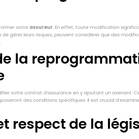
nformer votre
assureur
. En effet, toute modification signific
ux de gérer leurs risques, peuvent considérer que des modifi
.
e la reprogrammati
e
ifier votre contrat d’assurance en y ajoutant un avenant. C
oseront des conditions spécifiques. Il est crucial d’examiner
respect de la légis