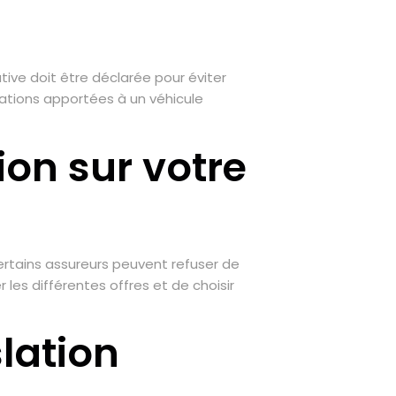
ative doit être déclarée pour éviter
cations apportées à un véhicule
on sur votre
ertains assureurs peuvent refuser de
 les différentes offres et de choisir
lation