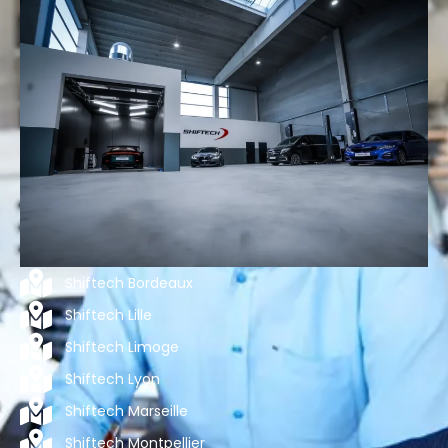
Shiftech Bordeaux
Shiftech Lille
Shiftech Limoge
Shiftech Lyon
Shiftech Marseille
Shiftech Montpellier