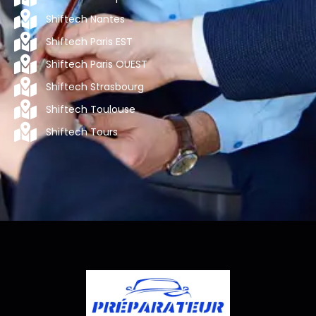
Shiftech Nantes
Shiftech Paris EST
Shiftech Paris OUEST
Shiftech Strasbourg
Shiftech Toulouse
Shiftech Tours