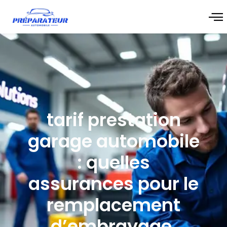
tarif prestation
garage automobile
: quelles
assurances pour le
remplacement
d’embrayage,