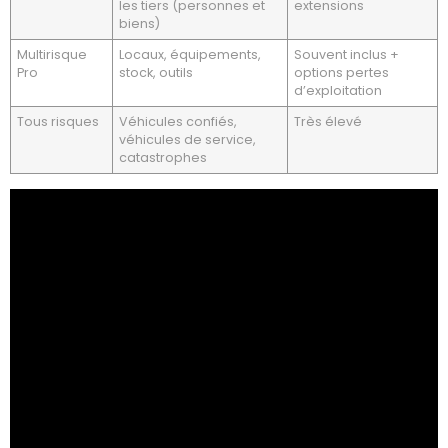
les tiers (personnes et
extensions
biens)
Multirisque
Locaux, équipements,
Souvent inclus +
Pro
stock, outils
options pertes
d’exploitation
Tous risques
Véhicules confiés,
Très élevé
véhicules de service,
catastrophes