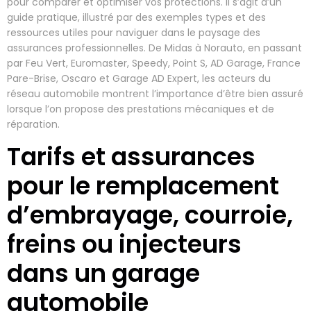
pour comparer et optimiser vos protections. Il s’agit d’un
guide pratique, illustré par des exemples types et des
ressources utiles pour naviguer dans le paysage des
assurances professionnelles. De Midas à Norauto, en passant
par Feu Vert, Euromaster, Speedy, Point S, AD Garage, France
Pare-Brise, Oscaro et Garage AD Expert, les acteurs du
réseau automobile montrent l’importance d’être bien assuré
lorsque l’on propose des prestations mécaniques et de
réparation.
Tarifs et assurances
pour le remplacement
d’embrayage, courroie,
freins ou injecteurs
dans un garage
automobile