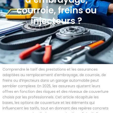
courroie, freins ou
injecteurs ?
Comprendre le tarif des prestations et les assurances
adaptées au remplacement d’embrayage, de courroie, de
freins ou d’injecteurs dans un garage automobile peut
sembler complexe. En 2025, les assureurs ajustent leurs
offres en fonction des risques et des niveaux de couverture
choisis par les professionnels. Cet article récapitule les
bases, les options de couverture et les éléments qui
influencent les tarifs, tout en donnant des repères concrets