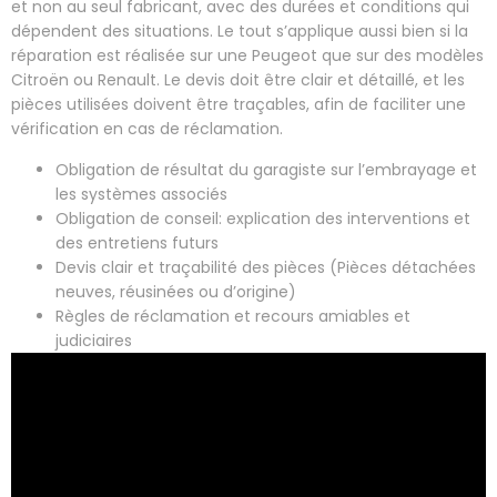
et non au seul fabricant, avec des durées et conditions qui
dépendent des situations. Le tout s’applique aussi bien si la
réparation est réalisée sur une Peugeot que sur des modèles
Citroën ou Renault. Le devis doit être clair et détaillé, et les
pièces utilisées doivent être traçables, afin de faciliter une
vérification en cas de réclamation.
Obligation de résultat du garagiste sur l’embrayage et
les systèmes associés
Obligation de conseil: explication des interventions et
des entretiens futurs
Devis clair et traçabilité des pièces (Pièces détachées
neuves, réusinées ou d’origine)
Règles de réclamation et recours amiables et
judiciaires