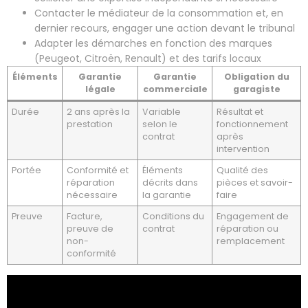
Contacter le médiateur de la consommation et, en
dernier recours, engager une action devant le tribunal
Adapter les démarches en fonction des marques
(Peugeot, Citroën, Renault) et des tarifs locaux
Éléments
Garantie
Garantie
Obligation du
légale
commerciale
garagiste
Durée
2 ans après la
Variable
Résultat et
prestation
selon le
fonctionnement
contrat
après
intervention
Portée
Conformité et
Éléments
Qualité des
réparation
décrits dans
pièces et savoir-
nécessaire
la garantie
faire
Preuve
Facture,
Conditions du
Engagement de
preuve de
contrat
réparation ou
non-
remplacement
conformité