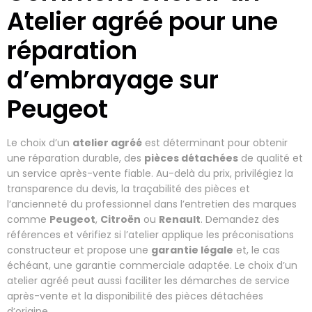
Atelier agréé pour une
réparation
d’embrayage sur
Peugeot
Le choix d’un
atelier agréé
est déterminant pour obtenir
une réparation durable, des
pièces détachées
de qualité et
un service après-vente fiable. Au-delà du prix, privilégiez la
transparence du devis, la traçabilité des pièces et
l’ancienneté du professionnel dans l’entretien des marques
comme
Peugeot
,
Citroën
ou
Renault
. Demandez des
références et vérifiez si l’atelier applique les préconisations
constructeur et propose une
garantie légale
et, le cas
échéant, une garantie commerciale adaptée. Le choix d’un
atelier agréé peut aussi faciliter les démarches de service
après-vente et la disponibilité des pièces détachées
d’origine.