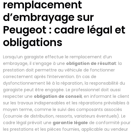
remplacement
d’embrayage sur
Peugeot : cadre légal et
obligations
Lorsqu’un garagiste effectue le remplacement d’un
embrayage, il s’engage à une
obligation de résultat
: la
prestation doit permettre au véhicule de fonctionner
correctement après l’intervention. En cas de
dysfonctionnement lié à la réparation, la responsabilité du
garagiste peut être engagée. Le professionnel doit aussi
respecter une
obligation de conseil
, en informant le client
sur les travaux indispensables et les réparations prévisibles à
moyen terme, comme le suivi des composants associés
(courroie de distribution, ressorts, variateurs éventuels). Le
cadre légal prévoit une
garantie légale
de conformité pour
les prestations et les pièces fournies, applicable au vendeur