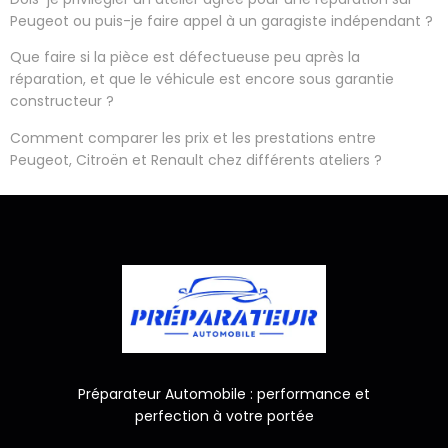
Peugeot ou puis-je faire appel à un garagiste indépendant ?
Que faire si la pièce est défectueuse peu après la
réparation, et que le véhicule est encore sous garantie
constructeur ?
Comment comparer les prix et les prestations entre
Peugeot, Citroën et Renault chez différents ateliers ?
Préparateur Automobile : performance et
perfection à votre portée