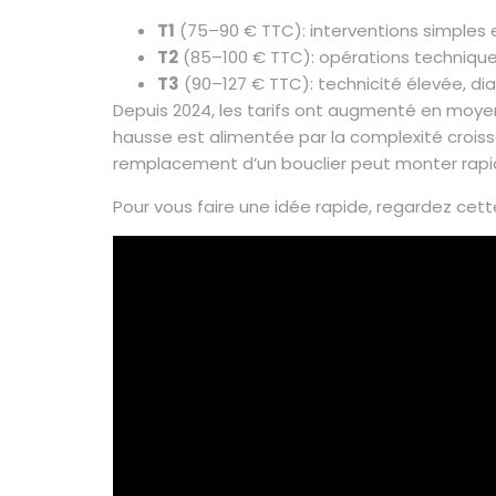
T1
(75–90 € TTC): interventions simples
T2
(85–100 € TTC): opérations technique
T3
(90–127 € TTC): technicité élevée, di
Depuis 2024, les tarifs ont augmenté en moyen
hausse est alimentée par la complexité croissan
remplacement d’un bouclier peut monter rapi
Pour vous faire une idée rapide, regardez cett