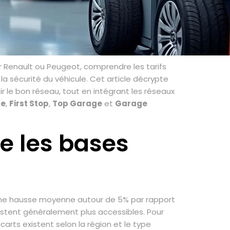
our Renault ou Peugeot, comprendre les tarifs
la sécurité du véhicule. Cet article décrypte
ir le bon réseau, tout en intégrant les réseaux
ge
,
First Stop
,
Top Garage
et
Garage
e les bases
ne hausse moyenne autour de 5% par rapport
restent généralement plus accessibles. Pour
arts existent selon la région et le type