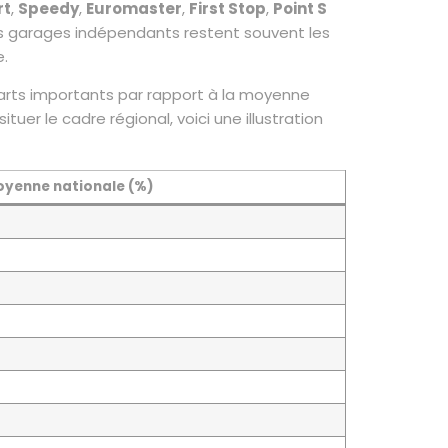
rt
,
Speedy
,
Euromaster
,
First Stop
,
Point S
Les garages indépendants restent souvent les
e.
 écarts importants par rapport à la moyenne
er le cadre régional, voici une illustration
moyenne nationale (%)