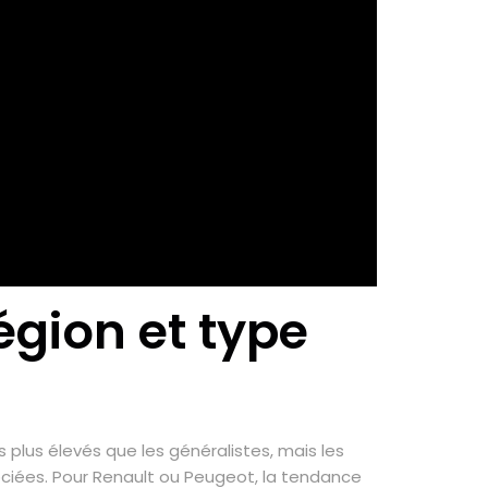
égion et type
 plus élevés que les généralistes, mais les
ociées. Pour Renault ou Peugeot, la tendance