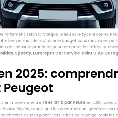
e fortement selon la marque, le lieu et le type d’atelier. P
entretien permet de maîtriser le budget sans mettre en péril 
onne des conseils pratiques pour comparer les offres et chois
,
Midas
,
Speedy
,
Eurorepar Car Service
,
Point S
,
AD Gara
s en 2025: comprendr
t Peugeot
uent en moyenne entre
70 et 127 € par heure
en 2025, avec u
ifs plus élevés, tandis que les constructeurs généralistes 
urchettes situées plutôt vers le bas de la plage, mais les éc