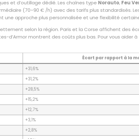
ques et d’outillage dédié. Les chaînes type
Norauto
,
Feu Ve
rmédiaire (70–90 € /h) avec des tarifs plus standardisés. 
 une approche plus personnalisée et une flexibilité certain
t nettement selon la région. Paris et la Corse affichent des
-d’Armor montrent des coûts plus bas. Pour vous aider à situ
Écart par rapport à la 
+31,6%
+31,2%
+28,5%
+15,2%
+12,7%
+3,1%
+2,8%