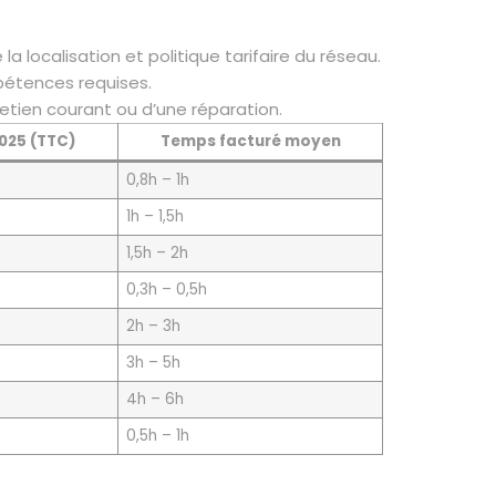
la localisation et politique tarifaire du réseau.
mpétences requises.
etien courant ou d’une réparation.
025 (TTC)
Temps facturé moyen
0,8h – 1h
1h – 1,5h
1,5h – 2h
0,3h – 0,5h
2h – 3h
3h – 5h
4h – 6h
0,5h – 1h