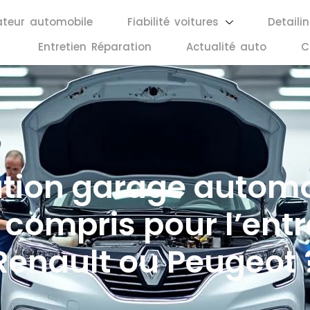
ateur automobile
Fiabilité voitures
Detaili
Entretien Réparation
Actualité auto
C
ation garage automo
 compris pour l’entr
Renault ou Peugeot 