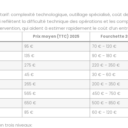
tarif: complexité technologique, outillage spécialisé, coût de 
qui reflètent la difficulté technique des opérations et les co
rvention, qui aident à estimer rapidement le coût d’un entr
Prix moyen (TTC) 2025
Fourchette 2
95 €
70 € – 120 €
135 €
90 € – 180 €
275 €
220 € – 350 €
45 €
30 € – 60 €
265 €
200 € – 350 €
565 €
450 € – 750 €
650 €
500 € – 850 €
85 €
60 € – 120 €
n trois niveaux: