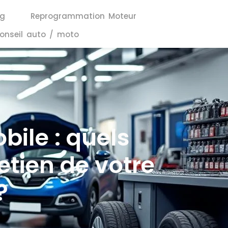
ng
Reprogrammation Moteur
onseil auto / moto
bile : quels
etien de votre
?