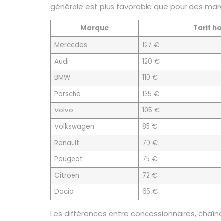
générale est plus favorable que pour des marq
Marque
Tarif h
Mercedes
127 €
Audi
120 €
BMW
110 €
Porsche
135 €
Volvo
105 €
Volkswagen
85 €
Renault
70 €
Peugeot
75 €
Citroën
72 €
Dacia
65 €
Les différences entre concessionnaires, chaî