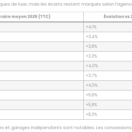
ues de luxe, mais les écarts restent marqués selon l’agence
oraire moyen 2025 (TTC)
Évolution vs 
+4,1%
+3,4%
+3,8%
+2,3%
+4,0%
+3,7%
+4,5%
+5,6%
+5,9%
+8,3%
nes et garages indépendants sont notables. Les concessions