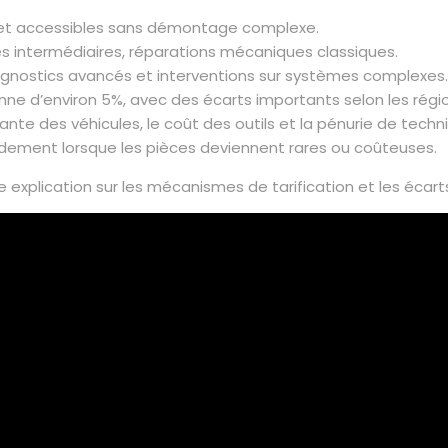
 et accessibles sans démontage complexe.
s intermédiaires, réparations mécaniques classiques.
agnostics avancés et interventions sur systèmes complexes.
ne d’environ 5%, avec des écarts importants selon les régi
te des véhicules, le coût des outils et la pénurie de techni
dement lorsque les pièces deviennent rares ou coûteuses.
e explication sur les mécanismes de tarification et les écart