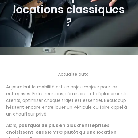
locations classiques
?
Actualité auto
Aujourd’hui, la mobilité est un enjeu majeur pour les
entreprises. Entre réunions, séminaires et déplacements
clients, optimiser chaque trajet est essentiel. Beaucoup
hésitent encore entre louer un véhicule ou faire appel à
un chauffeur privé.
Alors,
pourquoi de plus en plus d’entreprises
choisissent-elles le VTC plutôt qu’une location