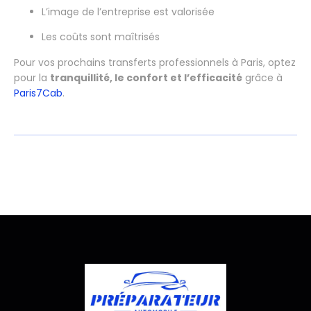
L’image de l’entreprise est valorisée
Les coûts sont maîtrisés
Pour vos prochains transferts professionnels à Paris, optez
pour la
tranquillité, le confort et l’efficacité
grâce à
Paris7Cab
.