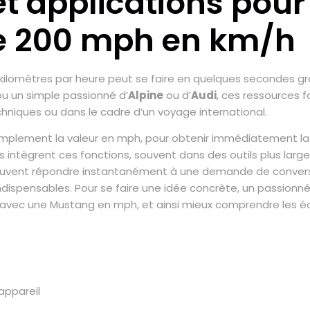
t applications pour
de 200 mph en km/h
t kilomètres par heure peut se faire en quelques secondes gr
ou un simple passionné d’
Alpine
ou d’
Audi
, ces ressources fa
chniques ou dans le cadre d’un voyage international.
simplement la valeur en mph, pour obtenir immédiatement la
ntègrent ces fonctions, souvent dans des outils plus larges
 peuvent répondre instantanément à une demande de convers
s indispensables. Pour se faire une idée concrète, un passionn
avec une Mustang en mph, et ainsi mieux comprendre les éc
appareil