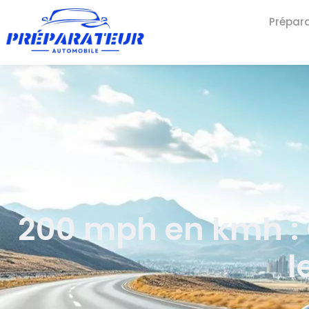
Prépar
200 mph en kmh : 
l