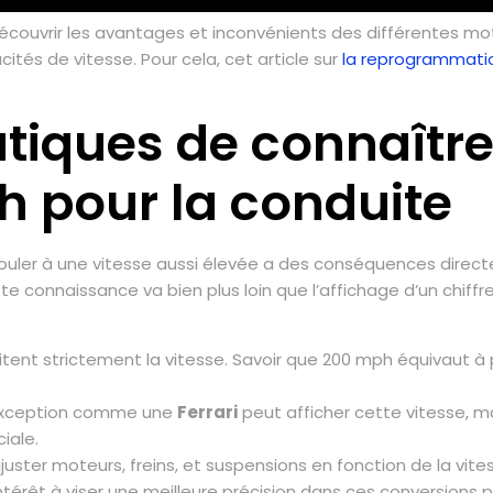
 découvrir les avantages et inconvénients des différentes m
tés de vitesse. Pour cela, cet article sur
la reprogrammati
atiques de connaître
 pour la conduite
ouler à une vitesse aussi élevée a des conséquences directes
e connaissance va bien plus loin que l’affichage d’un chiffre 
tent strictement la vitesse. Savoir que 200 mph équivaut à p
’exception comme une
Ferrari
peut afficher cette vitesse, ma
iale.
uster moteurs, freins, et suspensions en fonction de la vit
ntérêt à viser une meilleure précision dans ces conversions 