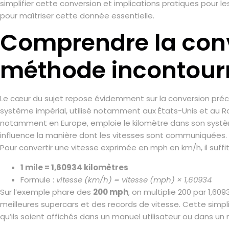
simplifier cette conversion et implications pratiques pour l
pour maîtriser cette donnée essentielle.
Comprendre la conv
méthode incontour
Le cœur du sujet repose évidemment sur la conversion préci
système impérial, utilisé notamment aux États-Unis et au R
notamment en Europe, emploie le kilomètre dans son système
influence la manière dont les vitesses sont communiquées.
Pour convertir une vitesse exprimée en mph en km/h, il suffit 
1 mile = 1,60934 kilomètres
Formule :
vitesse (km/h) = vitesse (mph) × 1,60934
Sur l’exemple phare des
200 mph
, on multiplie 200 par 1,6
meilleures supercars et des records de vitesse. Cette simplic
qu’ils soient affichés dans un manuel utilisateur ou dans un