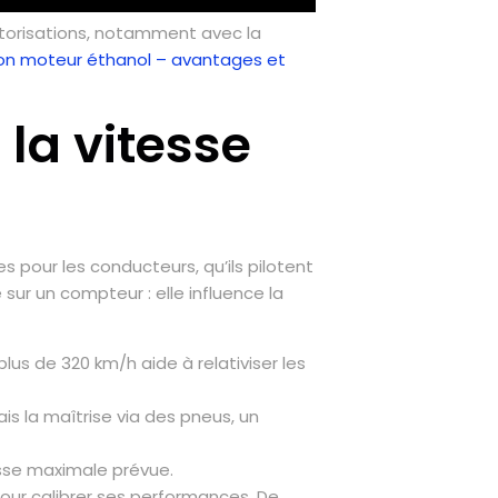
otorisations, notamment avec la
on moteur éthanol – avantages et
 la vitesse
 pour les conducteurs, qu’ils pilotent
sur un compteur : elle influence la
lus de 320 km/h aide à relativiser les
is la maîtrise via des pneus, un
esse maximale prévue.
pour calibrer ses performances. De