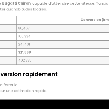
ne
Bugatti Chiron
, capable d’atteindre cette vitesse. Tandi
er aux habitudes locales.
Conversion (km
80,467
160,934
241,401
321,868
402,335
onversion rapidement
la formule.
our une estimation rapide.