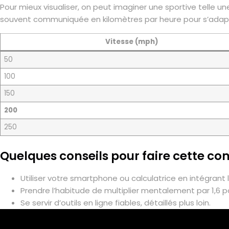
Pour mieux visualiser, on peut imaginer une sportive telle u
souvent communiquée en kilomètres par heure pour s’adapt
Vitesse (mph)
50
100
150
200
250
Quelques conseils pour faire cette c
Utiliser votre smartphone ou calculatrice en intégrant 
Prendre l’habitude de multiplier mentalement par 1,6 p
Se servir d’outils en ligne fiables, détaillés plus loin.