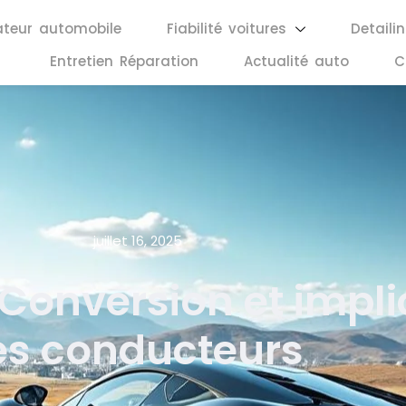
ateur automobile
Fiabilité voitures
Detaili
Entretien Réparation
Actualité auto
C
juillet 16, 2025
Conversion et impli
es conducteurs