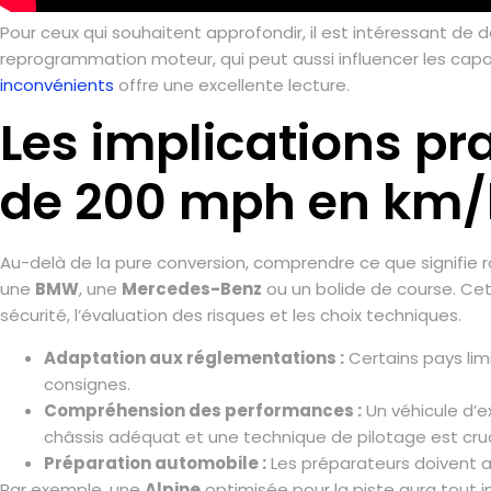
Pour ceux qui souhaitent approfondir, il est intéressant de
reprogrammation moteur, qui peut aussi influencer les capaci
inconvénients
offre une excellente lecture.
Les implications pr
de 200 mph en km/h
Au-delà de la pure conversion, comprendre ce que signifie r
une
BMW
, une
Mercedes-Benz
ou un bolide de course. Cett
sécurité, l’évaluation des risques et les choix techniques.
Adaptation aux réglementations :
Certains pays limi
consignes.
Compréhension des performances :
Un véhicule d
châssis adéquat et une technique de pilotage est cruc
Préparation automobile :
Les préparateurs doivent aj
Par exemple, une
Alpine
optimisée pour la piste aura tout i