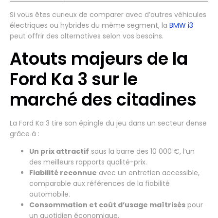
Si vous êtes curieux de comparer avec d’autres véhicules
électriques ou hybrides du même segment, la
BMW i3
peut offrir des alternatives selon vos besoins.
Atouts majeurs de la
Ford Ka 3 sur le
marché des citadines
La Ford Ka 3 tire son épingle du jeu dans un secteur dense
grâce à :
Un prix attractif
sous la barre des 10 000 €, l’un
des meilleurs rapports qualité-prix.
Fiabilité reconnue
avec un entretien accessible,
comparable aux références de la fiabilité
automobile.
Consommation et coût d’usage maîtrisés
pour
un quotidien économique.