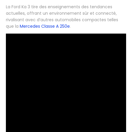
La Ford Ka 3 tire des enseignements des tendances
actuelles, offrant un environnement sûr et connecté,
rivalisant avec d’autres automobiles compactes telles
que la
Mercedes Classe A 250e
.