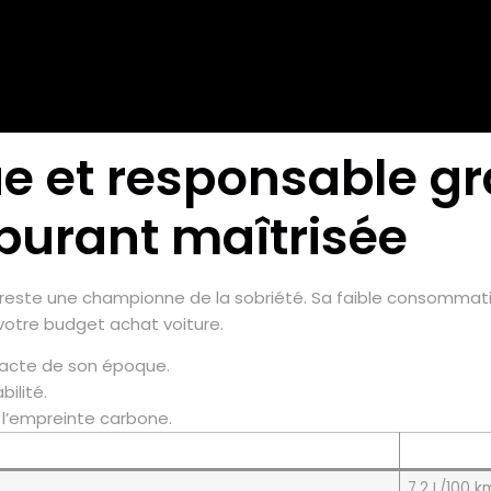
e et responsable gr
urant maîtrisée
08 reste une championne de la sobriété. Sa faible consommat
otre budget achat voiture.
acte de son époque.
ilité.
t l’empreinte carbone.
7.2 L/100 k