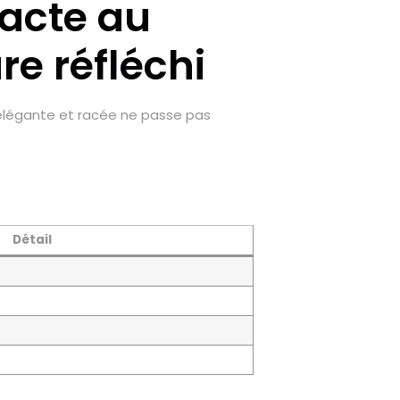
pacte au
e réfléchi
e élégante et racée ne passe pas
Détail