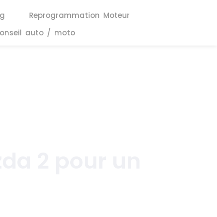
ng
Reprogrammation Moteur
onseil auto / moto
zda 2 pour un