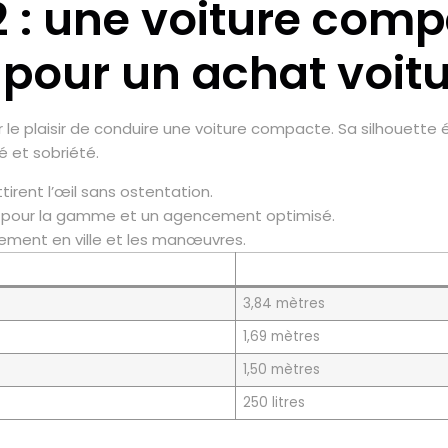
2 : une voiture com
our un achat voitur
ir le plaisir de conduire une voiture compacte. Sa silhouett
 et sobriété.
tirent l’œil sans ostentation.
s pour la gamme et un agencement optimisé.
nnement en ville et les manœuvres.
3,84 mètres
1,69 mètres
1,50 mètres
250 litres