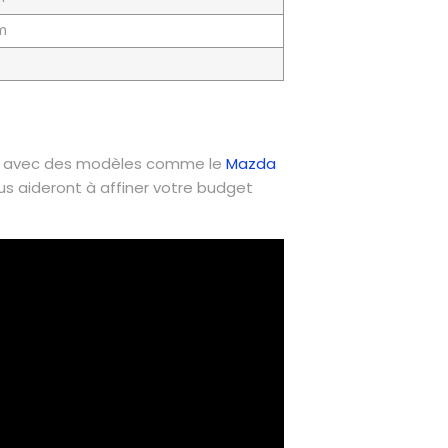
m
 2 avec des modèles comme le
Mazda
s aideront à affiner votre budget