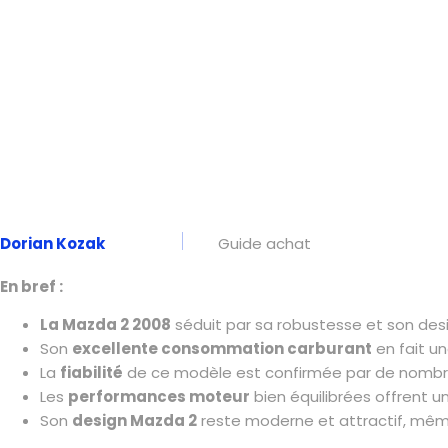
Dorian Kozak
Guide achat
En bref :
La Mazda 2 2008
séduit par sa robustesse et son des
Son
excellente consommation carburant
en fait u
La
fiabilité
de ce modèle est confirmée par de nombreux
Les
performances moteur
bien équilibrées offrent 
Son
design Mazda 2
reste moderne et attractif, même