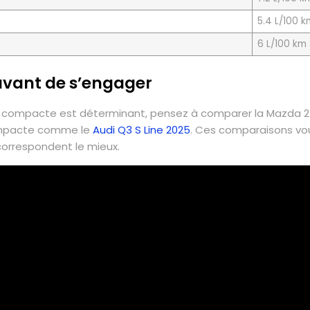
5.4 L/100 k
6 L/100 km
avant de s’engager
re compacte est déterminant, pensez à comparer la Mazda
ompacte comme le
Audi Q3 S Line 2025
. Ces comparaisons vou
correspondent le mieux.