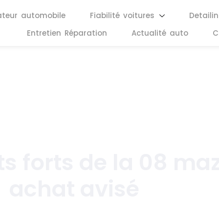
ateur automobile
Fiabilité voitures
Detaili
Entretien Réparation
Actualité auto
C
juin 6, 2026
ts forts de la 08 ma
achat avisé