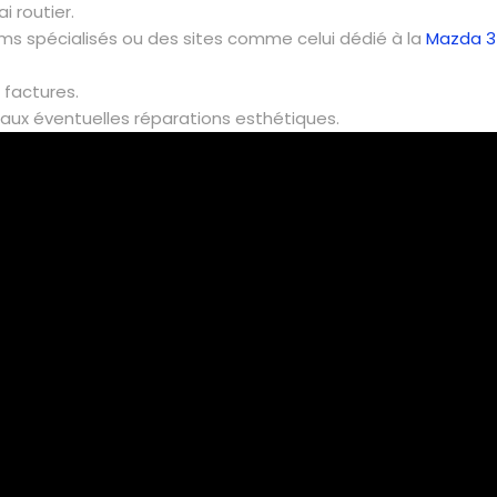
i routier.
ums spécialisés ou des sites comme celui dédié à la
Mazda 3
 factures.
 aux éventuelles réparations esthétiques.