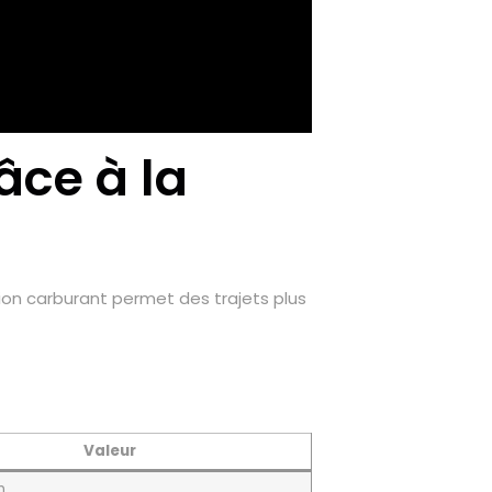
âce à la
ion carburant permet des trajets plus
Valeur
m