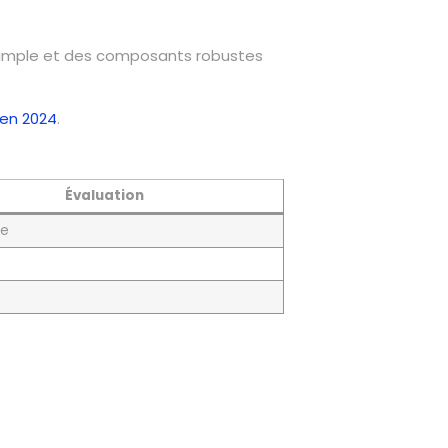
t simple et des composants robustes
 en 2024
.
Évaluation
ne
e