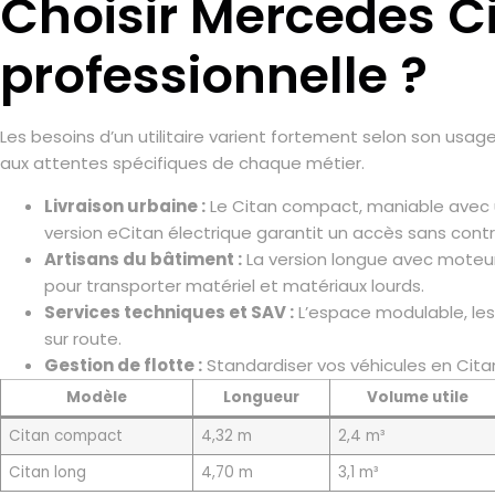
Choisir Mercedes Cit
professionnelle ?
Les besoins d’un utilitaire varient fortement selon son usa
aux attentes spécifiques de chaque métier.
Livraison urbaine :
Le Citan compact, maniable avec un
version eCitan électrique garantit un accès sans contr
Artisans du bâtiment :
La version longue avec moteur 
pour transporter matériel et matériaux lourds.
Services techniques et SAV :
L’espace modulable, les
sur route.
Gestion de flotte :
Standardiser vos véhicules en Citan
Modèle
Longueur
Volume utile
Citan compact
4,32 m
2,4 m³
Citan long
4,70 m
3,1 m³