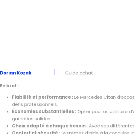
Dorian Kozak
Guide achat
En bref :
Fiabilité et performance :
Le Mercedes Citan d’occasi
défis professionnels.
Économies substantielles :
Opter pour un utilitaire 
garanties solides.
Choix adapté à chaque besoin :
Avec ses différentes
Confort et sécurité :
Systèmes d’aide à la conduite, c