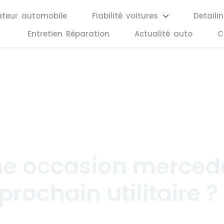
ateur automobile
Fiabilité voitures
Detaili
Entretien Réparation
Actualité auto
C
juillet 3, 2026
ne occasion merced
prochain utilitaire ?