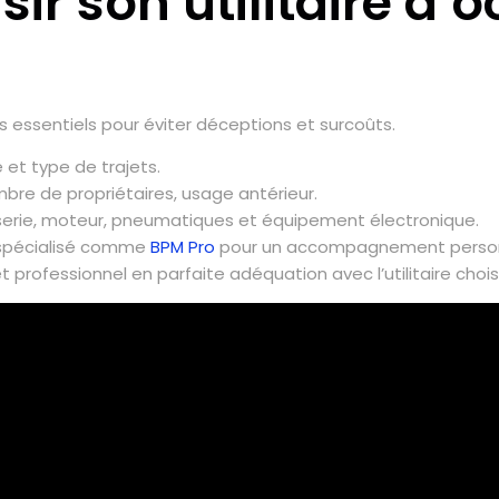
r son utilitaire d’
res essentiels pour éviter déceptions et surcoûts.
 et type de trajets.
mbre de propriétaires, usage antérieur.
serie, moteur, pneumatiques et équipement électronique.
u spécialisé comme
BPM Pro
pour un accompagnement person
 professionnel en parfaite adéquation avec l’utilitaire choisi