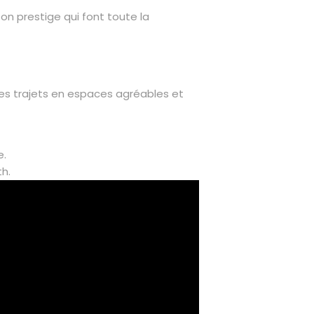
t son prestige qui font toute la
les trajets en espaces agréables et
e.
h.