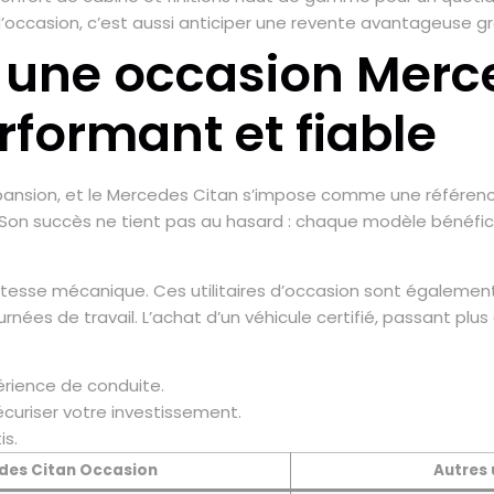
’occasion, c’est aussi anticiper une revente avantageuse gr
r une occasion Merc
erformant et fiable
 expansion, et le Mercedes Citan s’impose comme une référen
 Son succès ne tient pas au hasard : chaque modèle bénéfic
stesse mécanique. Ces utilitaires d’occasion sont égaleme
urnées de travail. L’achat d’un véhicule certifié, passant plu
érience de conduite.
curiser votre investissement.
is.
des Citan Occasion
Autres 