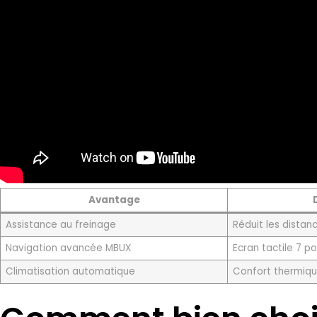
Avantage
Assistance au freinage
Réduit les distan
Navigation avancée MBUX
Ecran tactile 7 p
Climatisation automatique
Confort thermiqu