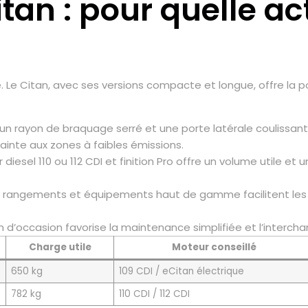
an : pour quelle act
ge. Le Citan, avec ses versions compacte et longue, offre la
 rayon de braquage serré et une porte latérale coulissante, 
ainte aux zones à faibles émissions.
diesel 110 ou 112 CDI et finition Pro offre un volume utile e
 rangements et équipements haut de gamme facilitent les i
 d’occasion favorise la maintenance simplifiée et l’interch
Charge utile
Moteur conseillé
650 kg
109 CDI / eCitan électrique
782 kg
110 CDI / 112 CDI