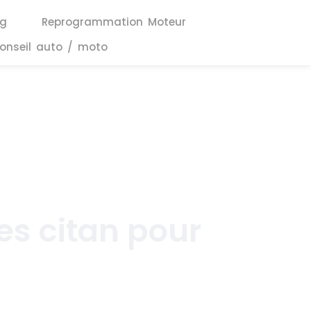
ng
Reprogrammation Moteur
onseil auto / moto
es citan pour