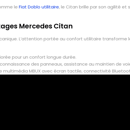
 comme le
Fiat Doblo utilitaire
, le Citan brille par son agilité e
ntages Mercedes Citan
ique. L’attention portée au confort utilitaire transforme 
iorée pour un confort longue durée.
econnaissance des panneaux, assistance au maintien de voi
 multimédia MBUX avec écran tactile, connectivité Bluetoot