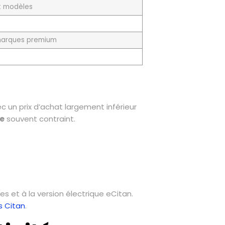
t modèles
 marques premium
ec un prix d’achat largement inférieur
re
souvent contraint.
s et à la version électrique eCitan.
s Citan
.