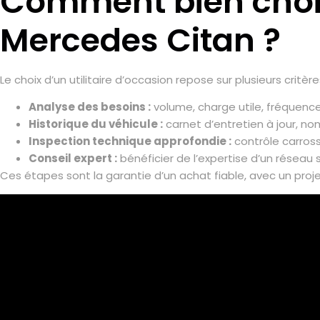
Comment bien choisi
Mercedes Citan ?
Le choix d’un utilitaire d’occasion repose sur plusieurs critè
Analyse des besoins :
volume, charge utile, fréquence
Historique du véhicule :
carnet d’entretien à jour, no
Inspection technique approfondie :
contrôle carros
Conseil expert :
bénéficier de l’expertise d’un résea
Ces étapes sont la garantie d’un achat fiable, avec un projet