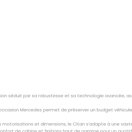
on séduit par sa robustesse et sa technologie avancée, assur
d’occasion Mercedes permet de préserver un budget véhicule u
 motorisations et dimensions, le Citan s’adapte à une vaste 
onfort de cabine et finitions haut de gamme pour un quotid