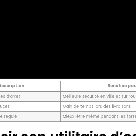
Description
Bénéfice pou
ces d’arrêt
Meilleure sécurité en ville et sur ro
ouces
Gain de temps lors des livraisons
e régulé
Mieux-être même pendant les forte