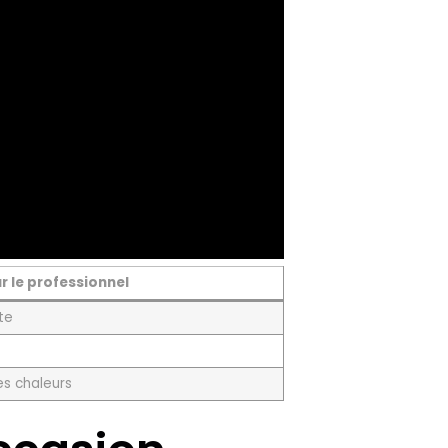
r le professionnel
ute
s chaleurs