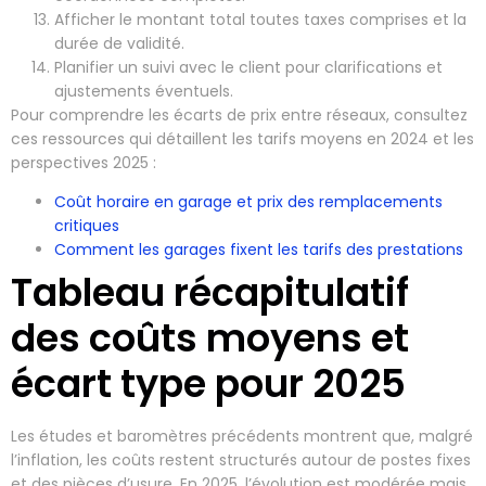
Afficher le montant total toutes taxes comprises et la
durée de validité.
Planifier un suivi avec le client pour clarifications et
ajustements éventuels.
Pour comprendre les écarts de prix entre réseaux, consultez
ces ressources qui détaillent les tarifs moyens en 2024 et les
perspectives 2025 :
Coût horaire en garage et prix des remplacements
critiques
Comment les garages fixent les tarifs des prestations
Tableau récapitulatif
des coûts moyens et
écart type pour 2025
Les études et baromètres précédents montrent que, malgré
l’inflation, les coûts restent structurés autour de postes fixes
et des pièces d’usure. En 2025, l’évolution est modérée mais