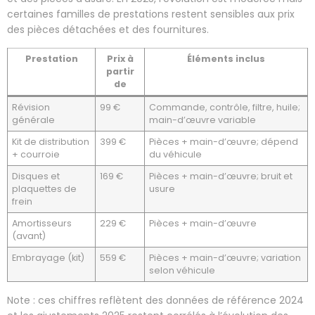
certaines familles de prestations restent sensibles aux prix
des pièces détachées et des fournitures.
Prestation
Prix à
Éléments inclus
partir
de
Révision
99 €
Commande, contrôle, filtre, huile;
générale
main-d’œuvre variable
Kit de distribution
399 €
Pièces + main-d’œuvre; dépend
+ courroie
du véhicule
Disques et
169 €
Pièces + main-d’œuvre; bruit et
plaquettes de
usure
frein
Amortisseurs
229 €
Pièces + main-d’œuvre
(avant)
Embrayage (kit)
559 €
Pièces + main-d’œuvre; variation
selon véhicule
Note : ces chiffres reflètent des données de référence 2024