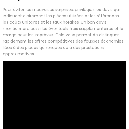
Pour éviter les mauvaises surprises, privilégiez les devis qui
indiquent clairement les pièces utilisées et les références,
les coûts unitaires et les taux horaires. Un bon devis
mentionnera aussi les éventuels frais supplémentaires et la
marge pour les imprévus. Cela vous permet de distinguer
rapidement les offres compétitives des fausses économies
liées à des pièces génériques ou à des prestations
approximatives.