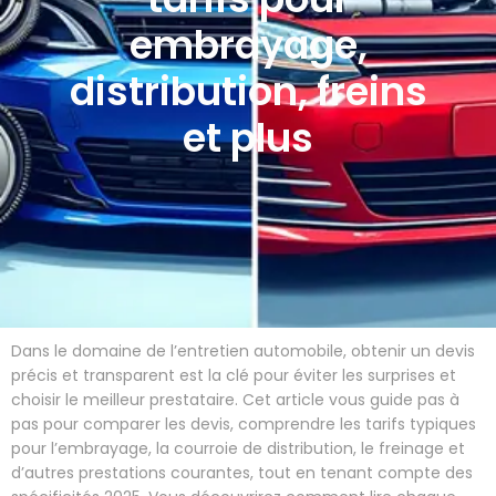
embrayage,
distribution, freins
et plus
Dans le domaine de l’entretien automobile, obtenir un devis
précis et transparent est la clé pour éviter les surprises et
choisir le meilleur prestataire. Cet article vous guide pas à
pas pour comparer les devis, comprendre les tarifs typiques
pour l’embrayage, la courroie de distribution, le freinage et
d’autres prestations courantes, tout en tenant compte des