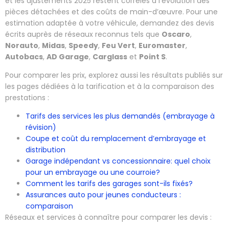
et les ajustements 2025 restent corrélés à l’évolution des
pièces détachées et des coûts de main-d’œuvre. Pour une
estimation adaptée à votre véhicule, demandez des devis
écrits auprès de réseaux reconnus tels que
Oscaro
,
Norauto
,
Midas
,
Speedy
,
Feu Vert
,
Euromaster
,
Autobacs
,
AD Garage
,
Carglass
et
Point S
.
Pour comparer les prix, explorez aussi les résultats publiés sur
les pages dédiées à la tarification et à la comparaison des
prestations :
Tarifs des services les plus demandés (embrayage à
révision)
Coupe et coût du remplacement d’embrayage et
distribution
Garage indépendant vs concessionnaire: quel choix
pour un embrayage ou une courroie?
Comment les tarifs des garages sont-ils fixés?
Assurances auto pour jeunes conducteurs :
comparaison
Réseaux et services à connaître pour comparer les devis :