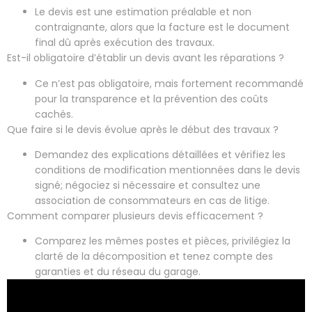
Le devis est une estimation préalable et non
contraignante, alors que la facture est le document
final dû après exécution des travaux.
Est-il obligatoire d’établir un devis avant les réparations ?
Ce n’est pas obligatoire, mais fortement recommandé
pour la transparence et la prévention des coûts
cachés.
Que faire si le devis évolue après le début des travaux ?
Demandez des explications détaillées et vérifiez les
conditions de modification mentionnées dans le devis
signé; négociez si nécessaire et consultez une
association de consommateurs en cas de litige.
Comment comparer plusieurs devis efficacement ?
Comparez les mêmes postes et pièces, privilégiez la
clarté de la décomposition et tenez compte des
garanties et du réseau du garage.