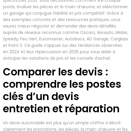
spécificités 2025. Vous découvrirez comment lire chaque
poste, évaluer les pièces et la main-d’œuvre, et sélectionner
un garage qui conjugue fiabilité et prix compétitif. Grâce à
des exemples concrets et des ressources pratiques, vous
saurez mieux négocier et demander des devis détaillés
auprès de réseaux reconnus comme Oscaro, Norauto, Midas,
Speedy, Feu Vert, Euromaster, Autobacs, AD Garage, Carglass
et Point S. Ce guide s’appuie sur des tendances observées
en 2024 et leur répercussion en 2025 pour vous aider à
anticiper les variations de prix et les conseils d’achat.
Comparer les devis :
comprendre les postes
clés d’un devis
entretien et réparation
Un devis automobile est plus qu’un simple chiffre: il décrit
clairement les prestations, les pièces, la main-d’œuvre et les