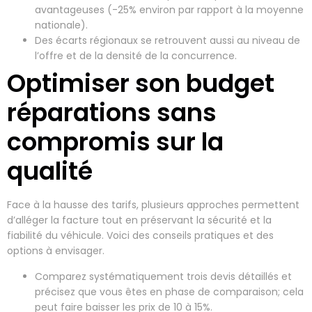
avantageuses (-25% environ par rapport à la moyenne
nationale).
Des écarts régionaux se retrouvent aussi au niveau de
l’offre et de la densité de la concurrence.
Optimiser son budget
réparations sans
compromis sur la
qualité
Face à la hausse des tarifs, plusieurs approches permettent
d’alléger la facture tout en préservant la sécurité et la
fiabilité du véhicule. Voici des conseils pratiques et des
options à envisager.
Comparez systématiquement trois devis détaillés et
précisez que vous êtes en phase de comparaison; cela
peut faire baisser les prix de 10 à 15%.