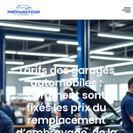
Tarifs des garages
automobiles :
comment sont
fixés les prix du
remplacement
d’embrayage, de la