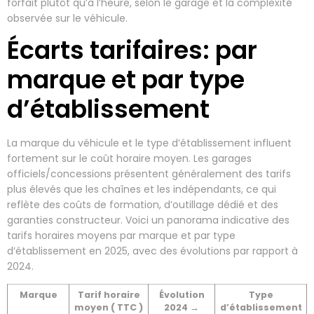
forfait plutôt qu’à l’heure, selon le garage et la complexité
observée sur le véhicule.
Écarts tarifaires: par
marque et par type
d’établissement
La marque du véhicule et le type d’établissement influent
fortement sur le coût horaire moyen. Les garages
officiels/concessions présentent généralement des tarifs
plus élevés que les chaînes et les indépendants, ce qui
reflète des coûts de formation, d’outillage dédié et des
garanties constructeur. Voici un panorama indicative des
tarifs horaires moyens par marque et par type
d’établissement en 2025, avec des évolutions par rapport à
2024.
Marque
Tarif horaire
Évolution
Type
moyen ( TTC )
2024 →
d’établissement