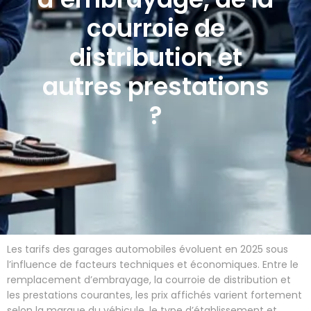
courroie de
distribution et
autres prestations
?
Les tarifs des garages automobiles évoluent en 2025 sous
l’influence de facteurs techniques et économiques. Entre le
remplacement d’embrayage, la courroie de distribution et
les prestations courantes, les prix affichés varient fortement
selon la marque du véhicule, le type d’établissement et