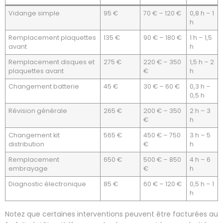
Vidange simple
95 €
70 € – 120 €
0,8 h – 1
h
Remplacement plaquettes
135 €
90 € – 180 €
1 h – 1,5
avant
h
Remplacement disques et
275 €
220 € – 350
1,5 h – 2
plaquettes avant
€
h
Changement batterie
45 €
30 € – 60 €
0,3 h –
0,5 h
Révision générale
265 €
200 € – 350
2 h – 3
€
h
Changement kit
565 €
450 € – 750
3 h – 5
distribution
€
h
Remplacement
650 €
500 € – 850
4 h – 6
embrayage
€
h
Diagnostic électronique
85 €
60 € – 120 €
0,5 h – 1
h
Notez que certaines interventions peuvent être facturées au