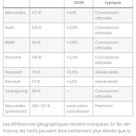
2025
typique
Mercedes
127 €
+4,1%
Concession
officielle
Audi
120 €
+3,4%
Concession
officielle
BMW
110 €
+3,8%
Concession
officielle
Porsche
135 €
+2,3%
Concession
officielle
Peugeot
75 €
+5,6%
Généraliste
Renault
70 €
+4,5%
Généraliste
Ssangyong
66 €
—
Concession
officielle
Mercedes
136–127 €
varie selon
Premium
(premium)
concession
Les différences géographiques restent marquées. En Île-de-
France, les tarifs peuvent être nettement plus élevés que la