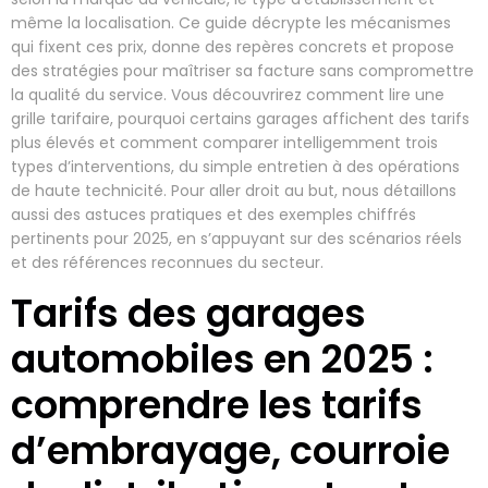
même la localisation. Ce guide décrypte les mécanismes
qui fixent ces prix, donne des repères concrets et propose
des stratégies pour maîtriser sa facture sans compromettre
la qualité du service. Vous découvrirez comment lire une
grille tarifaire, pourquoi certains garages affichent des tarifs
plus élevés et comment comparer intelligemment trois
types d’interventions, du simple entretien à des opérations
de haute technicité. Pour aller droit au but, nous détaillons
aussi des astuces pratiques et des exemples chiffrés
pertinents pour 2025, en s’appuyant sur des scénarios réels
et des références reconnues du secteur.
Tarifs des garages
automobiles en 2025 :
comprendre les tarifs
d’embrayage, courroie