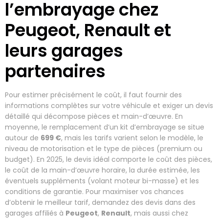
l’embrayage chez
Peugeot, Renault et
leurs garages
partenaires
Pour estimer précisément le coût, il faut fournir des
informations complètes sur votre véhicule et exiger un devis
détaillé qui décompose pièces et main-d’œuvre. En
moyenne, le remplacement d’un kit d’embrayage se situe
autour de
699 €
, mais les tarifs varient selon le modèle, le
niveau de motorisation et le type de pièces (premium ou
budget). En 2025, le devis idéal comporte le coût des pièces,
le coût de la main-d’œuvre horaire, la durée estimée, les
éventuels suppléments (volant moteur bi-masse) et les
conditions de garantie. Pour maximiser vos chances
d’obtenir le meilleur tarif, demandez des devis dans des
garages affiliés à
Peugeot
,
Renault
, mais aussi chez