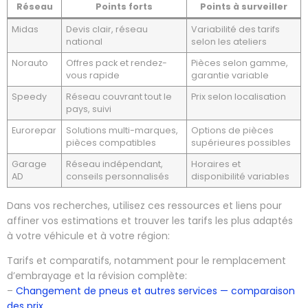
Réseau
Points forts
Points à surveiller
Midas
Devis clair, réseau
Variabilité des tarifs
national
selon les ateliers
Norauto
Offres pack et rendez-
Pièces selon gamme,
vous rapide
garantie variable
Speedy
Réseau couvrant tout le
Prix selon localisation
pays, suivi
Eurorepar
Solutions multi-marques,
Options de pièces
pièces compatibles
supérieures possibles
Garage
Réseau indépendant,
Horaires et
AD
conseils personnalisés
disponibilité variables
Dans vos recherches, utilisez ces ressources et liens pour
affiner vos estimations et trouver les tarifs les plus adaptés
à votre véhicule et à votre région:
Tarifs et comparatifs, notamment pour le remplacement
d’embrayage et la révision complète:
–
Changement de pneus et autres services — comparaison
des prix