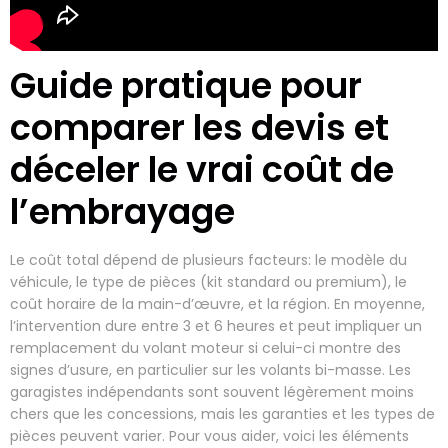
Guide pratique pour
comparer les devis et
déceler le vrai coût de
l’embrayage
Le coût total dépend de plusieurs facteurs: le modèle du
véhicule, le type de pièces (kit standard ou premium), le
coût horaire de la main-d’œuvre, et la région. En moyenne,
l’intervention dure entre 3 et 6 heures et peut impliquer un
remplacement du volant moteur si celui-ci montre des
signes d’usure, en particulier sur les volants bi-masse. Les
garagistes indépendants sont souvent légèrement moins
chers que les concessions, mais les garanties et les types de
pièces peuvent varier. Pour vous aider, voici les éléments