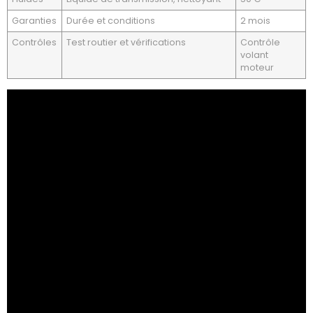
Garanties
Durée et conditions
2 mois
Contrôles
Test routier et vérifications
Contrôle
volant
moteur