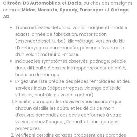
Citroën
,
DS Automobiles
, et
Dacia
, ou chez des enseignes
comme
Midas
,
Norauto
,
Speedy
,
Eurorepar
et
Garage
AD
.
Transmettez les détails suivants: marque et modèle
exacts, année de fabrication, motorisation
(essence/diesel, turbo), kilométrage, version du kit
d’embrayage recommandée, présence éventuelle
d’un volant moteur bi-masse.
Indiquez les symptômes observés: patinage, pédale
dure, difficulté à passer les rapports, odeur de brûlé,
bruits au démarrage.
Exigez une liste précise des pièces remplacées et des
services inclus (dépose/repose, vidange boîte de
vitesses, contrôle du volant moteur).
Ensuite, comparez les devis en vous assurant que
chacun détaille les coûts et les délais de main-
d’œuvre; demandez des devis conformes à votre
véhicule chez Peugeot, Renault et leurs garages
partenaires.
Vérifiez si certains garages proposent des garanties