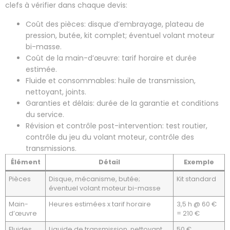
clefs à vérifier dans chaque devis:
Coût des pièces: disque d’embrayage, plateau de
pression, butée, kit complet; éventuel volant moteur
bi-masse.
Coût de la main-d’œuvre: tarif horaire et durée
estimée.
Fluide et consommables: huile de transmission,
nettoyant, joints.
Garanties et délais: durée de la garantie et conditions
du service.
Révision et contrôle post-intervention: test routier,
contrôle du jeu du volant moteur, contrôle des
transmissions.
Élément
Détail
Exemple
Pièces
Disque, mécanisme, butée;
Kit standard
éventuel volant moteur bi-masse
Main-
Heures estimées x tarif horaire
3,5 h @ 60 €
d’œuvre
= 210 €
Fluides
Liquide de transmission, nettoyant
50 €