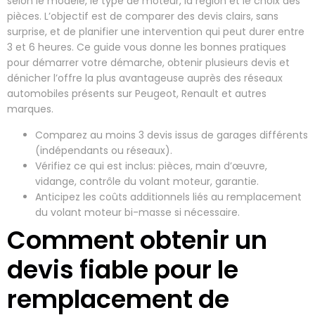
selon le modèle, le type de moteur, la région et le choix des
pièces. L’objectif est de comparer des devis clairs, sans
surprise, et de planifier une intervention qui peut durer entre
3 et 6 heures. Ce guide vous donne les bonnes pratiques
pour démarrer votre démarche, obtenir plusieurs devis et
dénicher l’offre la plus avantageuse auprès des réseaux
automobiles présents sur Peugeot, Renault et autres
marques.
Comparez au moins 3 devis issus de garages différents
(indépendants ou réseaux).
Vérifiez ce qui est inclus: pièces, main d’œuvre,
vidange, contrôle du volant moteur, garantie.
Anticipez les coûts additionnels liés au remplacement
du volant moteur bi-masse si nécessaire.
Comment obtenir un
devis fiable pour le
remplacement de