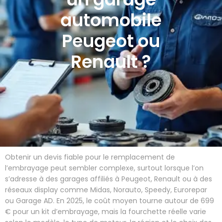
automobile
Peugeot ou
Renault ?
Obtenir un devis fiable pour le remplacement de
l’embrayage peut sembler complexe, surtout lorsque l’on
s’adresse à des garages affiliés à Peugeot, Renault ou à des
réseaux display comme Midas, Norauto, Speedy, Eurorepar
ou Garage AD. En 2025, le coût moyen tourne autour de 699
€ pour un kit d’embrayage, mais la fourchette réelle varie