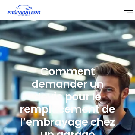
Comment
demander un
devis pour le
remplacement de
l’embrayage chez
un garage