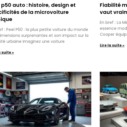
 p50 auto : histoire, design et
Fiabilité m
ificités de la microvoiture
vaut vrai
nique
En bref : La M
essence moder
ef : Peel P50 : la plus petite voiture du monde
Cooper équip
imensions surprenantes et son impact sur la
ité urbaine Imaginez une voiture
Lire la suite »
a suite »