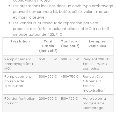
câble, volant moteur).
Les prestations incluses dans un devis type embrayage
peuvent comprendre kit, butée, câble, volant moteur
et main-d’œuvre.
Les vendeurs et réseaux de réparation peuvent
proposer des forfaits incluant pièces et MO à un tarif
de base autour de 422,71 €.
Prestation
Tarif
Tarif rural
Exemples
urbain
(indicatif)
véhicules
(indicatif)
Remplacement
650–1100 €
600–900 €
Peugeot 206 HDi
embrayage (kit +
(kit ~800 €, MO
MO)
comprise)
Remplacement
500–900 €
450–750 €
Renault Clio,
courroie de
Citroën C3
distribution
(selon
motorisation)
Révision/entretien
200–600 €
180–420 €
Varie selon la
courant
marque et le
kilométrage