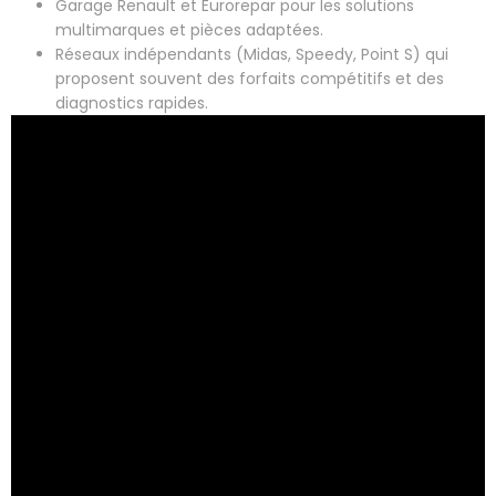
Garage Renault et Eurorepar pour les solutions
multimarques et pièces adaptées.
Réseaux indépendants (Midas, Speedy, Point S) qui
proposent souvent des forfaits compétitifs et des
diagnostics rapides.