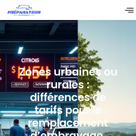
Zones urbaines ou
rurales :
différences de
tarifs pour le
remplacement
d’embrayage,