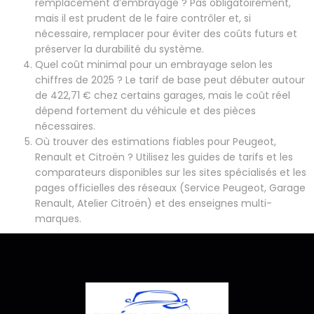
remplacement d’embrayage ? Pas obligatoirement,
mais il est prudent de le faire contrôler et, si
nécessaire, remplacer pour éviter des coûts futurs et
préserver la durabilité du système.
Quel coût minimal pour un embrayage selon les
chiffres de 2025 ? Le tarif de base peut débuter autour
de 422,71 € chez certains garages, mais le coût réel
dépend fortement du véhicule et des pièces
nécessaires.
Où trouver des estimations fiables pour Peugeot,
Renault et Citroën ? Utilisez les guides de tarifs et les
comparateurs disponibles sur les sites spécialisés et les
pages officielles des réseaux (Service Peugeot, Garage
Renault, Atelier Citroën) et des enseignes multi-
marques.