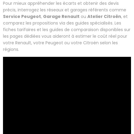
Pour mieux appréhender les écarts et obtenir des devis
précis, interrogez les réseaux et garages référents comme
Service Peugeot
,
Garage Renault
ou
Atelier Citroën
, et
comparez les propositions via des guides spécialisés. Les
fiches tarifaires et les guides de comparaison disponibles sur
les pages dédiées vous aideront à estimer le coût réel pour
votre Renault, votre Peugeot ou votre Citroën selon les
régions.