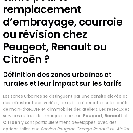
remplacement
d’embrayage, courroie
ou révision chez
Peugeot, Renault ou
Citroën ?
Définition des zones urbaines et
rurales et leur impact sur les tarifs
Les zones urbaines se distinguent par une densité élevée et
des infrastructures variées, ce qui se répercute sur les coûts
de main-d’œuvre et d’immobilier des ateliers. Les réseaux et
services autour des marques comme
Peugeot
,
Renault
et
Citroën
y sont particulièrement développés, avec des
options telles que
Service Peugeot
,
Garage Renault
ou
Atelier