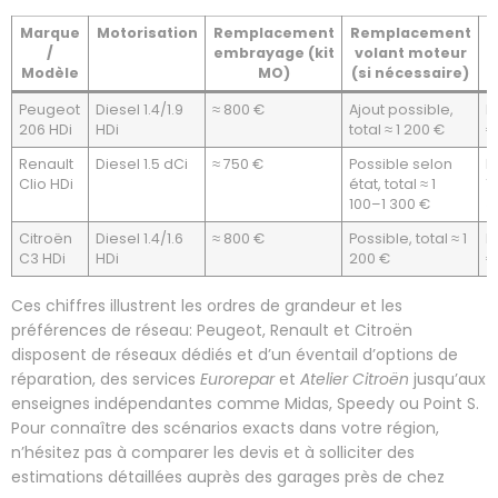
Marque
Motorisation
Remplacement
Remplacement
/
embrayage (kit
volant moteur
i
Modèle
MO)
(si nécessaire)
Peugeot
Diesel 1.4/1.9
≈ 800 €
Ajout possible,
E
206 HDi
HDi
total ≈ 1 200 €
€
Renault
Diesel 1.5 dCi
≈ 750 €
Possible selon
En
Clio HDi
état, total ≈ 1
1
100–1 300 €
3
Citroën
Diesel 1.4/1.6
≈ 800 €
Possible, total ≈ 1
E
C3 HDi
HDi
200 €
€
Ces chiffres illustrent les ordres de grandeur et les
préférences de réseau: Peugeot, Renault et Citroën
disposent de réseaux dédiés et d’un éventail d’options de
réparation, des services
Eurorepar
et
Atelier Citroën
jusqu’aux
enseignes indépendantes comme Midas, Speedy ou Point S.
Pour connaître des scénarios exacts dans votre région,
n’hésitez pas à comparer les devis et à solliciter des
estimations détaillées auprès des garages près de chez